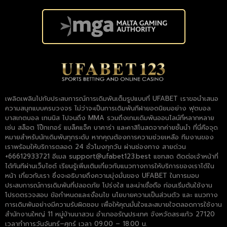
เพลิดเพลินไปกับประสบการณ์การเดิมพันเต็มรูปแบบที่ UFABET เราขอนำเสนอ
ความสนุกแบบครบวงจร ไม่ว่าจะเป็นการเดิมพันกีฬายอดนิยมอย่าง ฟุตบอล
บาสเกตบอล เทนนิส ไปจนถึง MMA รวมถึงเกมเดิมพันออนไลน์ที่หลากหลาย
เช่น สล็อต โป๊กเกอร์ แบล็คแจ็ค บาคาร่า และคาสิโนสดจากค่ายชั้นนำ ที่นี่คือจุด
หมายสำหรับนักเดิมพันทุกระดับ หากคุณต้องการความช่วยเหลือ ทีมงานของ
เราพร้อมให้บริการตลอด 24 ชั่วโมงทุกวัน ผ่านช่องทาง สายด่วน
+66612933721 อีเมล
support@ufabet123.best
แชทสด ติดต่อเจ้าหน้าที่
ได้ทันทีผ่านเว็บไซต์ เรียนรู้เพิ่มเติมเกี่ยวกับแนวทางการให้บริการของเราได้ใน
หน้า เกี่ยวกับเรา ซึ่งจะอธิบายถึงความมุ่งมั่นของ UFABET ในการมอบ
ประสบการณ์การเดิมพันที่ปลอดภัย โปร่งใส และน่าเชื่อถือ ก่อนเริ่มต้นใช้งาน
โปรดตรวจสอบ ข้อกำหนดและเงื่อนไข นโยบายความเป็นส่วนตัว และ แนวทาง
การเดิมพันอย่างมีความรับผิดชอบ เพื่อให้คุณมั่นใจและสบายใจตลอดการใช้งาน
สำนักงานใหญ่ 11 หมู่บ้านนาสวน อำเภออรัญประเทศ จังหวัดสระแก้ว 27120
เวลาทำการวันจันทร์–ศุกร์ เวลา 09.00 – 18.00 น.