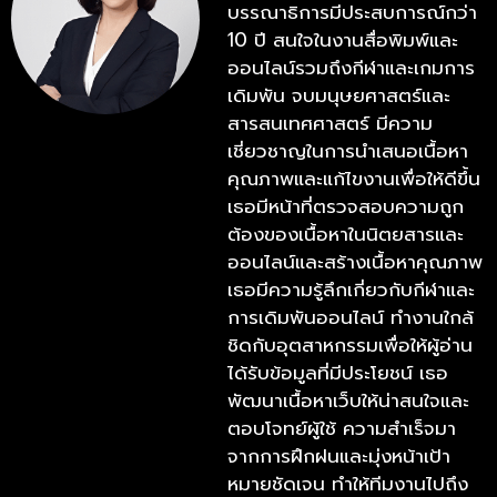
บรรณาธิการมีประสบการณ์กว่า
10 ปี สนใจในงานสื่อพิมพ์และ
ออนไลน์รวมถึงกีฬาและเกมการ
เดิมพัน จบมนุษยศาสตร์และ
สารสนเทศศาสตร์ มีความ
เชี่ยวชาญในการนำเสนอเนื้อหา
คุณภาพและแก้ไขงานเพื่อให้ดีขึ้น
เธอมีหน้าที่ตรวจสอบความถูก
ต้องของเนื้อหาในนิตยสารและ
ออนไลน์และสร้างเนื้อหาคุณภาพ
เธอมีความรู้ลึกเกี่ยวกับกีฬาและ
การเดิมพันออนไลน์ ทำงานใกล้
ชิดกับอุตสาหกรรมเพื่อให้ผู้อ่าน
ได้รับข้อมูลที่มีประโยชน์ เธอ
พัฒนาเนื้อหาเว็บให้น่าสนใจและ
ตอบโจทย์ผู้ใช้ ความสำเร็จมา
จากการฝึกฝนและมุ่งหน้าเป้า
หมายชัดเจน ทำให้ทีมงานไปถึง