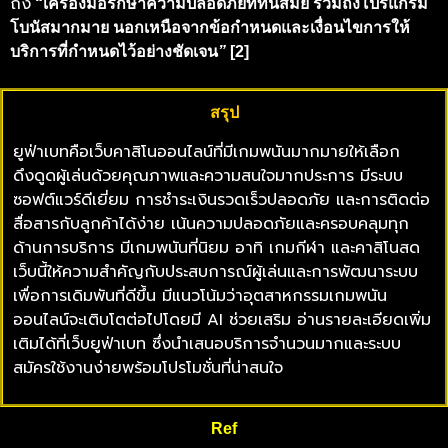
ถึง
“เครื่องมือรักษาความปลอดภัยที่ทันสมัย รวมถึงโปรแกรม
โบนัสมากมาย นอกเหนือจากข้อกำหนดและเงื่อนไขการให้
บริการที่กำหนดไว้อย่างชัดเจน
”
[2]
สรุป
ยูฟ่าเบทคือเว็บคาสิโนออนไลน์ที่มีเกมพนันมากมายให้เลือก
ดึงดูดผู้เล่นด้วยคุณภาพและความสนใจมากประการ มีระบบ
ซอฟต์แวร์ดีเยี่ยม การชำระเงินรวดเร็วปลอดภัย และการติดต่อ
สื่อสารกับลูกค้าได้ง่าย เน้นความปลอดภัยและครอบคลุมทุก
ด้านการบริการ มีเกมพนันที่นิยม อาทิ เกมกีฬา และคาสิโนสด
เว็บนี้ให้ความสำคัญกับประสบการณ์ผู้เล่นและการพัฒนาระบบ
เพื่อการเดิมพันที่ดีขึ้น มีแนวโน้มว่าอุตสาหกรรมเกมพนัน
ออนไลน์จะเติบโตต่อไปโดยมี AI ช่วยเสริม อ่านรายละเอียดเพิ่ม
เติมได้ที่เว็บยูฟ่าเบท ซึ่งนำเสนอบริการจำนวนมากและระบบ
สมัครใช้งานง่ายพร้อมโปรโมชั่นที่น่าสนใจ
Ref