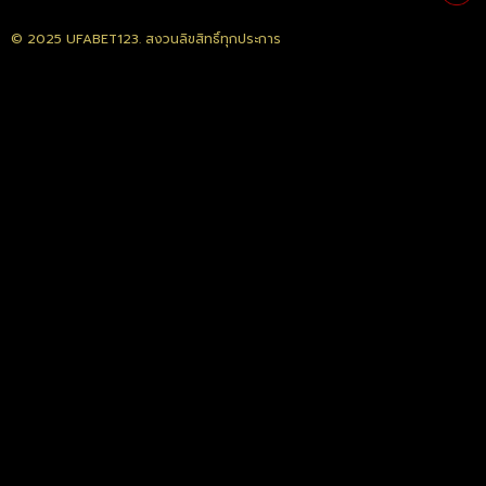
© 2025 UFABET123. สงวนลิขสิทธิ์ทุกประการ