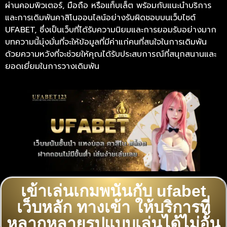
ผ่านคอมพิวเตอร์, มือถือ หรือแท็บเล็ต พร้อมกับแนะนำบริการ
และการเดิมพันคาสิโนออนไลน์อย่างรับผิดชอบบนเว็บไซต์
UFABET, ซึ่งเป็นเว็บที่ได้รับความนิยมและการยอมรับอย่างมาก
บทความนี้มุ่งมั่นที่จะให้ข้อมูลที่มีค่าแก่คนที่สนใจในการเดิมพัน
ด้วยความหวังที่จะช่วยให้คุณได้รับประสบการณ์ที่สนุกสนานและ
ยอดเยี่ยมในการวางเดิมพัน
เข้าเล่นเกมพนันกับ ufabet
เว็บหลัก ทางเข้า ให้บริการที่
หลากหลายรูปแบบเล่นได้ไม่อั้น