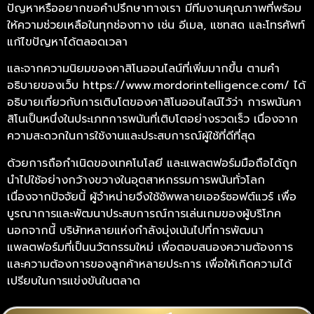
ปัญหาหรืออยากขอคำปรึกษาทางเรา มีทีมงานคุณภาพที่พร้อม
ให้ความช่วยเหลือในทุกช่องทาง เช่น อีเมล, แชทสด และโทรศัพท์
แก้ไขปัญหาได้ตลอดเวลา
และจากความนิยมของคาสิโนออนไลน์ที่เพิ่มมากขึ้น ตามคำ
อธิบายของเว็บ https://www.mordorintelligence.com/ ได้
อธิบายเกี่ยวกับการเติบโตของคาสิโนออนไลน์ไว้ว่า การพนันคา
สิโนเป็นหนึ่งในประเภทการพนันที่เติบโตอย่างรวดเร็ว เนื่องจาก
ความสะดวกในการใช้งานและประสบการณ์ผู้ใช้ที่ดีที่สุด
ด้วยการถือกำเนิดของเทคโนโลยี และแพลตฟอร์มมือถือได้ถูก
นำไปใช้อย่างกว้างขวางในอุตสาหกรรมการพนันทั่วโลก
เนื่องจากปัจจัยนี้ ผู้จำหน่ายจึงใช้ซัพพลายเออร์ซอฟต์แวร์ เพื่อ
บูรณาการและพัฒนาประสบการณ์การเล่นเกมของผู้บริโภค
นอกจากนี้ บริษัทหลายแห่งกำลังมุ่งเน้นไปที่การพัฒนา
แพลตฟอร์มที่เป็นนวัตกรรมใหม่ เพื่อตอบสนองความต้องการ
และความต้องการของลูกค้าหลายประการ เพื่อให้เกิดความได้
เปรียบในการแข่งขันในตลาด