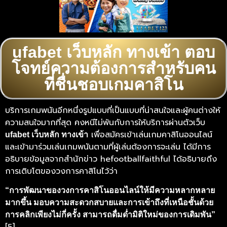
ufabet เว็บหลัก ทางเข้า ตอบ
โจทย์ความต้องการสำหรับคน
ที่ชื่นชอบเกมคาสิโน
บริการเกมพนันอีกหนึ่งรูปแบบที่เป็นแบบที่น่าสนใจและผู้คนต่างให้
ความสนใจมากที่สุด คงหนีไม่พ้นกับการให้บริการผ่านตัวเว็บ
เพื่อสมัครเข้าเล่นเกมคาสิโนออนไลน์
ufabet เว็บหลัก ทางเข้า
และเข้ามาร่วมเล่นเกมพนันตามที่ผู้เล่นต้องการจะเล่น ได้มีการ
อธิบายข้อมูลจากสำนักข่าว hefootballfaithful ได้อธิบายถึง
การเติบโตของวงการคาสิโนไว้ว่า
“การพัฒนาของวงการคาสิโนออนไลน์ให้มีความหลากหลาย
มากขึ้น มอบความสะดวกสบายและการเข้าถึงที่เหนือชั้นด้วย
การคลิกเพียงไม่กี่ครั้ง สามารถดื่มด่ำมิติใหม่ของการเดิมพัน”