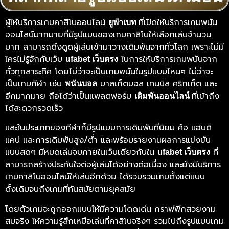
ผู้ให้บริการเกมคาสิโนออนไลน์
ที่เปิดให้บริการเกมพนัน
ยูฟ่าเบท
ออนไลน์มากมายที่มีรูปแบบของเกมคาสิโนให้เลือกเล่นจำนวน
มาก สามารถดึงดูดผู้เล่นเข้ามาวางเดิมพันจากทั่วโลก เพราะไม่มี
ใครไม่รู้จักกับเว็บ
ในการให้บริการเกมพนันจาก
ufabet เว็บตรง
ทั่วทุกสาระทิศ โดยไม่ว่าจะเป็นเกมพนันในรูปแบบไหนๆ ไม่ว่าจะ
เป็นเกมกีฬา เช่น
บาสเก็ตบอล เทนนิส คริกเก็ต และ
พนันบอล
อีกมากมาย ถือได้ว่าเป็นแพลตฟอร์ม
ที่เข้าถึง
เดิมพันออนไลน์
ได้สะดวกรวดเร็ว
และในประเภทของกีฬาก็มีรูปแบบการเดิมพันที่นิยม คือ แฮนดิ
แคป และการเดิมพันสูง/ต่ำ และพร้อมรายงานผลการแข่งขัน
แบบสดๆ มีหมดเล่นจบภายในเว็บเดียวกับใน
ที่
ufabet เว็บตรง
สามารถสร้างประทับใจต่อผู้เล่นได้อย่างต่อเนื่อง และยังมีบริการ
เกมคาสิโนออนไลน์ให้เล่นอีกด้วย ได้รวบรวมเกมตั้งแต่แบบ
ดั้งเดิมจนถึงเกมที่ทันสมัยตามยุคสมัย
โดยตัวเกมจะถูกออกแบบให้มีความโดดเด่น กราฟฟิกสวยงาม
สมจริง ให้ความรู้สึกเหมือเล่นที่คาสิโนจริงๆ รวมไปถึงรูปแบบเกม