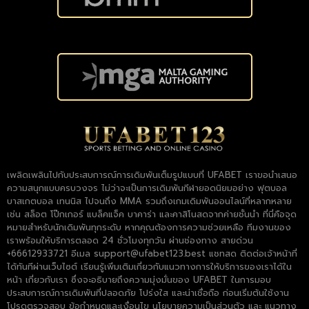
เพลิดเพลินไปกับประสบการณ์การเดิมพันเต็มรูปแบบที่ UFABET เราขอนำเสนอ
ความสนุกแบบครบวงจร ไม่ว่าจะเป็นการเดิมพันกีฬายอดนิยมอย่าง ฟุตบอล
บาสเกตบอล เทนนิส ไปจนถึง MMA รวมถึงเกมเดิมพันออนไลน์ที่หลากหลาย
เช่น สล็อต โป๊กเกอร์ แบล็คแจ็ค บาคาร่า และคาสิโนสดจากค่ายชั้นนำ ที่นี่คือจุด
หมายสำหรับนักเดิมพันทุกระดับ หากคุณต้องการความช่วยเหลือ ทีมงานของ
เราพร้อมให้บริการตลอด 24 ชั่วโมงทุกวัน ผ่านช่องทาง สายด่วน
+66612933721 อีเมล
support@ufabet123.best
แชทสด ติดต่อเจ้าหน้าที่
ได้ทันทีผ่านเว็บไซต์ เรียนรู้เพิ่มเติมเกี่ยวกับแนวทางการให้บริการของเราได้ใน
หน้า เกี่ยวกับเรา ซึ่งจะอธิบายถึงความมุ่งมั่นของ UFABET ในการมอบ
ประสบการณ์การเดิมพันที่ปลอดภัย โปร่งใส และน่าเชื่อถือ ก่อนเริ่มต้นใช้งาน
โปรดตรวจสอบ ข้อกำหนดและเงื่อนไข นโยบายความเป็นส่วนตัว และ แนวทาง