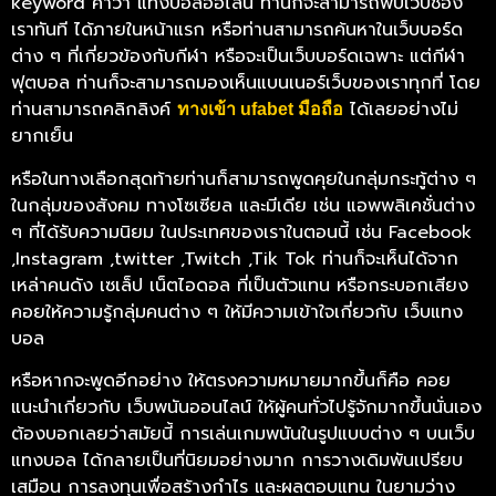
keyword คำว่า แทงบอลออไลน์ ท่านก็จะสามารถพบเว็บชอง
เราทันที ได้ภายในหน้าแรก หรือท่านสามารถค้นหาในเว็บบอร์ด
ต่าง ๆ ที่เกี่ยวข้องกับกีฬา หรือจะเป็นเว็บบอร์ดเฉพาะ แต่กีฬา
ฟุตบอล ท่านก็จะสามารถมองเห็นแบนเนอร์เว็บของเราทุกที่ โดย
ท่านสามารถคลิกลิงค์
ได้เลยอย่างไม่
ทางเข้า ufabet มือถือ
ยากเย็น
หรือในทางเลือกสุดท้ายท่านก็สามารถพูดคุยในกลุ่มกระทู้ต่าง ๆ
ในกลุ่มของสังคม ทางโซเซียล และมีเดีย เช่น แอพพลิเคชั่นต่าง
ๆ ที่ได้รับความนิยม ในประเทศของเราในตอนนี้ เช่น Facebook
,Instagram ,twitter ,Twitch ,Tik Tok ท่านก็จะเห็นได้จาก
เหล่าคนดัง เซเล็ป เน็ตไอดอล ที่เป็นตัวแทน หรือกระบอกเสียง
คอยให้ความรู้กลุ่มคนต่าง ๆ ให้มีความเข้าใจเกี่ยวกับ เว็บแทง
บอล
หรือหากจะพูดอีกอย่าง ให้ตรงความหมายมากขึ้นก็คือ คอย
แนะนำเกี่ยวกับ เว็บพนันออนไลน์ ให้ผู้คนทั่วไปรู้จักมากขึ้นนั่นเอง
ต้องบอกเลยว่าสมัยนี้ การเล่นเกมพนันในรูปแบบต่าง ๆ บนเว็บ
แทงบอล ได้กลายเป็นที่นิยมอย่างมาก
การวางเดิมพันเปรียบ
เสมือน การลงทุนเพื่อสร้างกำไร และผลตอบแทน ในยามว่าง