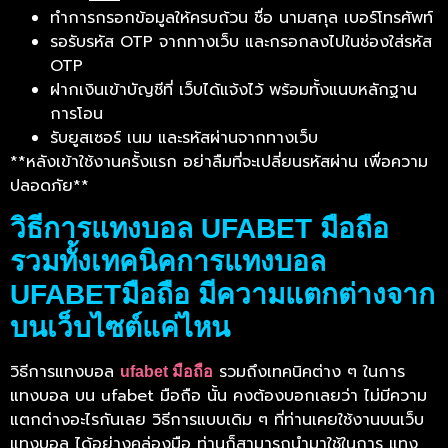
ทำการกรอกข้อมูลให้ครบถ้วน ชื่อ นามสกุล เบอร์โทรศัพท์
รอรับรหัส OTP จากทางเว็บ และกรอกลงไปในช่องใส่รหัส
OTP
ฝากเงินเข้าบัญชีที่ เว็บได้แจ้งไว้ พร้อมทั้งแนบหลักฐาน
การโอน
รับยูสเซอร์ เนม และรหัสผ่านจากทางเว็บ
**หลังเข้าใช้งานครั้งแรก อย่าลืมที่จะเปลี่ยนรหัสผ่าน เพื่อความ
ปลอดภัย**
วิธีการแทงบอล UFABET มือถือ
รวมทั้งเทคนิคการแทงบอล
UFABETมือถือ มีความแตกต่างจาก
บนเว็บไซต์แค่ไหน
วิธีการแทงบอล
รวมถึงเทคนิคต่าง ๆ ในการ
ufabet มือถือ
แทงบอล บน ufabet มือถือ นั้น คงต้องบอกเลยว่า ไม่มีความ
แตกต่างอะไรกันเลย วิธีการแบบเดิม ๆ ที่ท่านเคยใช้งานบนเว็บ
แทงบอล ได้อย่างคล่องมือ ท่านก็สามารถนำมาใช้ในการ แทง