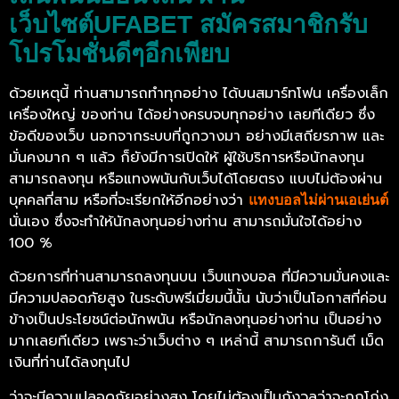
เว็บไซต์UFABET สมัครสมาชิกรับ
โปรโมชั่นดีๆอีกเพียบ
ด้วยเหตุนี้ ท่านสามารถทำทุกอย่าง ได้บนสมาร์ทโฟน เครื่องเล็ก
เครื่องใหญ่ ของท่าน ได้อย่างครบจบทุกอย่าง เลยทีเดียว ซึ่ง
ข้อดีของเว็บ นอกจากระบบที่ถูกวางมา อย่างมีเสถียรภาพ และ
มั่นคงมาก ๆ แล้ว ก็ยังมีการเปิดให้ ผู้ใช้บริการหรือนักลงทุน
สามารถลงทุน หรือแทงพนันกับเว็บได้โดยตรง แบบไม่ต้องผ่าน
บุคคลที่สาม หรือที่จะเรียกให้อีกอย่างว่า
แทงบอลไม่ผ่านเอเย่นต์
นั่นเอง ซึ่งจะทำให้นักลงทุนอย่างท่าน สามารถมั่นใจได้อย่าง
100 %
ด้วยการที่ท่านสามารถลงทุนบน เว็บแทงบอล ที่มีความมั่นคงและ
มีความปลอดภัยสูง ในระดับพรีเมี่ยมนี้นั้น นับว่าเป็นโอกาสที่ค่อน
ข้างเป็นประโยชน์ต่อนักพนัน หรือนักลงทุนอย่างท่าน เป็นอย่าง
มากเลยทีเดียว เพราะว่าเว็บต่าง ๆ เหล่านี้ สามารถการันตี เม็ด
เงินที่ท่านได้ลงทุนไป
ว่าจะมีความปลอดภัยอย่างสูง โดยไม่ต้องเป็นกังวลว่าจะถูกโก่ง