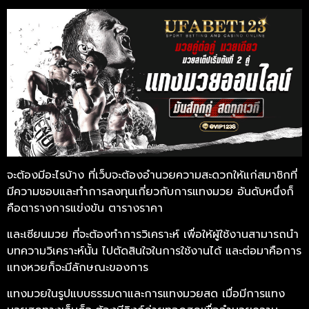
จะต้องมีอะไรบ้าง ที่เว็บจะต้องอำนวยความสะดวกให้แก่สมาชิกที่
มีความชอบและทำการลงทุนเกี่ยวกับการแทงมวย อันดับหนึ่งก็
คือตารางการแข่งขัน ตารางราคา
และเซียนมวย ที่จะต้องทำการวิเคราะห์ เพื่อให้ผู้ใช้งานสามารถนำ
บทความวิเคราะห์นั้น ไปตัดสินใจในการใช้งานได้ และต่อมาคือการ
แทงหวยก็จะมีลักษณะของการ
แทงมวยในรูปแบบธรรมดาและการแทงมวยสด เมื่อมีการแทง