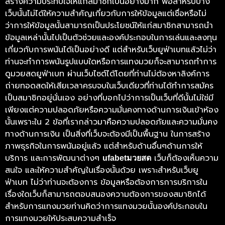
สร้างความประทับใจให้แก่สมาชิกเป็นอย่างมาก พอสำหรับบาง
เว็บนั้นไม่ได้ให้ความสำคัญเกี่ยวกับการให้ข้อมูลแต่เชื่อหรือไม่
ว่าการให้ข้อมูลนั้นสามารถเป็นประโยชน์ให้แก่สมาชิกสามารถนำ
ข้อมูลเหล่านั้นไปเป็นตัวช่วยและองค์ประกอบในการเล่นและลงทุน
เกี่ยวกับการพนันได้เป็นอย่างดี แต่สำหรับเว็บยูฟ่าเบทแล้วไม่ว่า
ท่านจะทำการพนันรูปแบบใดหรือการแทงมวยก็จะสามารถทำการ
ดูมวยสดยูฟ่าเบท ผ่านเว็บไซต์ได้โดยที่ท่านไม่ต้องหาลิงค์การ
ถ่ายทอดสดให้เสียเวลาครบจบในเว็บเดียวที่ท่านได้ทำการสมัคร
เป็นสมาชิกอยู่นั่นเอง อย่างที่บอกไปว่าการเป็นเว็บที่ดีนั้นไม่ใช่มี
เพียงแต่ความปลอดภัยหรือความมั่นคงทางด้านการเงินเข้าห้อง
นั้นเพราะใน 2 ข้อที่เรากล่าวมาคือความปลอดภัยและความมั่นคง
ทางด้านการเงิน เป็นสิ่งที่เว็บจะต้องมีเป็นพื้นฐาน ในการสร้าง
ภาพธุรกิจในการพนันอยู่แล้ว แต่สำหรับด้านอื่นๆด้านการให้
บริการ และการพัฒนาต่างๆ
เว็บก็ต้องเห็นความ
ufabetมวยสด
สนใจ และให้ความสำคัญในเรื่องนั้นด้วย เพราะสำหรับเว็บยู
ฟ่าเบท ไม่ว่าท่านจะต้องการ ข้อมูลหรือต้องการการบริการใน
เรื่องใดเว็บก็สามารถตอบสนองความต้องการของสมาชิกได้
สำหรับการแทงมวยท่านคิดว่าการแทงมวยนั้นองค์ประกอบใน
การแทงมวยให้ประสบความสำเร็จ