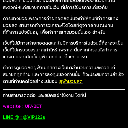
มวยสดทางเว็บก็จะต้องมีลิงค์ถ่ายทอดสดเพื่ออำนวยความ
สะดวกให้แก่สมาชิกภายในเว็บ ที่มีการใช้บริการเกี่ยวกับ
การแทงมวยเพราะการถ่ายทอดสดนั้นจะทำให้คนที่ทำการแทง
มวยสด สามารถทำการวิเคราะห์ได้โดยที่ดูจากลักษณะเกม
ที่ทำการแข่งขันอยู่ เพื่อทำการแทงมวยนั่นเอง สำหรับ
เว็บที่ไม่มีการถ่ายทอดสดและไม่มีการบริการในส่วนนี้ก็อาจจะเป็น
เว็บที่ไม่ครบวงจรมากเท่าไหร่ เพราะฉะนั้นหากใครสนใจทำการ
แทงมวยสดกับเว็บยูฟ่าเบทท่าน ก็จะสามารถ
ทำการดูมวยสดยูฟ่าเบทที่ทางเว็บได้อำนวยความสะดวกแก่
สมาชิกทุกท่าน และการลงทุนของท่านนั้น ก็จะประสบความสำเร็จ
ตามที่ท่านคิดไว้อย่างแน่นอน
ยูฟ่ามวยสด
ท่านสามารติดต่อ และสมัครเข้าใช้งาน ได้ที่นี่
website :
UFABET
LINE @ :
@VIP123s