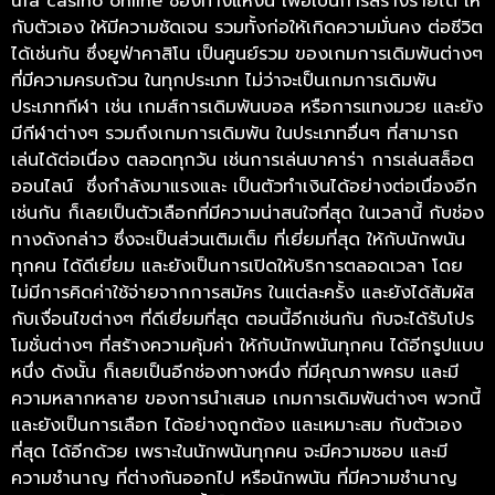
ufa casino online ช่องทางแห่งนี้ เพื่อเป็นการสร้างรายได้ ให้
กับตัวเอง ให้มีความชัดเจน รวมทั้งก่อให้เกิดความมั่นคง ต่อชีวิต
ได้เช่นกัน ซึ่งยูฟ่าคาสิโน เป็นศูนย์รวม ของเกมการเดิมพันต่างๆ
ที่มีความครบถ้วน ในทุกประเภท ไม่ว่าจะเป็นเกมการเดิมพัน
ประเภทกีฬา เช่น เกมส์การเดิมพันบอล หรือการแทงมวย และยัง
มีกีฬาต่างๆ รวมถึงเกมการเดิมพัน ในประเภทอื่นๆ ที่สามารถ
เล่นได้ต่อเนื่อง ตลอดทุกวัน เช่นการเล่นบาคาร่า การเล่นสล็อต
ออนไลน์ ซึ่งกำลังมาแรงและ เป็นตัวทำเงินได้อย่างต่อเนื่องอีก
เช่นกัน ก็เลยเป็นตัวเลือกที่มีความน่าสนใจที่สุด ในเวลานี้ กับช่อง
ทางดังกล่าว ซึ่งจะเป็นส่วนเติมเต็ม ที่เยี่ยมที่สุด ให้กับนักพนัน
ทุกคน ได้ดีเยี่ยม และยังเป็นการเปิดให้บริการตลอดเวลา โดย
ไม่มีการคิดค่าใช้จ่ายจากการสมัคร ในแต่ละครั้ง และยังได้สัมผัส
กับเงื่อนไขต่างๆ ที่ดีเยี่ยมที่สุด ตอนนี้อีกเช่นกัน กับจะได้รับโปร
โมชั่นต่างๆ ที่สร้างความคุ้มค่า ให้กับนักพนันทุกคน ได้อีกรูปแบบ
หนึ่ง ดังนั้น ก็เลยเป็นอีกช่องทางหนึ่ง ที่มีคุณภาพครบ และมี
ความหลากหลาย ของการนำเสนอ เกมการเดิมพันต่างๆ พวกนี้
และยังเป็นการเลือก ได้อย่างถูกต้อง และเหมาะสม กับตัวเอง
ที่สุด ได้อีกด้วย เพราะในนักพนันทุกคน จะมีความชอบ และมี
ความชำนาญ ที่ต่างกันออกไป หรือนักพนัน ที่มีความชำนาญ