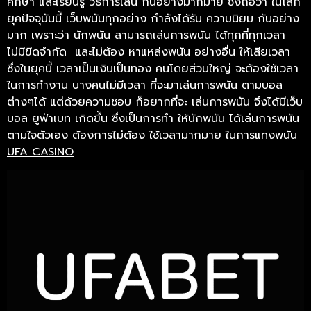
ศึกษา และเรียนรู้ วิธีการเล่น กันอย่างมากมาย ซึ่งถือว่า ในโลก
ยุคปัจจุบันนี้ เว็บพนันทุกอย่าง กำลังได้รับ ความนิยม กันอย่าง
มาก เพราะว่า นักพนัน สามารถเล่นการพนัน ได้ทุกที่ทุกเวลา
ไม่มีขีดจำกัด และไม่ต้อง หาแหล่งพนัน อย่างอื่น ให้เสียเวลา
ซึ่งในยุคนี้ เวลาเป็นเงินเป็นทอง คนโดยส่วนใหญ่ จะต้องใช้เวลา
ในการทำงาน บางคนไม่มีเวลา ที่จะมาเล่นการพนัน ตามบอล
ต่างๆได้ แต่ด้วยความชอบ ก็อยากที่จะ เล่นการพนัน จึงได้มีเว็บ
บอล ยูฟ่าเบท เกิดขึ้น ซึ่งเป็นการทำ ให้นักพนัน ได้เล่นการพนัน
ตามใจตัวเอง ต้องการไม่ต้อง ใช้เวลามากมาย ในการแทงพนัน
UFA CASINO