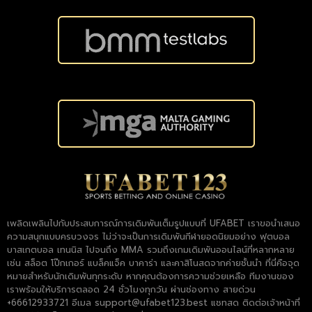
เพลิดเพลินไปกับประสบการณ์การเดิมพันเต็มรูปแบบที่ UFABET เราขอนำเสนอ
ความสนุกแบบครบวงจร ไม่ว่าจะเป็นการเดิมพันกีฬายอดนิยมอย่าง ฟุตบอล
บาสเกตบอล เทนนิส ไปจนถึง MMA รวมถึงเกมเดิมพันออนไลน์ที่หลากหลาย
เช่น สล็อต โป๊กเกอร์ แบล็คแจ็ค บาคาร่า และคาสิโนสดจากค่ายชั้นนำ ที่นี่คือจุด
หมายสำหรับนักเดิมพันทุกระดับ หากคุณต้องการความช่วยเหลือ ทีมงานของ
เราพร้อมให้บริการตลอด 24 ชั่วโมงทุกวัน ผ่านช่องทาง สายด่วน
+66612933721 อีเมล
support@ufabet123.best
แชทสด ติดต่อเจ้าหน้าที่