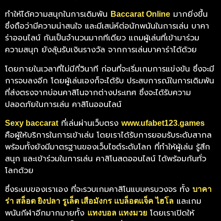
ทำให้ได้ความสนุกในการเดิมพัน
มากยิ่งขึ้น
Baccarat Online
ซึ่งถือว่ามีความน่าสนใจ และมีเสน่ห์ต่อนักพนันในการเล่น บาคา
ร่าออนไลน์ กันเป็นจำนวนมากทีเดียว แถมผู้เล่นที่เข้ามาร่วม
ความสนุก ยังลุ้นรับเงินรางวัล จากการเล่นบาคาร่าได้ด้วย
โดยภายในเวลาที่ไม่มีกี่วินาที ก่อนที่จะเริ่มเกมการแข่งขัน ซึ่งจะมี
การจบลงอีก โดยผู้เล่นเองก็จะได้รับ ประสบการณ์ในการเดิมพัน
ที่ส่งตรงจากบ่อนคาสิโนจากต่างประเทศ ซึ่งจะได้รับความ
ปลอดภัยในการเล่น คาสิโนออนไลน์
ที่เล่นผ่านเว็บตรง
Sexy baccarat
www.ufabet123.games
คือผู้ให้บริการในการเข้าเล่น โดยเราได้รับการยอมรับระดับสากล
พร้อมทั้งยังมีมาตรฐานของเว็บไซต์ระดับโลก ที่ทำให้ผู้เล่น รู้สึก
สนุก และเข้าร่วมในการเล่น คาสิโนสดออนไลน์ ได้พร้อมกันทั่ว
โลกด้วย
ซึ่งระบบของเราเอง ที่จะรวบเกมคาสิโนแบบครบวงจร ทั้ง
บาคา
และเกม
ร่า สล็อต ยิงปลา รูเล็ต เสือมังกร แบล็อตแจ็ค ไฮโล
พนันกีฬาอีกมากมายทั้ง
โดยเราเปิดให้
แทงบอล แทงมวย