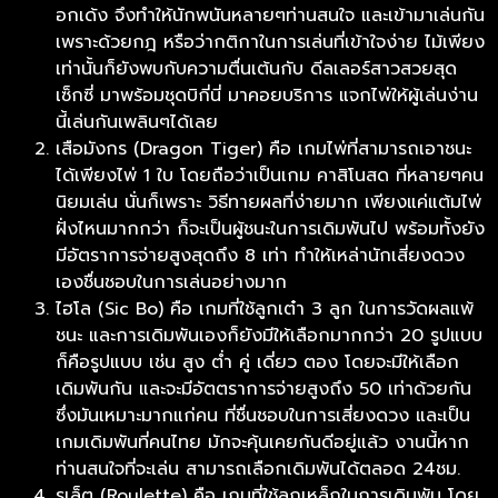
อกเด้ง จึงทำให้นักพนันหลายๆท่านสนใจ และเข้ามาเล่นกัน
เพราะด้วยกฎ หรือว่ากติกาในการเล่นที่เข้าใจง่าย ไม้เพียง
เท่านั้นก็ยังพบกับความตื่นเต้นกับ ดีลเลอร์สาวสวยสุด
เซ็กซี่ มาพร้อมชุดบิกี่นี่ มาคอยบริการ แจกไพ่ให้ผู้เล่นง่าน
นี้เล่นกันเพลินๆได้เลย
เสือมังกร (Dragon Tiger) คือ เกมไพ่ที่สามารถเอาชนะ
ได้เพียงไพ่ 1 ใบ โดยถือว่าเป็นเกม คาสิโนสด ที่หลายๆคน
นิยมเล่น นั่นก็เพราะ วิธีทายผลที่ง่ายมาก เพียงแค่แต้มไพ่
ฝั่งไหนมากกว่า ก็จะเป็นผู้ชนะในการเดิมพันไป พร้อมทั้งยัง
มีอัตราการจ่ายสูงสุดถึง 8 เท่า ทำให้เหล่านักเสี่ยงดวง
เองชื่นชอบในการเล่นอย่างมาก
ไฮโล (Sic Bo) คือ เกมที่ใช้ลูกเต๋า 3 ลูก ในการวัดผลแพ้
ชนะ และการเดิมพันเองก็ยังมีให้เลือกมากกว่า 20 รูปแบบ
ก็คือรูปแบบ เช่น สูง ต่ำ คู่ เดี่ยว ตอง โดยจะมีให้เลือก
เดิมพันกัน และจะมีอัตตราการจ่ายสูงถึง 50 เท่าด้วยกัน
ซึ่งมันเหมาะมากแก่คน ที่ชื่นชอบในการเสี่ยงดวง และเป็น
เกมเดิมพันที่คนไทย มักจะคุ้นเคยกันดีอยู่แล้ว งานนี้หาก
ท่านสนใจที่จะเล่น สามารถเลือกเดิมพันได้ตลอด 24ชม.
รูเล็ต (Roulette) คือ เกมที่ใช้ลูกเหล็กในการเดิมพัน โดย