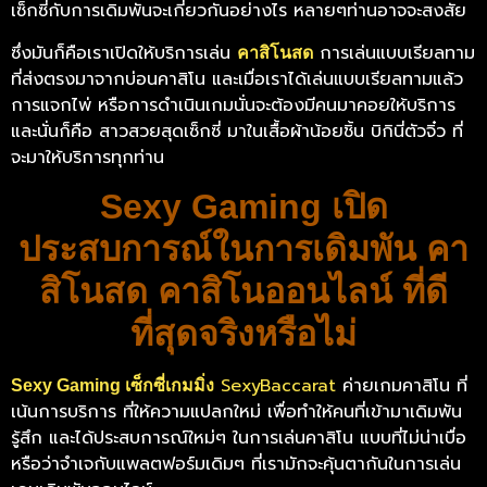
เซ็กซี่กับการเดิมพันจะเกี่ยวกันอย่างไร หลายๆท่านอาจจะสงสัย
ซึ่งมันก็คือเราเปิดให้บริการเล่น
การเล่นแบบเรียลทาม
คาสิโนสด
ที่ส่งตรงมาจากบ่อนคาสิโน และเมื่อเราได้เล่นแบบเรียลทามแล้ว
การแจกไพ่ หรือการดำเนินเกมนั่นจะต้องมีคนมาคอยให้บริการ
และนั่นก็คือ สาวสวยสุดเซ็กซี่ มาในเสื้อผ้าน้อยชิ้น บิกินี่ตัวจิ๋ว ที่
จะมาให้บริการทุกท่าน
Sexy Gaming เปิด
ประสบการณ์ในการเดิมพัน คา
สิโนสด คาสิโนออนไลน์ ที่ดี
ที่สุดจริงหรือไม่
SexyBaccarat
ค่ายเกมคาสิโน ที่
Sexy Gaming เซ็กซี่เกมมิ่ง
เน้นการบริการ ที่ให้ความแปลกใหม่ เพื่อทำให้คนที่เข้ามาเดิมพัน
รู้สึก และได้ประสบการณ์ใหม่ๆ ในการเล่นคาสิโน แบบที่ไม่น่าเบื่อ
หรือว่าจำเจกับแพลตฟอร์มเดิมๆ ที่เรามักจะคุ้นตากันในการเล่น