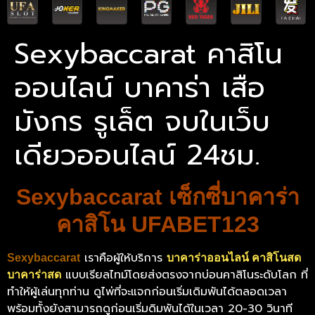
Sexybaccarat คาสิโน
ออนไลน์ บาคาร่า เสือ
มังกร รูเล็ต จบในเว็บ
เดียวออนไลน์ 24ชม.
Sexybaccarat เซ็กซี่บาคาร่า
คาสิโน UFABET123
เราคือผู้ให้บริการ
Sexybaccarat
บาคาร่าออนไลน์ คาสิโนสด
แบบเรียลไทม์โดยส่งตรงจากบ่อนคาสิโนระดับโลก ที่
บาคาร่าสด
ทำให้ผู้เล่นทุกท่าน ดูไพ่ที่จะแจกก่อนเริ่มเดิมพันได้ตลอดเวลา
พร้อมทั้งยังสามารถดูก่อนเริ่มดิมพันได้ในเวลา 20-30 วินาที