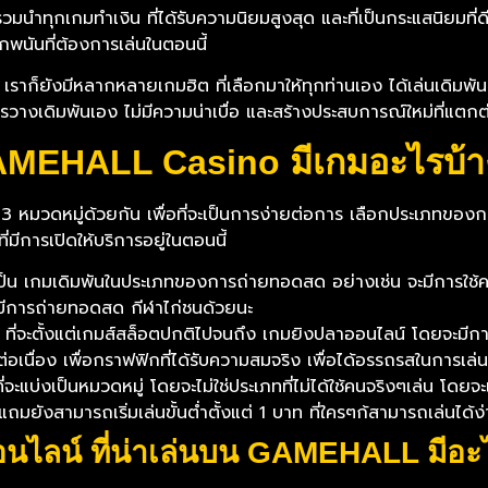
มนำทุกเกมทำเงิน ที่ได้รับความนิยมสูงสุด และที่เป็นกระแสนิยมที่ดีที่สุ
ักพนันที่ต้องการเล่นในตอนนี้
 เราก็ยังมีหลากหลายเกมฮิต ที่เลือกมาให้ทุกท่านเอง ได้เล่นเดิมพั
รวางเดิมพันเอง ไม่มีความน่าเบื่อ และสร้างประสบการณ์ใหม่ที่แตกต่
MEHALL Casino มีเกมอะไรบ้า
อยู่ 3 หมวดหมู่ด้วยกัน เพื่อที่จะเป็นการง่ายต่อการ เลือกประเภ
มีการเปิดให้บริการอยู่ในตอนนี้
ป็น เกมเดิมพันในประเภทของการถ่ายทอดสด อย่างเช่น จะมีการใช้คนจ
ีการถ่ายทอดสด กีฬาไก่ชนด้วยนะ
ที่จะตั้งแต่เกมส์สล็อตปกติไปจนถึง เกมยิงปลาออนไลน์ โดยจะมีก
อเนื่อง เพื่อกราฟฟิกที่ได้รับความสมจริง เพื่อได้อรรถรสในการเล่นม
่จะแบ่งเป็นหมวดหมู่ โดยจะไม่ใช่ประเภทที่ไม่ได้ใช้คนจริงๆเล่น โดย
ะ แถมยังสามารถเริ่มเล่นขั้นต่ำตั้งแต่ 1 บาท ที่ใครๆก้สามารถเล่นได
นไลน์ ที่น่าเล่นบน GAMEHALL มีอะไ