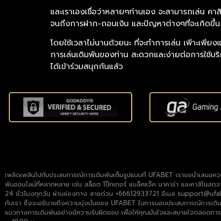
และเราเองเชื่อว่าหลายๆท่านเอง จะสามารถเล่น คาสิโน
จนถึงการฝาก-ถอนเงิน และปัญหาต่างๆที่จะเกิดขึ้น 
โดยใช้เวลาไม่นานด้วยนะ ที่จะทำการเล่น เพีาะเพียงแค
การเล่นเดิมพันของท่าน สะดวกและง่ายต่อการใช้บริการ
ได้เข้าร่วมสนุกกันแล้ว
เพลิดเพลินไปกับประสบการณ์การเดิมพันเต็มรูปแบบที่ UFABET เราขอนำเสนอค
พันออนไลน์ที่หลากหลาย เช่น สล็อต โป๊กเกอร์ แบล็คแจ็ค บาคาร่า และคาสิโนสดจ
24 ชั่วโมงทุกวัน ผ่านช่องทาง สายด่วน +66612933721 อีเมล
support@ufa
กับเรา ซึ่งจะอธิบายถึงความมุ่งมั่นของ UFABET ในการมอบประสบการณ์การเดิมพั
แนวทางการเดิมพันอย่างมีความรับผิดชอบ เพื่อให้คุณมั่นใจและสบายใจตลอดการ