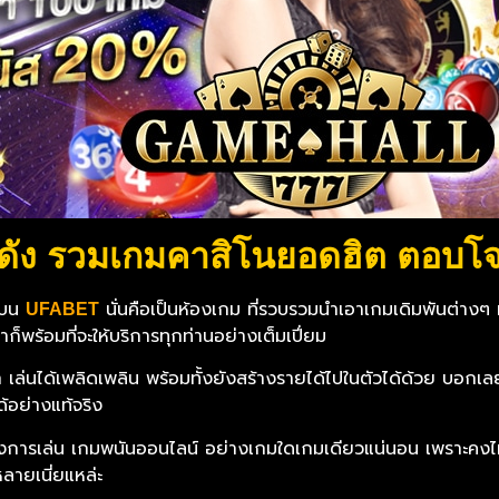
ดัง รวมเกมคาสิโนยอดฮิต ตอบโจทย
ารบน
นั่นคือเป็นห้องเกม ที่รวบรวมนำเอาเกมเดิมพันต่างๆ
UFABET
ก็พร้อมที่จะให้บริการทุกท่านอย่างเต็มเปี่ยม
ล่นได้เพลิดเพลิน พร้อมทั้งยังสร้างรายได้ไปในตัวได้ด้วย บอกเลย
ด้อย่างแท้จริง
ต้องการเล่น เกมพนันออนไลน์ อย่างเกมใดเกมเดียวแน่นอน เพราะคงไ
ลายเนี่ยแหล่ะ