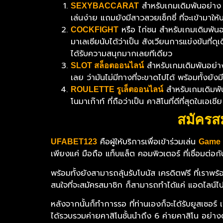
สำหรับเกมเดิมพันอย่าง บ
SEXYBACCARAT
เล่นง่าย แถมยังมีสาวสวยเซ็กซี่ ที่จะเข้ามา
หรือ ไก่ชน สำหรับเกมเดิมพันอย
COCKFIGHT
มาเลเซียนับได้ว่าเป็น สังเวียนการแข่งขันที่ดุ
ได้รับความสนุกมากเลยทีเดียว
สำหรับเกมเดิมพันอย่าง
SLOT สล็อตออนไลน์
เลย ว่ามันไม่มีทางที่จะขาดไปได้ พร้อมทั้ง
สำหรับเกมเดิมพัน
ROULETTE รูเล็ตออนไลน์
โนมาเก๊าท์ ที่ถือว่าเป็น คาสิโนที่ดีที่สุดในเอเ
สมัครส
คือผู้ให้บริการเพื่อเข้าร่วมเล่น
UFABET123
Game 
เพียงแค่ มือถือ แท็บแล็ต คอมพิวเตอร์ ที่เชื่อมต่อ
พร้อมทั้งยังสามารถลุ้นรับโบนัส เครดิตฟรี ที่เราพ
สนใจที่จะสมัครสมาชิก ก็สามารถทำได้แค่ แอดไลน์ไป
หลังจากนั้นก็ทำการรอ ที่ท่านเองก็จะได้รับยูสเซอร์
ได้รวบรวมค่ายคาสิโนชั้นนำถึง 6 ค่ายคาสิโน อย่าง