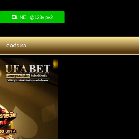
LINE : @123vipv2
ติดต่อเรา