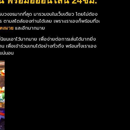
ัน พร้อมอออนไลน์ 24ชม.
บวงจรมากที่สุด มารวมจบในเว็บเดียว โดยไม่ต้อง
การ ตามสไตล์ของท่านได้เลย เพราะเราเองก็พร้อมที่จะ
และอีกมากมาย
ทงมวย
ี่นิยมเอาไว้มากมาย เพื่อง่ายต่อการเล่นได้มากยิ่ง
พื่อเข้าร่วมเกมได้อย่างทั่วถึง พร้อมทั้งเราเอง
งแน่นอน