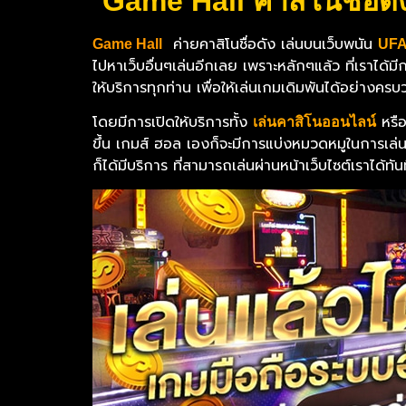
Game Hall คาสิโนชื่อด
ค่ายคาสิโนชื่อดัง เล่นบนเว็บพนัน
Game Hall
UFA
ไปหาเว็บอื่นๆเล่นอีกเลย เพราะหลักๆแล้ว ที่เราได้
ให้บริการทุกท่าน เพื่อให้เล่นเกมเดิมพันได้อย่างครบ
โดยมีการเปิดให้บริการทั้ง
หรื
เล่นคาสิโนออนไลน์
ขึ้น เกมส์ ฮอล เองก็จะมีการแบ่งหมวดหมูในการเล่น
ก็ได้มีบริการ ที่สามารถเล่นผ่านหน้าเว็บไซต์เราได้ท