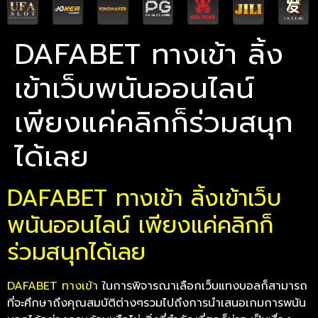
DAFABET ทางเข้า ลิ้ง
เข้าเว็บพนันออนไลน์
เพียงแค่คลิกก็ร่วมสนุก
ได้เลย
DAFABET ทางเข้า ลิ้งเข้าเว็บ
พนันออนไลน์ เพียงแค่คลิกก็
ร่วมสนุกได้เลย
DAFABET ทางเข้า
ในการพิจารณาเลือกเว็บแทงบอลก็สามารถ
ที่จะศึกษาถึงคุณสมบัติต่างๆรวมไปถึงการนำเสนอเกมการพนัน