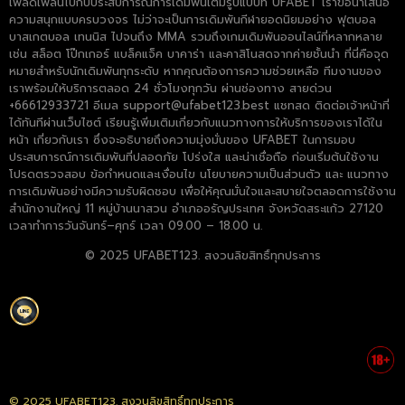
เพลิดเพลินไปกับประสบการณ์การเดิมพันเต็มรูปแบบที่ UFABET เราขอนำเสนอ
ความสนุกแบบครบวงจร ไม่ว่าจะเป็นการเดิมพันกีฬายอดนิยมอย่าง ฟุตบอล
บาสเกตบอล เทนนิส ไปจนถึง MMA รวมถึงเกมเดิมพันออนไลน์ที่หลากหลาย
เช่น สล็อต โป๊กเกอร์ แบล็คแจ็ค บาคาร่า และคาสิโนสดจากค่ายชั้นนำ ที่นี่คือจุด
หมายสำหรับนักเดิมพันทุกระดับ หากคุณต้องการความช่วยเหลือ ทีมงานของ
เราพร้อมให้บริการตลอด 24 ชั่วโมงทุกวัน ผ่านช่องทาง สายด่วน
+66612933721 อีเมล
support@ufabet123.best
แชทสด ติดต่อเจ้าหน้าที่
ได้ทันทีผ่านเว็บไซต์ เรียนรู้เพิ่มเติมเกี่ยวกับแนวทางการให้บริการของเราได้ใน
หน้า เกี่ยวกับเรา ซึ่งจะอธิบายถึงความมุ่งมั่นของ UFABET ในการมอบ
ประสบการณ์การเดิมพันที่ปลอดภัย โปร่งใส และน่าเชื่อถือ ก่อนเริ่มต้นใช้งาน
โปรดตรวจสอบ ข้อกำหนดและเงื่อนไข นโยบายความเป็นส่วนตัว และ แนวทาง
การเดิมพันอย่างมีความรับผิดชอบ เพื่อให้คุณมั่นใจและสบายใจตลอดการใช้งาน
สำนักงานใหญ่ 11 หมู่บ้านนาสวน อำเภออรัญประเทศ จังหวัดสระแก้ว 27120
เวลาทำการวันจันทร์–ศุกร์ เวลา 09.00 – 18.00 น.
© 2025 UFABET123. สงวนลิขสิทธิ์ทุกประการ
© 2025 UFABET123. สงวนลิขสิทธิ์ทุกประการ