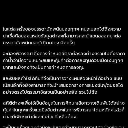
ในแต่ละครั้งของบรรดานักพนันบอลทุกๆ คนจะบอกได้ถึงความ
น่าเชื่อถือของแหล่งข้อมูลต่างๆที่สามารถจะนำเสนอออกมาต่อ
บรรดานักพนันบอลได้โดยตรงอีกครั้ง
จะต้องพิจารณาถึงการกำหนดอัตราต่อรองต่างๆรวมไปถึงราคา
ค่าน้ำว่ามีความเหมาะสมและคุ้มค่าต่อการลงทุนด้วยเม็ดเงินทุกๆ
บาทและยังคงที่จะเป็นการกำหนดการลงทุน
และรับผลกำไรได้ทันทีจึงเป็นการวางแผนล่วงหน้าได้อย่าง แนบ
เนียนอีกทั้งยังสามารถที่จะนำเสนอตารางการแข่งขันฟุตบอลได้
อย่างตรงไปตรงมาชัดเจนเป็นอย่างยิ่ง รวมไปถึง
สถิติต่างๆเพื่อใช้เป็นข้อมูลในการศึกษาเลือกวางเดิมพันได้อย่าง
คุ้มค่าในทุกๆครั้งและปัจจัยต่างๆในการพิจารณาโดยหลักๆแล้วก็
น่าจะมีเพียงเท่านี้และในส่วนที่เหลือก็คง
จะเป็นในเรื่องของตัวนักพนันเองที่จะสามารถตอบได้อย่างชัดเจน