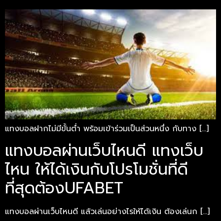
แทงบอลฝากไม่มีขั้นต่ำ พร้อมเข้าร่วมเป็นส่วนหนึ่ง กับทาง […]
แทงบอลผ่านเว็บไหนดี แทงเว็บ
ไหน ให้ได้เงินกับโปรโมชั่นที่ดี
ที่สุดต้องUFABET
แทงบอลผ่านเว็บไหนดี แล้วเล่นอย่างไรให้ได้เงิน ต้องเล่นก […]