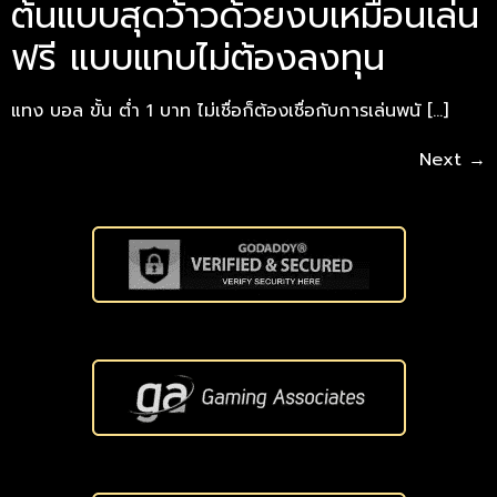
ต้นแบบสุดว้าวด้วยงบเหมือนเล่น
ฟรี แบบแทบไม่ต้องลงทุน
แทง บอล ขั้น ต่ำ 1 บาท ไม่เชื่อก็ต้องเชื่อกับการเล่นพนั […]
Next
→