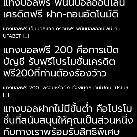
แทงบอลฟรี พนันบอลออนไลน์
เครดิตฟรี ฝาก-ถอนอัตโนมัติ
แทงบอลฟรี เว็บบอลแจกเครดิตฟรี พนันบอลออนไลน์ กับ
UFABET […]
แทงบอลฟรี 200 คือการเปิด
บัญชี รับฟรีโปรโมชั่นเครดิต
ฟรี200ที่ท่านต้องร้องว้าว
แทงบอลฟรี 200 พร้อมหรือยัง ที่จะสนุกสนานไปกับ โปรโมชั่
[…]
แทงบอลฝากไม่มีขั้นต่ำ คือโปรโม
ชั่นที่สนับสนุนให้คุณเป็นส่วนหนึ่ง
กับทางเราพร้อมรับสิทธิพิเศษ