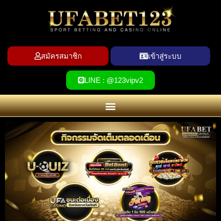
สมัครสมาชิก
เข้าสู่ระบบ
LINE : @123vipv2