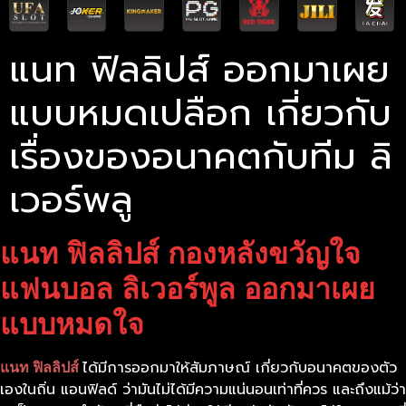
แนท ฟิลลิปส์ ออกมาเผย
แบบหมดเปลือก เกี่ยวกับ
เรื่องของอนาคตกับทีม ลิ
เวอร์พลู
แนท ฟิลลิปส์ กองหลังขวัญใจ
แฟนบอล ลิเวอร์พูล ออกมาเผย
แบบหมดใจ
ได้มีการออกมาให้สัมภาษณ์ เกี่ยวกับอนาคตของตัว
แนท ฟิลลิปส์
เองในถิ่น แอนฟิลด์ ว่ามันไม่ได้มีความแน่นอนเท่าที่ควร และถึงแม้ว่า