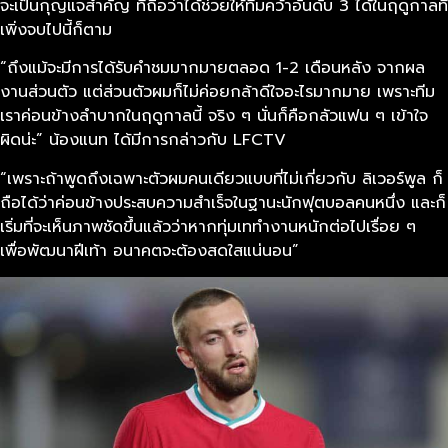
จะเป็นกุญแจสำคัญ ที่ถือว่าได้ช่วยให้ทีมคว้าอันดับ 3 ได้ในฤดูกาลที่
เพิ่งจบไปนี้ก็ตาม
“ถึงแม้จะมีการได้รับคำชมมากมายตลอด 1-2 เดือนหลัง จากผล
งานส่วนตัว แต่ส่วนตัวผมก็ไม่ค่อยกล้าดีใจอะไรมากมาย เพราะทีม
เราค่อนข้างลำบากในฤดูกาลนี้ จริง ๆ นั่นก็คือกลัวแฟน ๆ เข้าใจ
ผิดน่ะ” น้องแนท ได้มีการกล่าวกับ LFCTV
“เพราะถ้าพูดถึงเฉพาะตัวผมคนเดียวแบบที่ไม่เกี่ยวกับ ลิเวอร์พูล ก็
ถือได้ว่าค่อนข้างประสบความสำเร็จในฐานะนักฟุตบอลคนหนึ่ง และก็
เริ่มที่จะเห็นภาพชัดขึ้นแล้วว่าหากทุ่มเททำงานหนักต่อไปเรื่อย ๆ
เพื่อพัฒนาฝีเท้า อนาคตจะต้องสดใสแน่นอน”