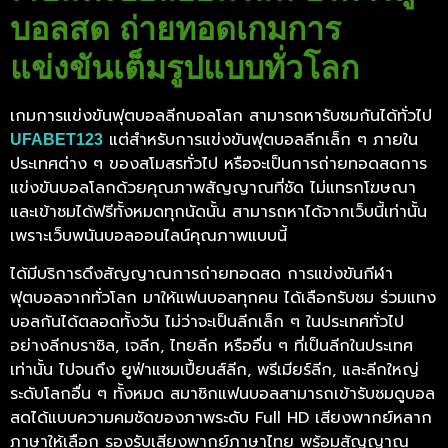
บอลสด ถ่ายทอดเกมการ
แข่งขันเต็มรูปแบบทั่วโลก
เกมการแข่งขันฟุตบอลลีกบอลโลก สามารถหารับชมกันได้ทั่วไป
แต่สำหรับการแข่งขันฟุตบอลลีกเล็ก ๆ ภายใน
UFABET123
ประเทศต่าง ๆ ของสโมสรทั่วไป หรือจะเป็นการถ่ายทอดสดการ
แข่งขันบอลโลกด้วยคุณภาพสัญญาณที่ชัด ไม่แทรกโฆษณา
และเข้าชมได้ฟรีทั้งหมดทุกนัดนั้น สามารถหาได้จากเว็บนี้เท่านั้น
เพราะเว็บพนันบอลออนไลน์คุณภาพแบบนี้
ได้มีบริการดึงสัญญาณการถ่ายทอดสด การแข่งขันกีฬา
ฟุตบอลจากทั่วโลก มาให้แฟนบอลทุกคน ได้เลือกรับชม ร่วมแทง
บอลกันได้ตลอดทั้งวัน ไม่ว่าจะเป็นลีกเล็ก ๆ ในประเทศทั่วไป
อย่างลีกบราซิล, เจลีก, ไทยลีก หรืออื่น ๆ ที่เป็นลีกในประเทศ
เท่านั้น ไปจนถึง ยูฟ่าแชมเปี้ยนส์ลีก, พรีเมียร์ลีก, และลีกใหญ่
ระดับโลกอื่น ๆ ทั้งหมด สมาชิกแฟนบอลสามารถเข้ารับชมดูบอล
สดได้แบบความคมชัดของภาพระดับ Full HD เสียงพากย์หลาก
ภาษาให้เลือก รองรับเสียงพากย์ภาษาไทย พร้อมสัญญาณ