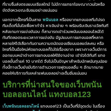
ที่ราบรื่นส่งตรงแบบเรียลไทม์ ไม่มีการแทรกโฆษณากวนใจหรือ
ขัดจังหวะขณะรับชมอย่างแน่นอน
นอกจากนี้ใครที่เป็นสาย
หรืออยากแทงบอลทีมโปรด
พนันบอล
ทีมเด็ดที่มั่นใจเพื่อหากำไร หาเงินง่าย ๆ พร้อมรับเงินรางวัลทันที
หลังเกมการแข่งขันจบ ก็สามารถเข้าร่วมพนันบอลออนไลน์ได้
ทันทีตลอดระยะเวลาการแข่งขัน มีรูปแบบการแทงบอลที่หลาก
หลายให้ได้เลือกกันตามความถนัดของเซียนบอลแต่ละคน หรือ
ใครที่เป็นมือใหม่หัดแทงบอลก็ไม่ใช่เรื่องยาก เพราะทางเว็บมีการ
ออกแบบหน้าต่างการแทงบอลให้ใช้งานง่าย เข้าใจได้ทันที แทง
บอลขั้นต่ำแค่ 10 บาทได้ จึงไม่เป็นปัญหาสำหรับนักพนันทุนน้อย
ทั้งนี้ทางเว็บยังมีบริการด้านวงการฟุตบอลอื่น ๆ อีกมากมาย
คอยให้บริการกับเหล่าแฟนบอลอย่างเต็มอิ่มแน่นอน
บริการที่น่าสนใจของเว็บพนัน
บอลออนไลน์ แทงบอล123
แทงบอล123 เป็นเว็บที่มีจุดเด่น ในเรื่อง
เว็บพนันบอลออนไลน์