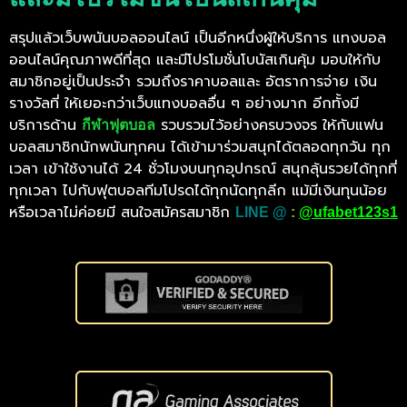
สรุปแล้วเว็บพนันบอลออนไลน์
เป็นอีกหนึ่งผู้ให้บริการ แทงบอล
ออนไลน์คุณภาพดีที่สุด และมีโปรโมชั่นโบนัสเกินคุ้ม มอบให้กับ
สมาชิกอยู่เป็นประจำ รวมถึงราคาบอลและ อัตราการจ่าย เงิน
รางวัลที่ ให้เยอะกว่าเว็บแทงบอลอื่น ๆ อย่างมาก อีกทั้งมี
บริการด้าน
รวบรวมไว้อย่างครบวงจร ให้กับแฟน
กีฬาฟุตบอล
บอลสมาชิกนักพนันทุกคน ได้เข้ามาร่วมสนุกได้ตลอดทุกวัน ทุก
เวลา เข้าใช้งานได้ 24 ชั่วโมงบนทุกอุปกรณ์ สนุกลุ้นรวยได้ทุกที่
ทุกเวลา ไปกับฟุตบอลทีมโปรดได้ทุกนัดทุกลีก แม้มีเงินทุนน้อย
หรือเวลาไม่ค่อยมี สนใจสมัครสมาชิก
LINE @
:
@ufabet123s1