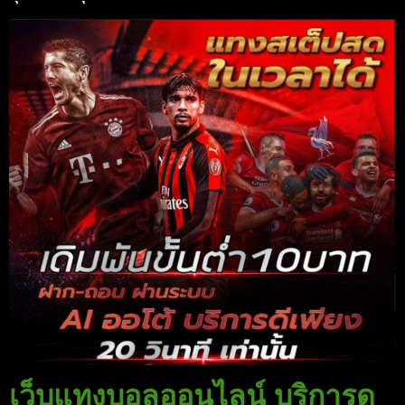
เว็บแทงบอลออนไลน์ บริการดู