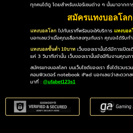
ทุกคนได้ดู โดยสำหรับเปอร์เซนต่าง ๆ นั้นมาจากการ
สมัครแทงบอลโลก U
ไปกับเราที่พร้อมจะให้บริการ
แทงบอลโลก
แทงบอล
บอกเลยว่าเมื่อคุณเลือกลงทุนกับเรา คุณจะได้รับกำ
เว็บของเรานั้นได้มีการเปิด
แทงบอลขั้นต่ำ 10บาท
แค่ 3 วินาทีเท่านั้น เว็บของเรานั้นยังมีทีมงานคุ
สมัครแทงบอลโลก บนเว็บไซต์ของเรา ซึ่งได้รวบรวมร
คอมพิวเตอร์ notebook iPad บอกเลยว่าสะดวกสบายต
มาที่ :
@ufabet123s1