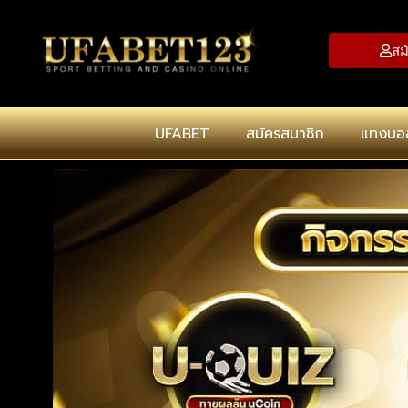
สม
UFABET
สมัครสมาชิก
แทงบอ