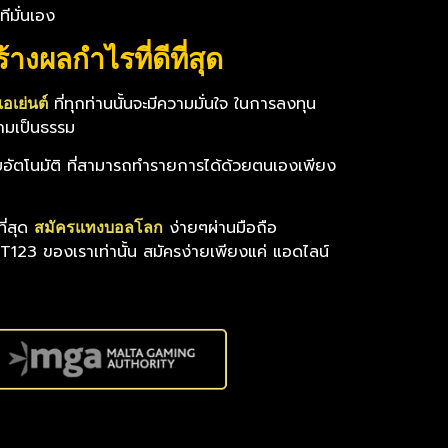
ีมั่นเอง
ผลกำไรที่ดีที่สุด
ที่ทุกท่านนั้นจะมีความมั่นใจ ในการลงทุน
อเย่นต์
วามเป็นธรรม
ะบบอัตโนมัติ ที่สามารถทำรายการได้ด้วยตนเองเพียง
ี่สุด
ง่ายๆผ่านมือถือ
สมัครแทงบอลโลก
123 ของเราเท่านั้น สมัครง่ายเพียงแค่ แอดไลน์