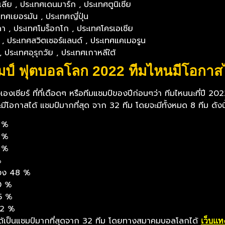
ลีย , ประเทศเดนมาร์ก , ประเทศตูนิเซีย
ศเยอรมัน , ประเทศญี่ปุ่น
 , ประเทศโมร็อกโก , ประเทศโครเอเชีย
 , ประเทศสวิตเซอร์แลนด์ , ประเทศแคเมอรูน
ประเทศอุรุกวัย , ประเทศเกาหลีใต้
แชมป์ ฟุตบอลโลก 2022 ทีมไหนมีโอกาสไ
เชียร์ ที่ที่เดือดๆ หรือทีมแชมป์ของปีก่อนๆว่า ทีมไหนนะที่ปี 2022
จะมีโอกาสได้ แชมป์มากที่สุด จาก 32 ทีม โดยจะมีทั้งหมด 8 ทีม ด
0 %
0 %
5 %
%
ึงง 48 %
40 %
35 %
32 %
อกาสได้เป็นแชมป์มากที่สุดจาก 32 ทีม โดยทางสมาคมบอลโลกได้
เว็บแ