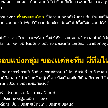
สธเรื่องของการ แทงบอลโลก ออกไปไม่ได้เลยทีเดียว เพราะเมื่อความส
่ะ
ีการมองหา
ที่มีความปลอดภัยในการเล่น มีระบบที่
เว็บแทงบอลโลก
่านระบบสมาร์ทโฟน ที่มีความทันสมัย เล่นพนันได้ทั้งยังในระบบ IOS
ด้ว่าเราเตรียมความพร้อม ที่จะให้บริการ แทงบอลโลกออนไลน์ ได้แบ
้บริการมาหลายปี โดยมีความมั่นคง ปลอดภัย และมีความน่าเชื่อถือสู
บแบ่งกลุ่ม ของแต่ละทีม มีทีมไหน
 ประเทศ กาตาร์ ภายในวันที่ 21 พฤศจิกายน ไปจนถึงวันที่ 18 ธันวาค
ั่นก็คือกลุ่ม E โดยำสหรัลกลุ่มนี้เอง ก็จะมีสองทีมที่เป็นอดีตแชม
กรุ๊ปอื่นๆ จะมีรายชื่อทีมดังนี้
 , ประเทศเซเนกัล , เนเธอร์แลนด์
 ประเทศสหรัฐอเมริกา , เวลส์
ีอาระเบีย , ประเทศเม็กซิโก , ประเทศโปแลนด์