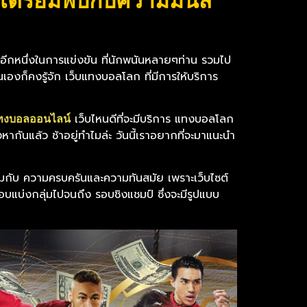
ตรียมพบกับความมันส์
็นอีกหนึ่งในการแข่งขัน ที่นักพนันหลายๆท่าน รวมไป
งก็คงรู้จัก เว็บแทงบอลโลก ที่มีการให้บริการ
เว็บไหนดีที่จะมีบริการ แทงบอลโลก
แทงบอลออนไลน์
กันแล้ว ช้าอยู่ทำไมล่ะ วันนี้เราอยากที่จะมาแนะนำ
ร้อมกับ ความครบครันและความทันสมัย เพราะเว็บไซต์
รอบแบ่งกลุ่มไปจนถึง รอบชิงแชมป์ ซึ่งจะมีรูปแบบ