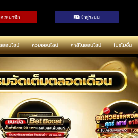
ัครสมาชิก
เข้าสู่ระบบ
ลออนไลน์
หวยออนไลน์
คาสิโนออนไลน์
โปรโมชั่น