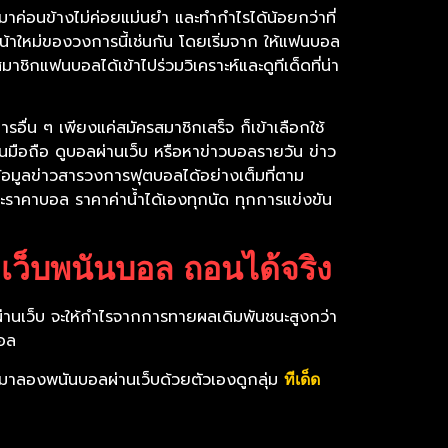
ค่อนข้างไม่ค่อยแม่นยำ และทำกำไรได้น้อยกว่าที่
หน้าใหม่ของวงการนี้เช่นกัน โดยเริ่มจาก ให้แฟนบอล
าชิกแฟนบอลได้เข้าไปร่วมวิเคราะห์และดูทีเด็ดที่น่า
อื่น ๆ เพียงแค่สมัครสมาชิกเสร็จ ก็เข้าเลือกใช้
านมือถือ ดูบอลผ่านเว็บ หรือหาข่าวบอลรายวัน ข่าว
ข้อมูลข่าวสารวงการฟุตบอลได้อย่างเต็มที่ตาม
ราคาบอล ราคาค่าน้ำได้เองทุกนัด ทุกการแข่งขัน
 เว็บพนันบอล ถอนได้จริง
่านเว็บ จะให้กำไรจากการทายผลเดิมพันชนะสูงกว่า
บอล
ยมาลองพนันบอลผ่านเว็บด้วยตัวเองดูกลุ่ม
ทีเด็ด