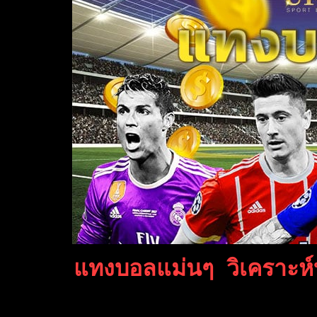
แทงบอลแม่นๆ วิเคราะห์