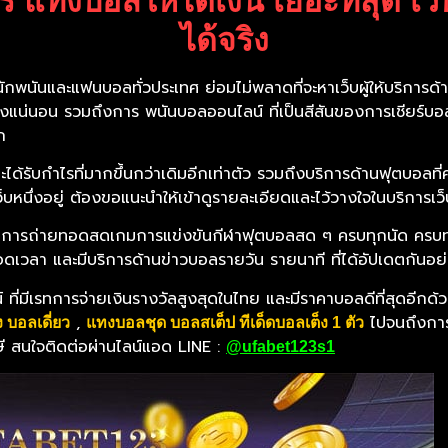
แทงบอลให้ได้เงิน เยอะที่สุด เว
ได้จริง
กพนันและแฟนบอลทั่วประเทศ ย่อมไม่พลาดที่จะหาเว็บผู้ให้บริการด้
อน รวมถึงการ พนันบอลออนไลน์ ที่เป็นสีสันของการเชียร์บอลในยุ
ก
า และได้รับกำไรที่มากขึ้นกว่าเดิมอีกเท่าตัว รวมถึงบริการด้านฟุตบอ
หนึ่งอยู่ ต้องขอแนะนำให้เข้าดูรายละเอียดและไว้วางใจในบริการเว็บ
ตั้งแต่ การถ่ายทอดสดเกมการแข่งขันกีฬาฟุตบอลสด ๆ ครบทุกนัด ค
ดเวลา และมีบริการด้านข่าวบอลรายวัน รายนาที ที่ได้อัปเดตกัน
ี่มีเรทการจ่ายเงินรางวัลสูงสุดในไทย และมีราคาบอลดีที่สุดอีกด้วย
,
ไปจนถึงกา
 บอลเดี่ยว
แทงบอลชุด บอลสเต็ป
ทีเด็ดบอลเต็ง 1 ตัว
าษี สนใจติดต่อผ่านไลน์แอด LINE :
@ufabet123s1