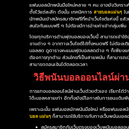
แฟนบอลนักพนันมือใหม่หลาย ๆ คน อาจยังวิเคราะห์
ตั้งไว้แต่ละลีก ดังนั้น เทคนิคการ
ใน
สายบอลแม่นๆ
นักพนันเข้าสมัครสมาชิกฟรีที่หน้าเว็บไซต์แห่งนี้ แ
สนใจกันแบบฟรี ๆ ไม่ต้องมีการจ่ายค่าเข้ากลุ่มเพิ่ม
โดยทุกบริการด้านฟุตบอลของเว็บนี้ สามารถเข้าใช้งา
งานต่าง ๆ จากทางเว็บไซต์ได้ทั้งหมดฟรี ไม่ต้องเติ
บอลสด ดูตารางคะแนนฟุตบอลสดต่าง ๆ ก็เพียงแค่สมั
ต้องการทุกด้าน ส่วนใครที่เป็นสายพนัน ก็สามาร
สามารถถอนเงินได้ตลอดเวลา
วิธีพนันบอลออนไลน์ผ่าน
การแทงบอลออนไลน์ผ่านเว็บด้วยตัวเอง เรียกได้ว่
โต๊ะบอลหลายเท่า อีกทั้งยังมีโอกาสในการชนะเดิมพั
เพราะฉะนั้น แฟนบอลนักพนันมือใหม่ หรือแฟนบอลนั
ก็สามารถใช้บริการกับทางเว็บพนันบอลออน
บอล แม่นๆ
สมัครสมาชิกกับเว็บตรงของเว็บพนันบอลออนไลน