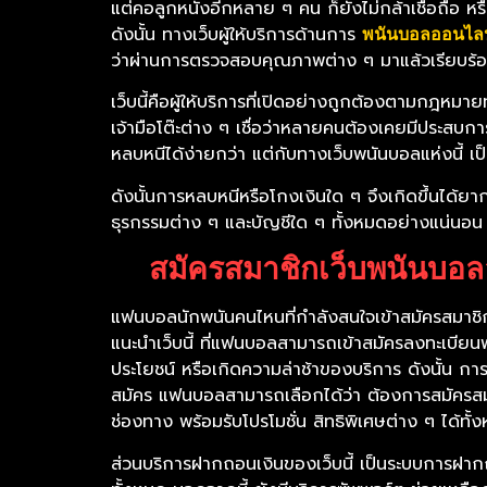
แต่คอลูกหนังอีกหลาย ๆ คน ก็ยังไม่กล้าเชื่อถือ หรือไ
ดังนั้น ทางเว็บผู้ให้บริการด้านการ
พนันบอลออนไลน
ว่าผ่านการตรวจสอบคุณภาพต่าง ๆ มาแล้วเรียบร
เว็บนี้คือผู้ให้บริการที่เปิดอย่างถูกต้องตามกฎหมายท
เจ้ามือโต๊ะต่าง ๆ เชื่อว่าหลายคนต้องเคยมีประสบการ
หลบหนีได้ง่ายกว่า แต่กับทางเว็บพนันบอลแห่งนี้ เป็
ดังนั้นการหลบหนีหรือโกงเงินใด ๆ จึงเกิดขึ้นได้ยาก
ธุรกรรมต่าง ๆ และบัญชีใด ๆ ทั้งหมดอย่างแน่นอน
สมัครสมาชิกเว็บพนันบอล
แฟนบอลนักพนันคนไหนที่กำลังสนใจเข้าสมัครสมาชิ
แนะนำเว็บนี้ ที่แฟนบอลสามารถเข้าสมัครลงทะเบียนฟร
ประโยชน์ หรือเกิดความล่าช้าของบริการ ดังนั้น กา
สมัคร แฟนบอลสามารถเลือกได้ว่า ต้องการสมัครสมา
ช่องทาง พร้อมรับโปรโมชั่น สิทธิพิเศษต่าง ๆ ได้ทั้
ส่วนบริการฝากถอนเงินของเว็บนี้ เป็นระบบการฝาก