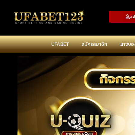
สม
UFABET
สมัครสมาชิก
แทงบอ