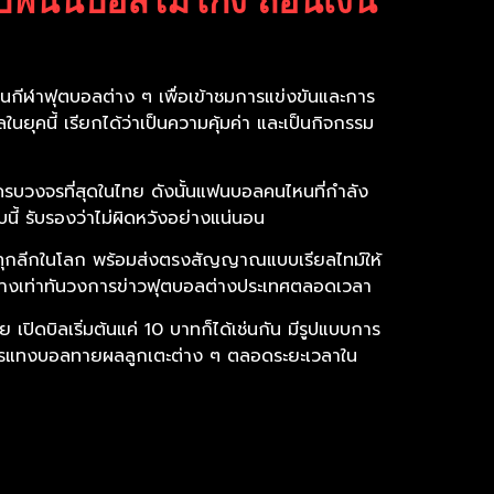
็บพนันบอลไม่โกง ถอนเงิน
านกีฬาฟุตบอลต่าง ๆ เพื่อเข้าชมการแข่งขันและการ
คนี้ เรียกได้ว่าเป็นความคุ้มค่า และเป็นกิจกรรม
ลที่ครบวงจรที่สุดในไทย ดังนั้นแฟนบอลคนไหนที่กำลัง
นี้ รับรองว่าไม่ผิดหวังอย่างแน่นอน
รบทุกลีกในโลก พร้อมส่งตรงสัญญาณแบบเรียลไทม์ให้
อย่างเท่าทันวงการข่าวฟุตบอลต่างประเทศตลอดเวลา
 เปิดบิลเริ่มต้นแค่ 10 บาทก็ได้เช่นกัน มีรูปแบบการ
รแทงบอลทายผลลูกเตะต่าง ๆ ตลอดระยะเวลาใน