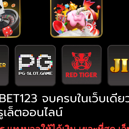
ET123 จบครบในเว็บเดีย
รูเล็ตออนไลน์