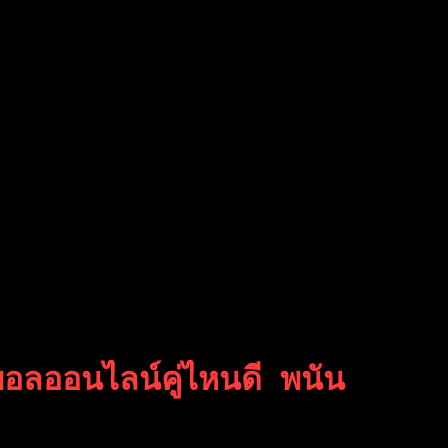
อลออนไลน์คู่ไหนดี พนัน