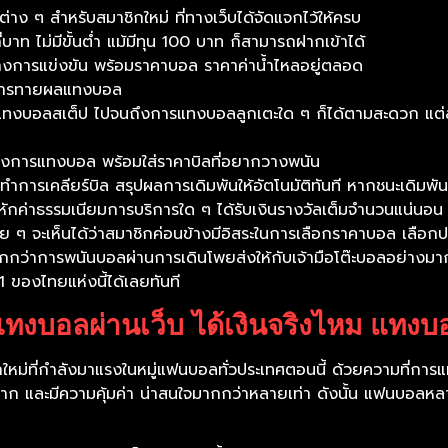
่าง ๆ สำหรับสมาชิกใหม่ ที่ทางเว็บได้จัดแจกไว้ให้ครบ
กี่บาท ไม่มีขั้นต่ำ แม้มีทุน 100 บาท ก็สามารถฝากเข้าได้
รางการแข่งขัน พร้อมราคาบอล ราคาค่าน้ำไหลอยู่ตลอด
้องการทายผลแทงบอล
แทงบอลสเต็ป ไปจนถึงการแทงบอลลูกเตะใด ๆ ก็ได้ตามสะดวก แต่สำ
ต้องการแทงบอล พร้อมใส่ราคาบิลที่อยากวางพนัน
การเคลียร์บิล สรุปผลการเดิมพันให้อัตโนมัติทันที หากชนะเดิมพัน 
ม่หักค่าธรรมเนียมการบริการใด ๆ ได้รับเงินรางวัลเต็มจำนวนแน่นอน
่าย ๆ จะเห็นได้ว่าสมาชิกค่อนข้างมีอิสระในการเลือกราคาบอล เลือกป
ากกว่าการพนันบอลผ่านการเดินโพยส่งให้กับเจ้ามือโต๊ะบอลอย่างมาก ดั
 1 ของไทยแห่งนี้ได้เลยทันที
ทงบอลผ่านเว็บ ได้เงินจริงไหม แทงบ
ใหม่ที่กำลังมาแรงในหมู่แฟนบอลทั่วประเทศตอนนี้ ด้วยความที่การแท
 และมีความคุ้มค่า น่าสนใจมากกว่าหลายเท่า ดังนั้น แฟนบอลหล