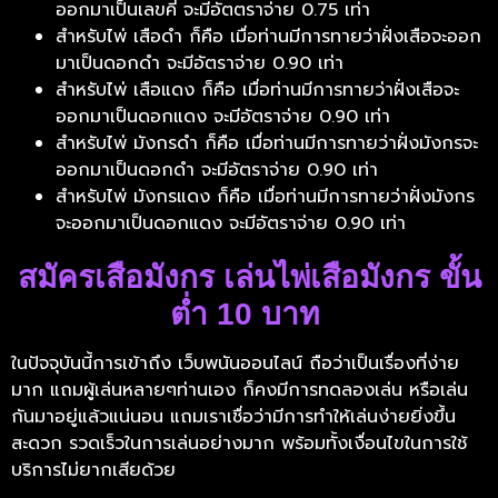
ออกมาเป็นเลขคี่ จะมีอัตตราจ่าย 0.75 เท่า
สำหรับไพ่ เสือดำ ก็คือ เมื่อท่านมีการทายว่าฝั่งเสือจะออก
มาเป็นดอกดำ จะมีอัตราจ่าย 0.90 เท่า
สำหรับไพ่ เสือแดง ก็คือ เมื่อท่านมีการทายว่าฝั่งเสือจะ
ออกมาเป็นดอกแดง จะมีอัตราจ่าย 0.90 เท่า
สำหรับไพ่ มังกรดำ ก็คือ เมื่อท่านมีการทายว่าฝั่งมังกรจะ
ออกมาเป็นดอกดำ จะมีอัตราจ่าย 0.90 เท่า
สำหรับไพ่ มังกรแดง ก็คือ เมื่อท่านมีการทายว่าฝั่งมังกร
จะออกมาเป็นดอกแดง จะมีอัตราจ่าย 0.90 เท่า
สมัครเสือมังกร เล่นไพ่เสือมังกร ขั้น
ต่ำ 10 บาท
ในปัจจุบันนี้การเข้าถึง เว็บพนันออนไลน์ ถือว่าเป็นเรื่องที่ง่าย
มาก แถมผู้เล่นหลายๆท่านเอง ก็คงมีการทดลองเล่น หรือเล่น
กันมาอยู่แล้วแน่นอน แถมเราเชื่อว่ามีการทำให้เล่นง่ายยิ่งขึ้น
สะดวก รวดเร็วในการเล่นอย่างมาก พร้อมทั้งเงื่อนไขในการใช้
บริการไม่ยากเสียด้วย