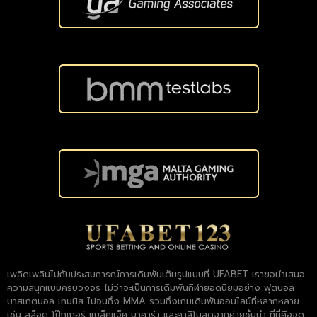
เพลิดเพลินไปกับประสบการณ์การเดิมพันเต็มรูปแบบที่ UFABET เราขอนำเสนอ
ความสนุกแบบครบวงจร ไม่ว่าจะเป็นการเดิมพันกีฬายอดนิยมอย่าง ฟุตบอล
บาสเกตบอล เทนนิส ไปจนถึง MMA รวมถึงเกมเดิมพันออนไลน์ที่หลากหลาย
เช่น สล็อต โป๊กเกอร์ แบล็คแจ็ค บาคาร่า และคาสิโนสดจากค่ายชั้นนำ ที่นี่คือจุด