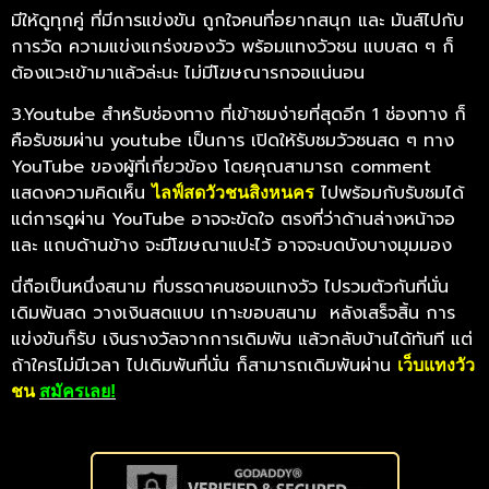
มีให้ดูทุกคู่ ที่มีการแข่งขัน ถูกใจคนที่อยากสนุก และ มันส์ไปกับ
การวัด ความแข่งแกร่งของวัว พร้อมแทงวัวชน แบบสด ๆ ก็
ต้องแวะเข้ามาแล้วล่ะนะ ไม่มีโฆษณารกจอแน่นอน
3.Youtube สำหรับช่องทาง ที่เข้าชมง่ายที่สุดอีก 1 ช่องทาง ก็
คือรับชมผ่าน youtube เป็นการ เปิดให้รับชมวัวชนสด ๆ ทาง
YouTube ของผู้ที่เกี่ยวข้อง โดยคุณสามารถ comment
แสดงความคิดเห็น
ไปพร้อมกับรับชมได้
ไลฟ์สดวัวชนสิงหนคร
แต่การดูผ่าน YouTube อาจจะขัดใจ ตรงที่ว่าด้านล่างหน้าจอ
และ แถบด้านข้าง จะมีโฆษณาแปะไว้ อาจจะบดบังบางมุมมอง
นี่ถือเป็นหนึ่งสนาม ที่บรรดาคนชอบแทงวัว ไปรวมตัวกันที่นั่น
เดิมพันสด วางเงินสดแบบ เกาะขอบสนาม หลังเสร็จสิ้น การ
แข่งขันก็รับ เงินรางวัลจากการเดิมพัน แล้วกลับบ้านได้ทันที แต่
ถ้าใครไม่มีเวลา ไปเดิมพันที่นั่น ก็สามารถเดิมพันผ่าน
เว็บแทงวัว
ชน
สมัครเลย!