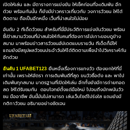
เปิดให้เล่น และ มีตารางการแข่งขัน ให้เช็คก่อนที่จะเดิมพัน อีก
ด้วย พร้อมกันนั้น ก็ยังมีข่าวคราวเกี่ยวกับ วงการวัวชน ให้ได้
ติดตาม ถือเป็นอีกหนึ่ง เว็บที่น่าสนใจไม่น้อย
อันดับ 2 ทีเด็ดวัวชน สำหรับที่นี่มีประวัติการแข่งขันวัวชน พร้อม
ชี้เป้าสนามวัวชนที่น่าสนใจให้กับคนที่ต้องการไปเกาะขอบดูข้าง
สนาม มาพร้อมข่าวสารวัวชนอัปเดตแบบรายวัน ทีเด็ดก็มีให้
แถมยังมีสรุปผลวัวชนประจำวันให้ได้ติดตามเพื่อนำไปวิเคราะห์กัน
อีกด้วย
ยืนหนึ่งเรื่องการแทงวัว ต้องยกให้ที่นี่
อันดับ 1 UFABET123
เท่านั้น เพราะให้อัตรา การเดิมพันดีที่สุด ขนวัวชื่อดัง และ พาไป
เดิมพันทุกสนาม มาตรฐานที่เปิดให้เล่น อีกทั้งยังมีการถ่ายทอด
สด ให้ได้รับชมกัน ตอบโจทย์ตั้งแต่มือใหม่ ไปจนถึงนักพนันวัว
ชน มืออาชีพ อันนี้มันไม่สามารถ เล่นเว็บไซต์โปร่งใส แถมยังมี
กติกาวัวชน อธิบายอย่างชัดเจน