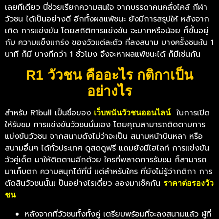
เลยทีเดียว นี่ช่วยเรียกความสนใจ จากบรรดาคนคลั่งไคล้ กีฬา
วัวชน ได้เป็นอย่างดี อีกทั้งผลแพ้ชนะ ยังมีการสรุปให้ หลังจาก
เกิด การแข่งขัน โดยสถิติการแข่งขัน จะมากหรือน้อย ก็ขึ้นอยู่
กับ ความแข็งแกร่ง ของวัวแต่ละตัว ที่ลงสนาม บางครั้งชนะใน 1
นาที ก็มี บางทีกว่า 1 ชั่วโมง จึงจะหาผลแพ้ชนะได้ ก็มีเช่นกัน
R1 วัวชน คืออะไร กติกาเป็น
อย่างไร
สำหรับ R1bull เป็นชื่อของ
ในการเปิด
เว็บพนันวัวชนออนไลน์
ให้รับชม การแข่งขันวัวชนนั่นเอง โดยคุณสามารถติดตามการ
แข่งขันวัวชน จากสนามดังไม่ว่าจะเป็น สนามหน้าบินหลา หรือ
สนามอื่นๆ ได้ทั่วประเทศ ดูสดดูฟรี แถมยังมีไฮไลท์ การแข่งขัน
วัวคู่เด็ด มาให้ติดตามอีกด้วย ใครที่พลาดการรับชม ก็สามารถ
มาเก็บตก ความสนุกได้ที่นี่ แต่สำหรับใคร ที่ยังไม่รู้ว่ากติกา การ
ตัดสินวัวชนนั้นเ ป็นอย่างไรเดี๋ยว ลองมาเช็คกัน
ราคาต่อรองวัว
ชน
หลังจากที่วัวชนทั้งทั้งคู่ เตรียมพร้อมที่จะลงสนามแล้ว ผู้ที่