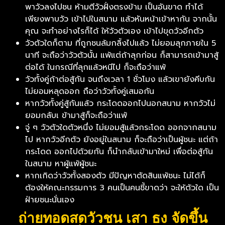
พาวัวลงไปชน ห้ามตีวัวฝั่งตรงข้าม เป็นอันขาด ทำได้
เพียงพาบวัว เข้าไปในสนาม แล้วหันหน้าเข้าหากัน จากนั้น
คุณ จะทำอย่างไรก็ได้ ให้วัวตัวเอง เข้าไปขุดวัวอีกตัว
วัวตัวใดก็ตาม ที่ถูกชนล้มกลิ้งไปแล้ว ไม่ยอมลุกภายใน 5
นาที จะถือว่าวัวตัวนั้น แพ้แต่ถ้าลุกก่อน ก็สามารถเข้ามาสู้
ต่อได้ ในกรณีที่ลุกแล้วหนีไป ก็จะถือว่าแพ้
วัวทั้งคู่ถ้าต่อสู้กัน จนถึงเวลา 1 ชั่วโมง แล้วเขายังคีบกัน
ไม่ยอมหลุดออก ถือว่าวัวทั้งคู่เสมอกัน
หากวัวทั้งคู่สู้กันแล้ว กระโดดออกไปนอกสนาม หากวัวไม่
ยอมกลับเ ข้ามาสู้ก็จะถือว่าแพ้
จู่ ๆ วัวตัวใดตัวหนึ่ง ไม่ยอมสู้แล้วกระโดด ออกจากสนาม
ไป หากวัวอีกตัว ยังอยู่ในสนาม ก็จะถือว่าเป็นผู้ชนะ แต่ถ้า
กระโดด ออกไปด้วยกัน ก็นำกลับเข้ามาใหม่ เพื่อต่อสู้กัน
ในสนาม หาผู้แพ้ผู้ชนะ
หากเกิดว่าวัวทั้งสองตัว มีปัญหาตัดสินแพ้ชนะ ไม่ได้ก็
ต้องให้คณะกรรมการ 3 คนเป็นคนชี้ขาดว่า จะให้ตัวใด เป็น
ฝ่ายชนะนั่นเอง
ถ่ายทอดสดวัวชน เสา ธง จัดขึ้น