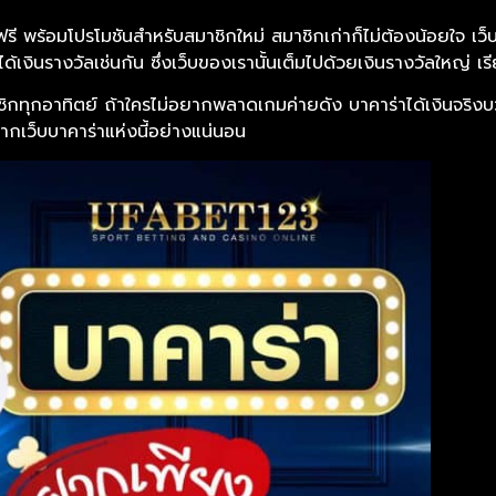
มฟรี พร้อมโปรโมชันสำหรับสมาชิกใหม่ สมาชิกเก่าก็ไม่ต้องน้อยใจ 
งินรางวัลเช่นกัน ซึ่งเว็บของเรานั้นเต็มไปด้วยเงินรางวัลใหญ่ เรีย
าชิกทุกอาทิตย์ ถ้าใครไม่อยากพลาดเกมค่ายดัง บาคาร่าได้เงินจริงบ
 จากเว็บบาคาร่าแห่งนี้อย่างแน่นอน