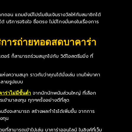
กถอน แถมยังมีโปรโมชันเงินรางวัลให้กับสมาชิกได้
ได้ บริการจริงใจ ซื่อตรง ไม่มีโกงมั่นคงในเรื่องการ
 บริการถ่ายทอดสดบาคาร่า
ตอร์ ก็สามารถร่วมสนุกไปกับ วิดีโอสตรีมมิ่ง ที่
ศแห่งความสนุก ราวกับว่าคุณได้นั่งเล่น เกมไพ่บาคา
กหลายรูปแบบ
จากนักนักพนันส่วนใหญ่ ที่เลือก
าร่าไม่มีขั้นต่ำ
เข้ามาลงทุน ทุกๆครั้งอย่างดีที่สุด
ด ท่านจึงจะสามารถ สร้างผลกำไรได้เพิ่มขึ้น จากการ
ลงทุน
ยที่สามารถเข้าไปเล่น บาคาร่าออนไลน์ ในลิงค์ที่เว็บ