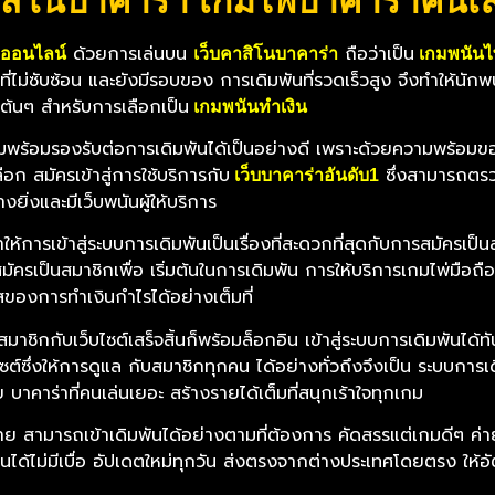
าสิโนบาคาร่า เกมไพ่บาคาร่าคนเล
ด้วยการเล่นบน
ถือว่าเป็น
่ออนไลน์
เว็บคาสิโนบาคาร่า
เกมพนันไพ
ี่ไม่ซับซ้อน และยังมีรอบของ การเดิมพันที่รวดเร็วสูง จึงทำให้นักพ
ต้นๆ สำหรับการเลือกเป็น
เกมพนันทำเงิน
เยี่ยมพร้อมรองรับต่อการเดิมพันได้เป็นอย่างดี เพราะด้วยความพร้อ
ือก สมัครเข้าสู่การใช้บริการกับ
ซึ่งสามารถตร
เว็บบาคาร่าอันดับ1
่งและมีเว็บพนันผู้ให้บริการ
ห้การเข้าสู่ระบบการเดิมพันเป็นเรื่องที่สะดวกที่สุดกับการสมัครเป็
 สมัครเป็นสมาชิกเพื่อ เริ่มต้นในการเดิมพัน การให้บริการเกมไพ่มือถ
สของการทำเงินกำไรได้อย่างเต็มที่
สมาชิกกับเว็บไซต์เสร็จสิ้นก็พร้อมล็อกอิน
เข้าสู่ระบบการเดิมพันได้ท
็บไซต์ซึ่งให้การดูแล กับสมาชิกทุกคน ได้อย่างทั่วถึงจึงเป็น ระ
 บาคาร่าที่คนเล่นเยอะ สร้างรายได้เต็มที่สนุกเร้าใจทุกเกม
าย สามารถเข้าเดิมพันได้อย่างตามที่ต้องการ คัดสรรแต่เกมดีๆ ค่ายดั
ล่นได้ไม่มีเบื่อ อัปเดตใหม่ทุกวัน ส่งตรงจากต่างประเทศโดยตรง ให้