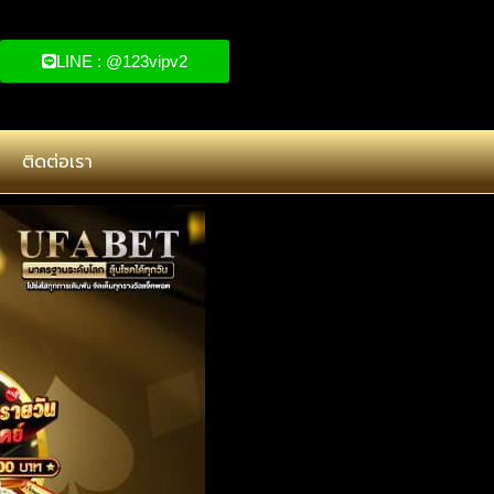
LINE : @123vipv2
ติดต่อเรา