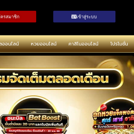
ัครสมาชิก
เข้าสู่ระบบ
ลออนไลน์
หวยออนไลน์
คาสิโนออนไลน์
โปรโมชั่น