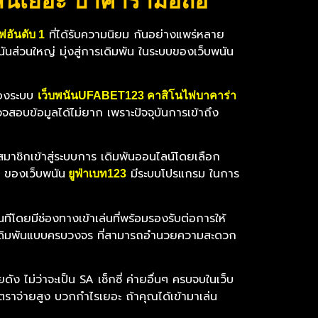
่นเยอะ บาคาร่ามือถือ
ที่ได้รับความนิยม กันอย่างแพร่หลาย
่อันดับ 1
นันส่วนใหญ่ มุ่งสู่การเดิมพัน ในระบบของเว็บพนัน
มของระบบ
เว็บพนันUFABET123 คาสิโนไพ่บาคาร่า
วจสอบ
ข้อมูลได้ไม่ยาก เพราะปัจจุบันการเข้าถึง
นสมาชิกเข้าสู่ระบบการ เดิมพันออนไลน์
โดยเลือก
ือ ของเว็บพนัน
มีระบบโปรแกรม ในการ
ยูฟ่าเบท123
ันทีโดยมีช่องทางเข้าเล่นที่พร้อมรองรับต่อการให้
บบการเดิมพันแบบครบวงจร ที่สามารถอำนวยความสะดวก
ง ไม่ว่าจะเป็น SA เซ็กซี่ ค่ายอื่นๆ ครบจบในเว็บ
อัตราจ่ายสูง บวกกำไรเยอะ ถ้าคุณได้เข้ามาเล่น