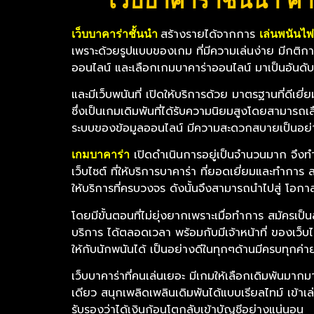
เว็บบาคาร่าชั้นนำ ค
สร้างรายได้จากการ
เว็บบาคาร่าชั้นนำ
เล่นพนันไพ
เพราะด้วยรูปแบบของเกม ที่มีความเล่นง่าย มีกติกาท
ออนไลน์ และเลือกเกมบาคาร่าออนไลน์ มาเป็นอันดับ
และมีเว็บพนันที่ เปิดให้บริการด้วย มาตรฐานที่ดี
ซึ่งเป็นเกมเดิมพันที่ได้รับความนิยมสูงโดยสามารถเล
ระบบของข้อมูลออนไลน์ มีความสะดวกสบายเป็นอย่างยิ
เปิดดำเนินการอยู่เป็นจำนวนมาก จึงทำใ
เกมบาคาร่า
เว็บไซต์ ที่ให้บริการบาคาร่า ที่ยอดเยี่ยมและทำการ
ให้บริการที่ครบวงจร ดังนั้นจึงสามารถนำไปสู่ โอกา
โดยมีขั้นตอนที่ไม่ยุ่งยาก
เพราะเมื่อทำการ สมัครเป็น
บริการ ได้ตลอดเวลา พร้อมกับมีเจ้าหน้าที่ ของเว
ให้กับนักพนันได้ เป็นอย่างดีในทุกๆด้าน
มีครบทุกค่าย
เว็บบาคาร่าที่คนเล่นเยอะ มีเกมให้เลือกเดิมพันมากม
เดียว สนุกเพลิดเพลินเดิมพันได้แบบเรียลไทม์ เข้าเ
รับรองว่าได้เงินก้อนโตกลับเข้าบัญชีอย่างแน่นอน