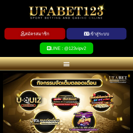
สมัครสมาชิก
เข้าสู่ระบบ
LINE : @123vipv2