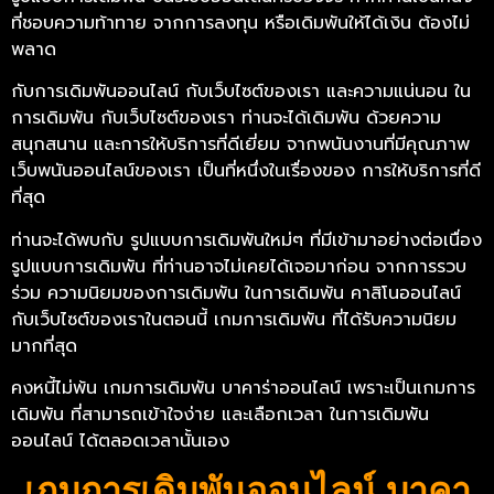
ที่ชอบความท้าทาย จากการลงทุน หรือเดิมพันให้ได้เงิน ต้องไม่
พลาด
กับการเดิมพันออนไลน์ กับเว็บไซต์ของเรา และความแน่นอน ใน
การเดิมพัน กับเว็บไซต์ของเรา ท่านจะได้เดิมพัน ด้วยความ
สนุกสนาน และการให้บริการที่ดีเยี่ยม จากพนันงานที่มีคุณภาพ
เว็บพนันออนไลน์ของเรา เป็นที่หนึ่งในเรื่องของ การให้บริการที่ดี
ที่สุด
ท่านจะได้พบกับ รูปแบบการเดิมพันใหม่ๆ ที่มีเข้ามาอย่างต่อเนื่อง
รูปแบบการเดิมพัน ที่ท่านอาจไม่เคยได้เจอมาก่อน จากการรวบ
ร่วม ความนิยมของการเดิมพัน ในการเดิมพัน คาสิโนออนไลน์
กับเว็บไซต์ของเราในตอนนี้ เกมการเดิมพัน ที่ได้รับความนิยม
มากที่สุด
คงหนี้ไม่พ้น เกมการเดิมพัน บาคาร่าออนไลน์ เพราะเป็นเกมการ
เดิมพัน ที่สามารถเข้าใจง่าย และเลือกเวลา ในการเดิมพัน
ออนไลน์ ได้ตลอดเวลานั้นเอง
เกมการเดิมพันออนไลน์ บาคา