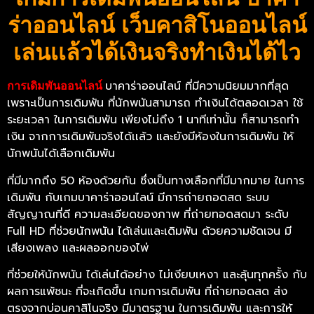
ร่าออนไลน์ เว็บคาสิโนออนไลน์
เล่นเเล้วได้เงินจริงทำเงินได้ไว
บาคาร่าออนไลน์ ที่มีความนิยมมากที่สุด
การเดิมพันออนไลน์
เพราะเป็นการเดิมพัน ที่นักพนันสามารถ ทำเงินได้ตลอดเวลา ใช้
ระยะเวลา ในการเดิมพัน เพียงไม่ถึง 1 นาทีเท่านั้น ก็สามารถทำ
เงิน จากการเดิมพันจริงได้เเล้ว และยังมีห้องในการเดิมพัน ให้
นักพนันได้เลือกเดิมพัน
ที่มีมากถึง 50 ห้องด้วยกัน ซึ่งเป็นทางเลือกที่มีมากมาย ในการ
เดิมพัน กับเกมบาคาร่าออนไลน์ มีการถ่ายถอดสด ระบบ
สัญญาณที่ดี ความละเอียดของภาพ ที่ถ่ายทอดสดมา ระดับ
Full HD ที่ช่วยนักพนัน ได้เล่นและเดิมพัน ด้วยความชัดเจน มี
เสียงเพลง และผลออกของไพ่
ที่ช่วยให้นักพนัน ได้เล่นได้อย่าง ไม่เงียบเหงา และลุ้นทุกครั้ง กับ
ผลการแพ้ชนะ ที่จะเกิดขึ้น เกมการเดิมพัน ที่ถ่ายทอดสด ส่ง
ตรงจากบ่อนคาสิโนจริง มีมาตรฐาน ในการเดิมพัน และการให้