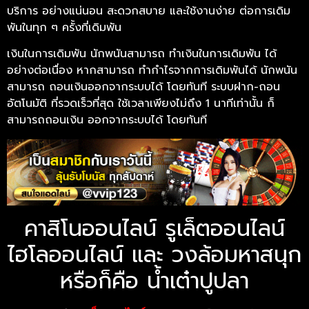
บริการ อย่างแน่นอน สะดวกสบาย และใช้งานง่าย ต่อการเดิม
พันในทุก ๆ ครั้งที่เดิมพัน
เงินในการเดิมพัน นักพนันสามารถ ทำเงินในการเดิมพัน ได้
อย่างต่อเนื่อง หากสามารถ ทำกำไรจากการเดิมพันได้ นักพนัน
สามารถ ถอนเงินออกจากระบบได้ โดยทันที ระบบฝาก-ถอน
อัตโนมัติ ที่รวดเร็วที่สุด ใช้เวลาเพียงไม่ถึง 1 นาทีเท่านั้น ก็
สามารถถอนเงิน ออกจากระบบได้ โดยทันที
คาสิโนออนไลน์ รูเล็ตออนไลน์
ไฮโลออนไลน์ และ วงล้อมหาสนุก
หรือก็คือ น้ำเต๋าปูปลา