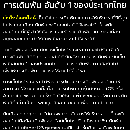
การเดิมพัน อันดับ 1 ของประเทศไทย
เป็นนำในการเดิมพัน และการให้บริการ ที่ดีที่สุด
เว็บไซต์ออนไลน์
ในประเทศ เลือกเดิมพัน พนันออนไลน์ ไว้ใจเราได้ เว็บพนัน
ออนไลน์ ที่มีผู้เข้าใช้บริการ และเข้าร่วมเดิมพัน อย่างต่อเนื่อง
อยู่ตลอดเวลา ทำให้นักพนันสามารถ ไว้ใจเราได้
ว่าเดิมพันออนไลน์ กับทางเว็บไซต์ของเรา ท่านจะได้รับ เงินใน
การเดิมพัน ที่ดีที่สุด เล่นแล้วได้เงินจริง จากการเดิมพัน กับเว็บ
พนันอันดับ 1 ของประเทศไทย สามารถเดิมพัน ผ่านมือถือได้
เพื่อให้การเดิมพัน สามารถใช้งานได้ลื่นไหล
ทางเว็บไซต์ของเรา ได้พัฒนารูปแบบ การเดิมพันออนไลน์ ให้
สามารถ ใช้งานผ่านมือถือ สมาร์ทโฟน ทุกรุ่นทั้งระบบ iOS หรือ
Android สะดวกทุกครั้ง ที่เข้าใช้งาน ผ่านระบบออนไลน์ การเดิม
พันที่ถือว่า เป็นการลงทุน ที่ออกแบบมา เพื่อความท้าทาย
นักเสี่ยงดวกทุกท่าน ไม่ควรพลาด กับการให้บริการ บนเว็บพนัน
ออนไลน์มือถือ เดิมพันออนไลน์เว็บไหนดี สมัครสมาชิกเดิมพัน
ออนไลน์ ufabet123.games เรามีโปรโมชั่นดี ๆ รอนักพนันทุก