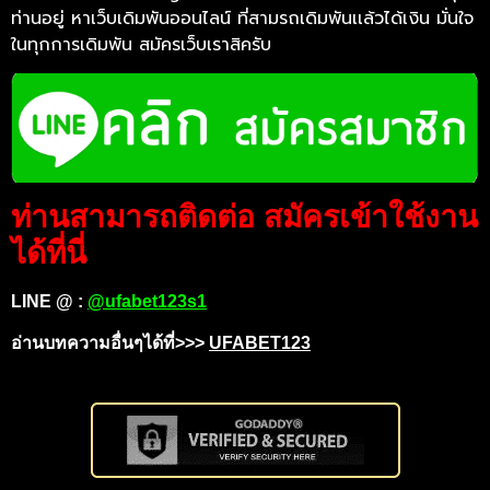
ท่านอยู่ หาเว็บเดิมพันออนไลน์ ที่สามรถเดิมพันเเล้วได้เงิน มั่นใจ
ในทุกการเดิมพัน สมัครเว็บเราสิครับ
ท่านสามารถติดต่อ สมัครเข้าใช้งาน
ได้ที่นี่
LINE @ :
@ufabet123s1
อ่านบทความอื่นๆได้ที่>>>
UFABET123