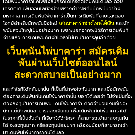
เดิมพันบาคาร่าแค่เพียงสมัครก็ได้เครดิตเดิมพันได้แล้ว ด้วย
เครดิตเดิมพันออนไลน์จะช่วยสร้างกำไรให้กับนักพนันอย่าง
มหาศาล การเดิมพันไพ่บาคาร่าเป็นการเดิมพันที่ง่ายและตอบ
โจทย์สำหรับนักพนันมือใหม่
และนัก
เล่นบาคาร่าช่วงไหนได้เงิน
พนันส่วนใหญ่เป็นอย่างมาก เพราะนอกจากจะมีวิธีการเดิมพันที่
ง่ายแล้ว การเดิมพันก็ยังใช้เวลาไม่นานในการลุ้นอีกด้วย
เว็บพนันไพ่บาคาร่า สมัครเดิม
พันผ่านเว็บไซต์ออนไลน์
สะดวกสบายเป็นอย่างมาก
และกำไรที่ได้กลับมานั้น ก็เป็นที่น่าพอใจกันมาก และเมื่อนักพนัน
ต้องการเดิมพันกับเกมไพ่บาคาร่านั้น บอกได้เลยว่า ไม่จำเป็นที่จะ
ต้องลงทุนในการเดิมพัน เกมไพ่บาคาร่า ด้วยจำนวนเงินที่เยอะ
นัก แต่นักพนันสามารถลงเงินทุน เพื่อเดิมพันกับไพ่บาคาร่าได้
ในราคาที่เป็นขั้นต่ำ ที่เรียกได้ว่าใครๆ ก็สามารถเข้ามาลงทุนกัน
ได้ จะลงทุนมาก หรือลงทุนน้อยมาก หรืองบน้อยก็สามารถเข้า
มาเดิมพันไพ่บาคาร่ากันได้แล้ว