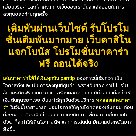
เยี่ยมจริงๆ และที่สำคัญทางเว็บของเรานั้นจะแจ้งยอดในการ
ลงทุนของท่านทุกครั้ง
เดิมพันผ่านเว็บไซต์ รับโปรโม
ชั่นเดิมพันมากมาย เว็บคาสิโน
แจกโบนัส โปรโมชั่นบาคาร่า
ฟรี ถอนได้จริง
ช่องทางนี้เรียกว่า เป็น
เล่นบาคาร่าให้ได้เงินทุกวัน pantip
โอกาสดีๆและ เป็นการลงทุนที่คุ้มค่า เพราะเว็บของเรามี โปรโม
ชั่น เครดิตฟรีมากมาย และสร้างผลตอบแทน ที่น่าสนใจที่จะทำให้
เงินต้นทุนงอกเงย ขึ้นมาได้ทุกวันด้วยบริการ
ทดลองเล่นบาคา
ในวันนี้เราสามารถ มอบโอกาสให้คุณได้ทดลองเล่นก่อน ก่อน
ร่า
ที่จะลงทุน ด้วยเงินจำนวนมาก และมีความเสี่ยง มากขึ้นตามไป
ด้วย ก็จะทำให้เกิดโอกาสดีๆ และการเล่นนั้น มีความประหยัดมาก
ยิ่งขึ้น