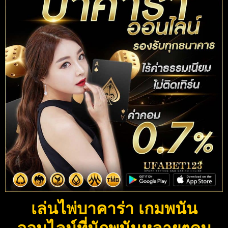
เล่นไพ่บาคาร่า เกมพนัน