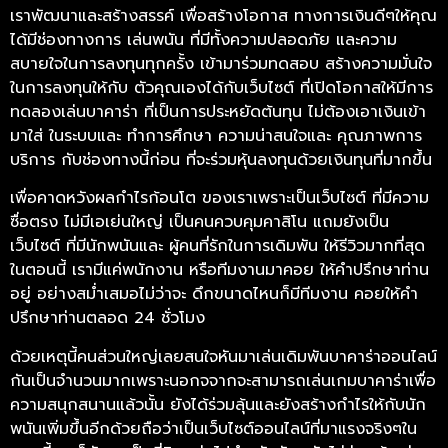
เราพัฒนาและสร้างสรรค์ เพื่อสร้างโอกาส ทางการเงินดีๆให้คุณ
ได้มีช่องทางการ เล่นพนัน ที่มีทั้งความปลอดภัย และความ
สบายใจในการลงทุนทุกครั้ง เข้ามาร่วมทดสอบ สร้างความมั่นใจ
ในการลงทุนให้กับ ตัวคุณเองได้กับเว็บไซต์ ที่เปิดโอกาสให้มีการ
ทดลองเล่นบาคาร่า ที่เป็นการประหยัดต้นทุน ไม่ต้องเอาเงินเข้า
มาใส่ ในระบบและ ทำการศึกษา ความน่าสนใจและ คุณภาพการ
บริการ กับช่องทางนี้ก่อน ที่จะร่วมหุ้นลงทุนด้วยเงินทุนที่มากขึ้น
เพื่อคาดหวังผลกำไรก้อนโต ของเราเพราะเป็นเว็บไซต์ ที่มีความ
ซื่อตรง ไม่มีเอเย่นใหญ่ เป็นคนควบคุมคาสิโน แถมยังเป็น
เว็บไซต์ ที่มีนักพนันและ ผู้คนที่รักในการเดิมพัน ให้รีวิวมากที่สุด
ในตอนนี้ เรามีแค่พนักงาน หรือทีมงานมาคอย ให้คำปรึกษาท่าน
อยู่ อย่างสม่ำเสมอไม่ว่าจะ ดึกขนาดไหนก็มีทีมงาน คอยให้คำ
ปรึกษาท่านตลอด 24 ชั่วโมง
ด้วยเหตุนี้คนส่วนใหญ่เลยสนใจหันมาเล่นเดิมพันบาคาร่าออนไลน์
กันเป็นจำนวนมากเพราะนอกจจากจะสามารถเล่นเกมบาคาร่าเพื่อ
ความสนุกสนานแล้วนั้น ยังได้ร่วมลุ้นและยังสร้างกำไรให้กับนัก
พนันเพิ่มขึ้นอีกด้วยถือว่าเป็นเว็บไซต์ออนไลน์ที่มาแรงจริงๆใน