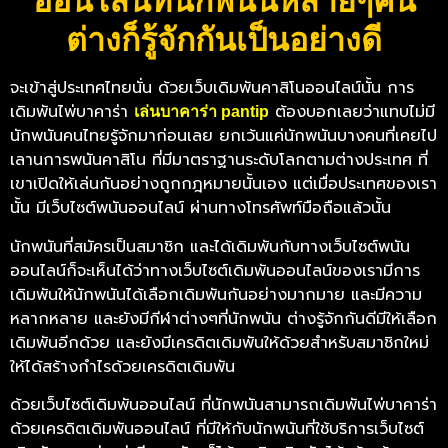
ออนไลน์ที่นักพนันหลายๆคน
ต่างก็รู้จักกันเป็นอย่างดี
จะเข้าสู่ประเทศไทยนั่น ด้วยเว็บเดิมพันคาสิโนออนไลน์นั้น การ
เดิมพันไพ่บาคาร่า
ต้องบอกเลยว่าแทบไม่มี
เล่นบาคาร่า pantip
นักพนันคนไทยรู้จักมาก่อนเลย ยกเว้นแค่นักพนันบางคนที่เคยไป
เลานการพนันคาสิโน ที่มีมาตราฐานระดับโลกตามต่างประเทศ ที่
เขาเปิดให้เล่นกันอย่างถูกกฎหมายนั้นเอง แต่เมื่อประเทศของเรา
นั้น มีเว็บไซต์พนันออนไลน์ ผ่านทางโทรศัพท์มือถือแล้วนั้น
นักพนันที่สมัครเป็นสมาชิก และได้เดิมพันกับทางเว็บไซต์พนัน
ออนไลน์ก็จะเห็นได้ว่าทางเว็บไซต์เดิมพันออนไลน์ของเรามีการ
เดิมพันให้นักพนันได้เลือกเดิมพันกันอย่างมากมาย และมีความ
หลากหลาย และยังมีกีฬาต่างๆที่นักพนัน ต่างรู้จักกันดีมีให้เลือก
เดิมพันอีกด้วย และยังมีเครดิตเดิมพันให้ด้วยสำหรับสมาชิกใหม่
ให้ได้สร้างกำไรด้วยเครดิตเดิมพัน
ด้วยเว็บไซต์เดิมพันออนไลน์ ที่นักพนันสามารถเดิมพันไพ่บาคาร่า
ด้วยเครดิตเดิมพันออนไลน์ ที่มีให้กับนักพนันที่ใช้บริการเว็บไซต์