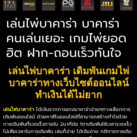
เล่นไพ่บาคาร่า บาคาร่า
คนเล่นเยอะ เกมไพ่ยอด
ฮิต ฝาก-ถอนเร็วทันใจ
เล่นไพ่บาคาร่า เดิมพันเกมไพ่
บาคาร่าทางเว็บไซต์ออนไลน์
ทำเงินได้ไม่ยาก
ได้เงินจากการแทงบาคาร่าง่ายๆทางเลือกการ
เล่นไพ่บาคาร่า
เดิมพันออนไลน์ ด้วยคาสิโนออนไลน์ที่สามารถสร้างกำไรด้วย
การเดิมพันที่รวดเร็วภายใน 2นาทีต่อ 1ตาเดิมพันใช้เวลารวดเร็ว
ไม่เสียเวลาในการเดิมพัน เล่นก็ง่าย ได้เงินง่าย กติการการเดิม