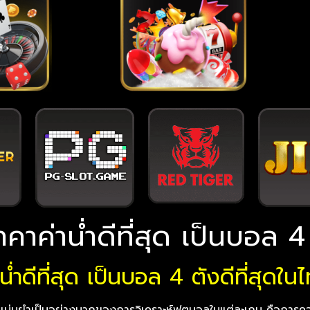
ค่าน่ำดีที่สุด เป็นบอล 4 
ดีที่สุด เป็นบอล 4 ตังดีที่สุดใน
แม่นยำเป็นอย่างมากของการวิเคราะห์ฟุตบอลในแต่ละเกม คือการค