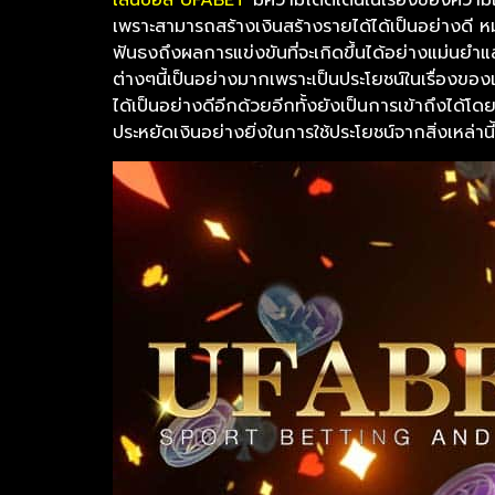
เพราะสามารถสร้างเงินสร้างรายได้ได้เป็นอย่างดี 
ฟันธงถึงผลการแข่งขันที่จะเกิดขึ้นได้อย่างแม่นยำ
ต่างๆนี้เป็นอย่างมากเพราะเป็นประโยชน์ในเรื่องขอ
ได้เป็นอย่างดีอีกด้วยอีกทั้งยังเป็นการเข้าถึงได้โ
ประหยัดเงินอย่างยิ่งในการใช้ประโยชน์จากสิ่งเหล่าน