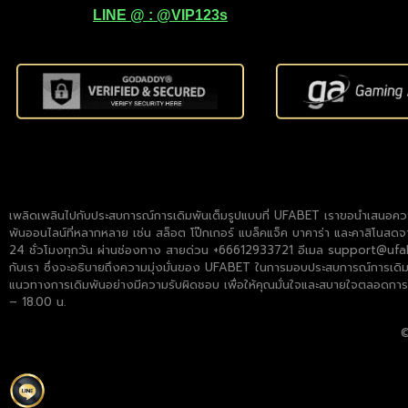
LINE @ :
@VIP123s
เพลิดเพลินไปกับประสบการณ์การเดิมพันเต็มรูปแบบที่ UFABET เราขอนำเสนอค
พันออนไลน์ที่หลากหลาย เช่น สล็อต โป๊กเกอร์ แบล็คแจ็ค บาคาร่า และคาสิโนสดจ
24 ชั่วโมงทุกวัน ผ่านช่องทาง สายด่วน +66612933721 อีเมล
support@ufa
กับเรา ซึ่งจะอธิบายถึงความมุ่งมั่นของ UFABET ในการมอบประสบการณ์การเดิมพั
แนวทางการเดิมพันอย่างมีความรับผิดชอบ เพื่อให้คุณมั่นใจและสบายใจตลอดการ
– 18.00 น.
©