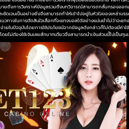
หมายถึงการวิเคราะห์ข้อมูลรวมถึงบทวิจารณ์สามารถกลั่นกรองออกมา
และชัดเจนเป็นอย่างยิ่งจึงสามารถทำให้เข้าไปอยู่ในหัวใจของเหล่าบ
งแนวทางในการตัดสินใจเลือกที่จะแทงบอลได้อย่างแม่นยำไม่ว่าจะแทง
ดยง่ายในปัจจุบันโดยการใช้ประโยชน์จากข้อมูลดังกล่าวก็ไม่ต้องมีค่
ี้โดยไม่ต้องใช้เงินเลยสักบาทเดียวจึงสามารถนำเงินส่วนนี้ไปเป็นทุน