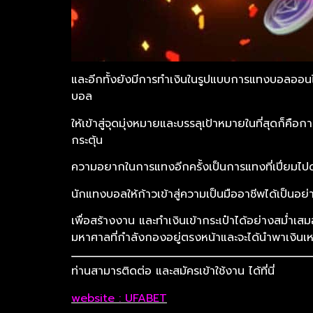
และอีกทั้งยังมีการทำเงินในรูปแบบการแทงบอลออนไล
บอล
ให้เข้าสู่จุดมุ่งหมายและบรรลุเป้าหมายในที่สุดก็ค
กระตุ้น
ความอยากในการแทงอีกครั้งเป็นการแทงที่เปี่ยมไปด
นักแทงบอลให้ก้าวเข้าสู่ความเป็นมืออาชีพได้เป็นอย่
เพื่อสร้างงาน และทำเงินเข้ากระเป๋าได้อย่างสม่ำเสม
มหาศาลที่กำลังกองอยู่ตรงหน้าและจะได้นำพาเงินเหล่า
ท่านสามารติดต่อ และสมัครเข้าใช้งาน ได้ที่นี่
website : UFABET