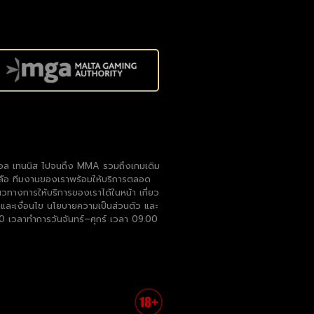
บอล เทนนิส ไปจนถึง MMA รวมถึงเกมเดิม
เหลือ ทีมงานของเราพร้อมให้บริการตลอด
ับแนวทางการให้บริการของเราได้ในหน้า เกี่ยว
ดและเงื่อนไข นโยบายความเป็นส่วนตัว และ
0 เวลาทำการวันจันทร์–ศุกร์ เวลา 09.00