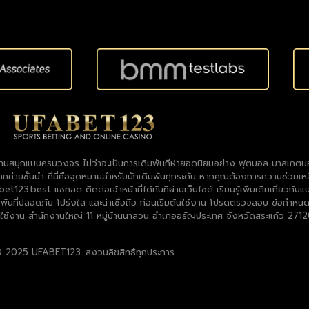
วามสนุกแบบครบวงจร ไม่ว่าจะเป็นการเดิมพันกีฬายอดนิยมอย่าง ฟุตบอล บาสเกต
ากค่ายชั้นนำ ที่นี่คือจุดหมายสำหรับนักเดิมพันทุกระดับ หากคุณต้องการความช่วย
bet123.best
แชทสด ติดต่อเจ้าหน้าที่ได้ทันทีผ่านเว็บไซต์ เรียนรู้เพิ่มเติมเกี่ยวก
นที่ปลอดภัย โปร่งใส และน่าเชื่อถือ ก่อนเริ่มต้นใช้งาน โปรดตรวจสอบ ข้อกำหน
ใช้งาน สำนักงานใหญ่ 11 หมู่บ้านนาสวน อำเภออรัญประเทศ จังหวัดสระแก้ว 2712
 2025 UFABET123. สงวนลิขสิทธิ์ทุกประการ