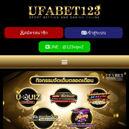
สมัครสมาชิก
เข้าสู่ระบบ
LINE : @123vipv2