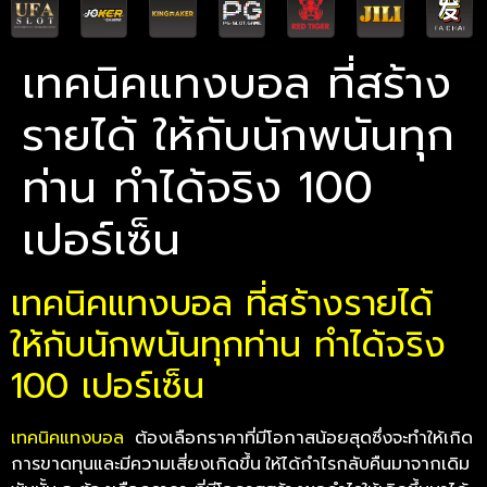
เทคนิคแทงบอล ที่สร้าง
รายได้ ให้กับนักพนันทุก
ท่าน ทำได้จริง 100
เปอร์เซ็น
เทคนิคแทงบอล ที่สร้างรายได้
ให้กับนักพนันทุกท่าน ทำได้จริง
100 เปอร์เซ็น
เทคนิคแทงบอล
ต้องเลือกราคาที่มีโอกาสน้อยสุดซึ่งจะทำให้เกิด
การขาดทุนและมีความเสี่ยงเกิดขึ้น
ให้ได้กำไรกลับคืนมาจากเดิม