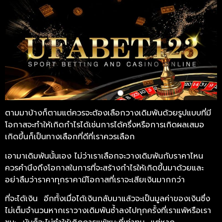
ตามมาบ้างก็ตามแต่ควรจะต้องเลือกวางเดิมพันด้วยรูปแบบที่มี
โอกาสจะทำให้เกิดกำไรได้เช่นการได้ครึ่งหรือการเกิดผลเสมอ
เกิดขึ้นก็เป็นทางเลือกที่ดีที่เราควรเลือก
เอามาเดิมพันนั้นเอง ไม่ว่าเราเลือกจะวางเดิมพันกับราคาไหน
ควรคำนึงถึงโอกาสในการที่จะสร้างกำไรให้เกิดขึ้นมาด้วยและ
อย่าลืมว่าราคาทุกราคามีโอกาสที่เราจะเสียเงินมากกว่า
ที่จะได้เงิน อีกทั้งเมื่อได้เงินกลับมาแล้วจะเป็นมูลค่าของเงินซึ่ง
ไม่เต็มจำนวนหากเราวางเดิมพันซ้ำลงไปทุกครั้งที่เราแพ้หรือเรา