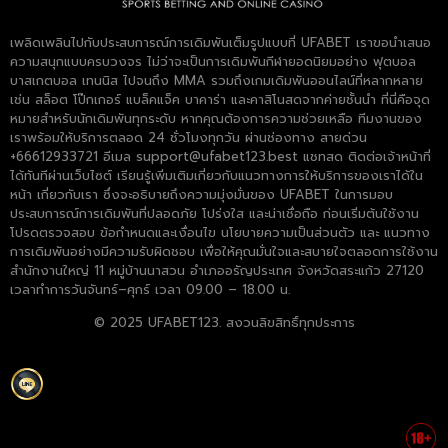
เพลิดเพลินไปกับประสบการณ์การเดิมพันเต็มรูปแบบที่ UFABET เราขอนำเสนอ
ความสนุกแบบครบวงจร ไม่ว่าจะเป็นการเดิมพันกีฬายอดนิยมอย่าง ฟุตบอล
บาสเกตบอล เทนนิส ไปจนถึง MMA รวมถึงเกมเดิมพันออนไลน์ที่หลากหลาย
เช่น สล็อต โป๊กเกอร์ แบล็คแจ็ค บาคาร่า และคาสิโนสดจากค่ายชั้นนำ ที่นี่คือจุด
หมายสำหรับนักเดิมพันทุกระดับ หากคุณต้องการความช่วยเหลือ ทีมงานของ
เราพร้อมให้บริการตลอด 24 ชั่วโมงทุกวัน ผ่านช่องทาง สายด่วน
+66612933721 อีเมล
support@ufabet123.best
แชทสด ติดต่อเจ้าหน้าที่
ได้ทันทีผ่านเว็บไซต์ เรียนรู้เพิ่มเติมเกี่ยวกับแนวทางการให้บริการของเราได้ใน
หน้า เกี่ยวกับเรา ซึ่งจะอธิบายถึงความมุ่งมั่นของ UFABET ในการมอบ
ประสบการณ์การเดิมพันที่ปลอดภัย โปร่งใส และน่าเชื่อถือ ก่อนเริ่มต้นใช้งาน
โปรดตรวจสอบ ข้อกำหนดและเงื่อนไข นโยบายความเป็นส่วนตัว และ แนวทาง
การเดิมพันอย่างมีความรับผิดชอบ เพื่อให้คุณมั่นใจและสบายใจตลอดการใช้งาน
สำนักงานใหญ่ 11 หมู่บ้านนาสวน อำเภออรัญประเทศ จังหวัดสระแก้ว 27120
เวลาทำการวันจันทร์–ศุกร์ เวลา 09.00 – 18.00 น.
© 2025 UFABET123. สงวนลิขสิทธิ์ทุกประการ