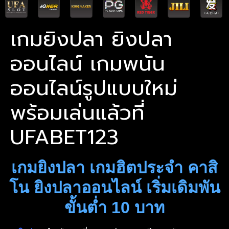
เกมยิงปลา ยิงปลา
ออนไลน์ เกมพนัน
ออนไลน์รูปแบบใหม่
พร้อมเล่นแล้วที่
UFABET123
เกมยิงปลา เกมฮิตประจำ คาสิ
โน ยิงปลาออนไลน์ เริ่มเดิมพัน
ขั้นต่ำ 10 บาท