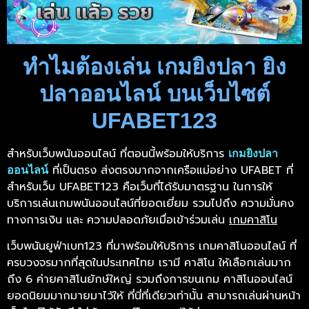
ทำไมต้องเล่น เกมยิงปลา ยิง
ปลาออนไลน์ บนเว็บไซต์
UFABET123
สำหรับเว็บพนันออนไลน์ ที่ตอนนี้พร้อมให้บริการ
เกมยิงปลา
ที่เป็นตรง ส่งตรงมากจากเครือแม่อย่าง UFABET ที่
ออนไลน์
สำหรับเว็บ UFABET123 คือเว็บที่ได้รับมาตรฐาน ในการให้
บริการเล่นเกมพนันออนไลน์ที่ยอดเยี่ยม รวมไปถึง ความมั่นคง
ทางการเงิน และ ความปลอดภัยเมื่อเข้าร่วมเล่น
เกมคาสิโน
เว็บพนันยูฟ่าเบท123 ที่มาพร้อมให้บริการ เกมคาสิโนออนไลน์ ที่
ครบวงจรมากที่สุดในประเทศไทย เรามี คาสิโน ให้เลือกเล่นมาก
ถึง 6 ค่ายคาสิโนยักษ์ใหญ่ รวมถึงการขนเกม คาสิโนออนไลน์
ยอดนิยมมากมายมาไว้ให้ ที่นี่ที่เดียวเท่านั้น สามารถเล่นผ่านหน้า