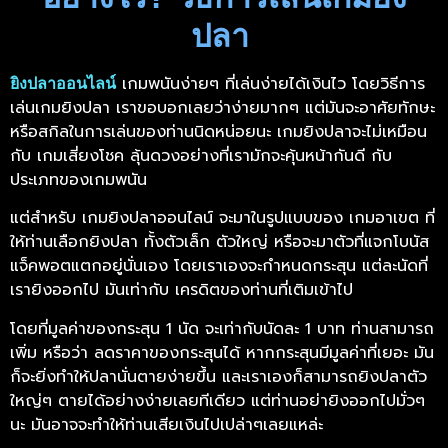
ปลา
เกมพนันง่ายๆ ที่เล่นง่ายได้เงินไว โดยวิธีการ
ยิงปลาออนไลน์
เล่นเกมยิงปลา เราขอบอกเลยว่าง่ายมากๆ แต่มันจะอาศัยทักษะ
หรือสกิลในการเล่นของท่านนิดหน่อยนะ เกมยิงปลาจะไม่เหมือน
กับ เกมเสี่ยงโชค ลุ้นดวงอย่างที่เรามักจะคุ้นหน้ากันดี กับ
ประเภทของเกมพนัน
แต่สำหรับ เกมยิงปลาออนไลน์ จะมาในรูปแบบของ เกมอาเขต ที่
ให้ท่านเลือกยิงปลา ทั้งตัวเล็ก ตัวใหญ่ หรือจะมาตัวที่แจกโบนัส
แจ็คพอตแตกอยู่นั่นเอง โดยเราเองจะกำหนดกระสุน แต่ละนัดที่
เรายิงออกไป มันเท่ากับ เครดิตของท่านที่เติมเข้าไป
โดยที่มูลค่าของกระสุน 1 นัด จะเท่ากับนัดละ 1 บาท ท่านสามารถ
เพิ่ม หรือว่า ลดราคาของกระสุนได้ หากกระสุนมีมูลค่าที่เยอะ มัน
ก็จะยิ่งทำให้ปลานั่นตายง่ายขึ้น และเราเองก็สามารถยิงปลาตัว
ใหญ่ๆ ตายได้อย่างง่ายเลยทีเดียว แต่ท่านอย่ายิงออกไปมั่วๆ
นะ มันอาจจะทำให้ท่านเสียเงินไปเปล่าๆเลยแหล่ะ