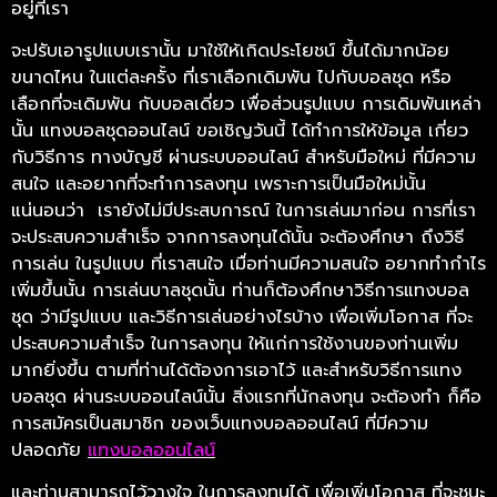
อยู่ที่เรา
จะปรับเอารูปแบบเรานั้น มาใช้ให้เกิดประโยชน์ ขึ้นได้มากน้อย
ขนาดไหน ในแต่ละครั้ง ที่เราเลือกเดิมพัน ไปกับบอลชุด หรือ
เลือกที่จะเดิมพัน กับบอลเดี่ยว เพื่อส่วนรูปแบบ การเดิมพันเหล่า
นั้น แทงบอลชุดออนไลน์ ขอเชิญวันนี้ ได้ทำการให้ข้อมูล เกี่ยว
กับวิธีการ ทางบัญชี ผ่านระบบออนไลน์ สำหรับมือใหม่ ที่มีความ
สนใจ และอยากที่จะทำการลงทุน เพราะการเป็นมือใหม่นั้น
แน่นอนว่า เรายังไม่มีประสบการณ์ ในการเล่นมาก่อน การที่เรา
จะประสบความสำเร็จ จากการลงทุนได้นั้น จะต้องศึกษา ถึงวิธี
การเล่น ในรูปแบบ ที่เราสนใจ เมื่อท่านมีความสนใจ อยากทำกำไร
เพิ่มขึ้นนั้น การเล่นบาลชุดนั้น ท่านก็ต้องศึกษาวิธีการแทงบอล
ชุด ว่ามีรูปแบบ และวิธีการเล่นอย่างไรบ้าง เพื่อเพิ่มโอกาส ที่จะ
ประสบความสำเร็จ ในการลงทุน ให้แก่การใช้งานของท่านเพิ่ม
มากยิ่งขึ้น ตามที่ท่านได้ต้องการเอาไว้ และสำหรับวิธีการแทง
บอลชุด ผ่านระบบออนไลน์นั้น สิ่งแรกที่นักลงทุน จะต้องทำ ก็คือ
การสมัครเป็นสมาชิก ของเว็บแทงบอลออนไลน์ ที่มีความ
ปลอดภัย
แทงบอลออนไลน์
และท่านสามารถไว้วางใจ ในการลงทุนได้ เพื่อเพิ่มโอกาส ที่จะชนะ