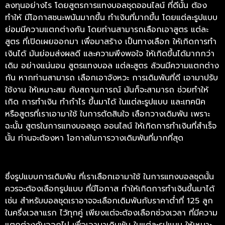
ลงทุนอย่างไร โดยสูตรการแทงบอลชุดออนไลน์ ที่ดีนั้น ต้อง
ทำให้ มีโอกาสชนะพนันมากขึ้น ทำเงินที่มากขึ้น โดยแต่ละรูปแบบ
ย่อมมีความแตกต่างกัน โดยท่านสามารถเลือกเอาสูตร แต่ละ
สูตร ที่เปิดเผยออกมา เพื่อมาสร้าง เป็นทางเลือก ให้เกิดการทำ
เงินได้ มันย่อมส่งผลดี และความพึงพอใจ ให้เกิดขึ้นได้มากกว่า
เดิม อย่างแน่นอน สูตรแทงบอล แต่ละสูตร ล้วนมีความแตกต่าง
กัน หากท่านสามารถ เลือกเอาจังหวะ การเดิมพันที่ดี เอามาปรับ
ใช้งาน ให้เหมาะสม กับสถานการณ์ มันก็จะสามารถ ช่วยทำให้
เกิด การทำเงิน ทำกำไร ขึ้นมาได้ ในแต่ละรูปแบบ และเทคนิค
หรือสูตรที่เราเอามาใช้ ในการตัดสินใจ เลือกวางเดิมพัน เพราะ
ฉะนั้น สูตรในการแทงบอลชุด ออนไลน์ ให้เกิดการทำเงินที่สำเร็จ
นั้น ท่านจะต้องหา โอกาสในการวางเดิมพันที่มากที่สุด
ซึ่งรูปแบบการเดิมพัน ที่เราเลือกเอามาใช้ ในการแทงบอลชุดนั้น
ควรจะต้องเลือกรูปแบบ ที่มีโอกาส ทำให้เกิดการทำเงินขึ้นมาได้
เช่น สำหรับบอลชุดเราอาจจะเลือกเดิมพันกับราคาต่ำที่ 125 ลูก
ในครึ่งเวลาแรก ไว้ทุกคู่ เพียงแต่จะต้องเลือกช่วงเวลา ที่มีความ
แตกต่างกันออกไป เพื่อเอามาเดิมพัน ในแต่ละรูปแบบ ให้เหมาะ