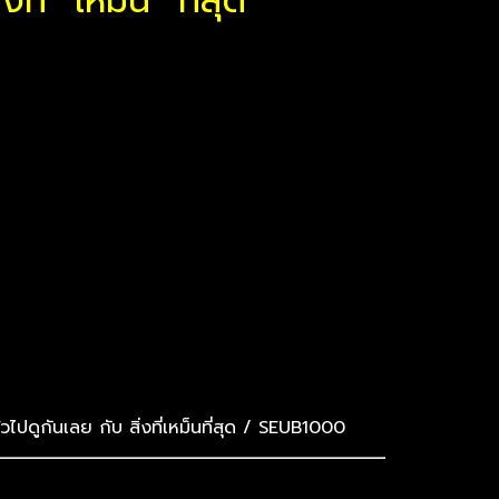
่ “เหม็น” ที่สุด
วไปดูกันเลย กับ สิ่งที่เหม็นที่สุด / SEUB1000