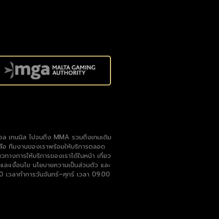
บอล เทนนิส ไปจนถึง MMA รวมถึงเกมเดิม
เหลือ ทีมงานของเราพร้อมให้บริการตลอด
ับแนวทางการให้บริการของเราได้ในหน้า เกี่ยว
ดและเงื่อนไข นโยบายความเป็นส่วนตัว และ
0 เวลาทำการวันจันทร์–ศุกร์ เวลา 09.00