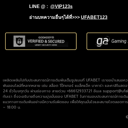
LINE @ :
@VIP123s
อ่านบทความอื่นๆได้ที่>>>
UFABET123
เพลิดเพลินไปกับประสบการณ์การเดิมพันเต็มรูปแบบที่ UFABET เราขอนำเสนอค
พันออนไลน์ที่หลากหลาย เช่น สล็อต โป๊กเกอร์ แบล็คแจ็ค บาคาร่า และคาสิโนสดจ
24 ชั่วโมงทุกวัน ผ่านช่องทาง สายด่วน +66612933721 อีเมล
support@ufa
กับเรา ซึ่งจะอธิบายถึงความมุ่งมั่นของ UFABET ในการมอบประสบการณ์การเดิมพั
แนวทางการเดิมพันอย่างมีความรับผิดชอบ เพื่อให้คุณมั่นใจและสบายใจตลอดการ
– 18.00 น.
©