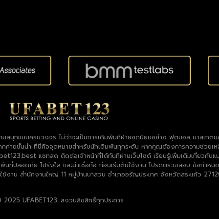
วามสนุกแบบครบวงจร ไม่ว่าจะเป็นการเดิมพันกีฬายอดนิยมอย่าง ฟุตบอล บาสเกต
ากค่ายชั้นนำ ที่นี่คือจุดหมายสำหรับนักเดิมพันทุกระดับ หากคุณต้องการความช่วย
bet123.best
แชทสด ติดต่อเจ้าหน้าที่ได้ทันทีผ่านเว็บไซต์ เรียนรู้เพิ่มเติมเกี่ยวก
นที่ปลอดภัย โปร่งใส และน่าเชื่อถือ ก่อนเริ่มต้นใช้งาน โปรดตรวจสอบ ข้อกำหน
ใช้งาน สำนักงานใหญ่ 11 หมู่บ้านนาสวน อำเภออรัญประเทศ จังหวัดสระแก้ว 2712
 2025 UFABET123. สงวนลิขสิทธิ์ทุกประการ