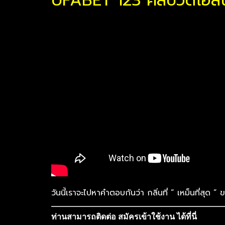
UFABET 123 คลิบวิดีโอสน
วันนี้เราจะไปหาคำตอบกันว่า กลิ่นที่ ” เหม็นที่สุด
ท่านสามารถติดต่อ สมัครเข้าใช้งาน ได้ที่นี่