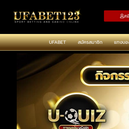
สม
UFABET
สมัครสมาชิก
แทงบอ