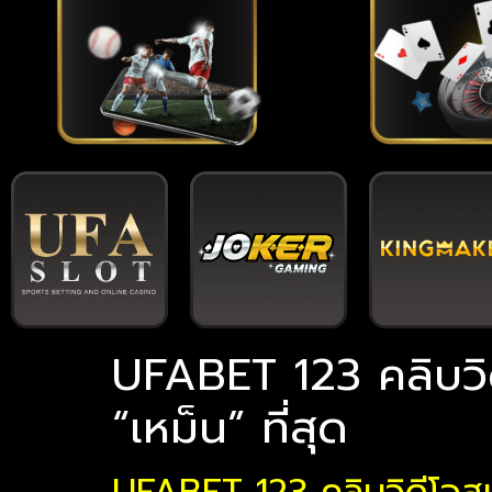
UFABET 123 คลิบวิ
“เหม็น” ที่สุด