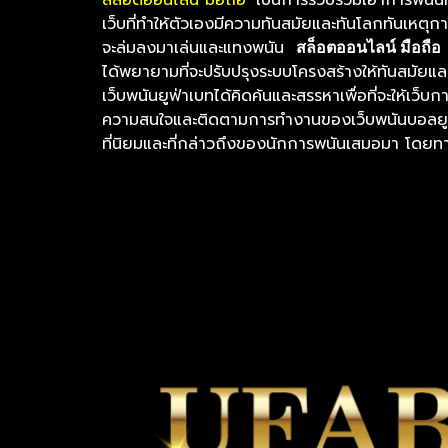
เว็บที่ทำให้ตัวเองมีความทันสมัยและทันโลกทันเหตุ
จะล่มลงมาเล่นและแทงพนัน
ม
สล็อตออนไลน์ มือถือ
ได้พยายามที่จะปรับปรุงระบบโครงสร้างให้ทันสมัยและพ
เว็บพนันยูฟ่าเบทได้คิดค้นและสรรหาเพื่อที่จะให้เว็
ความสนใจและติดตามการทำงานของเว็บพนันบอลยูฟ่าเ
ที่นิยมและที่กล่าวถึงของนักการพนันเสมอมา โดย