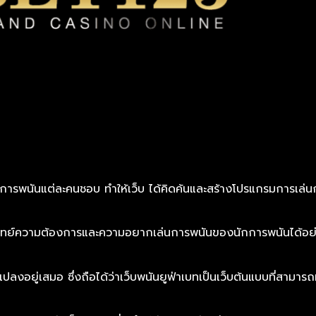
ักการพนันแต่ละคนชอบ ทำให้เว็บ ได้คิดค้นและสร้างโปรแกรมการเล
อบโจทย์ความต้องการและความอยากเล่นการพนันของนักการพนันได้อย่าง
่ยนแปลงอยู่เสมอ ซึ่งถือได้ว่าเว็บพนันยูฟ่าเบทเป็นเว็บต้นแบบที่สาม