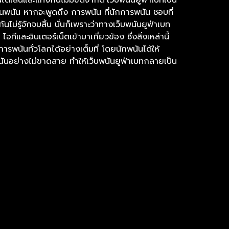
่นพนัน หากจะพูดถึง การพนัน ที่นักการพนัน ชอบที่
นไม่รู้จักจบสิ้น นั่นก็เพราะว่าทางเว็บพนันยูฟ่าเบท
และอินเตอร์เน็ตเข้ามาเกี่ยวข้อง ซึ่งสิ่งเหล่านี้
ารพนันทั่วโลกได้อย่างเต็มที่ โดยนักพนันได้ให้
ันอย่างไม่ขาดสาย ทำให้เว็บพนันยูฟ่าเบทกลายเป็น