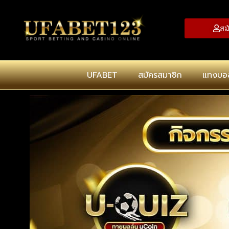
สม
UFABET
สมัครสมาชิก
แทงบอ