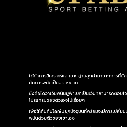
ได้ทำการวิเคราะห์และเจาะ ฐานลูกค้ามาจากการที่น
นักการพนันเป็นอย่างมาก
ซึ่งถือได้ว่าเว็บพนันยูฟ่าเบทเป็นเว็บที่สามารถต
โปรแกรมของตัวเองไปเรื่อยๆ
เพื่อให้ทันกับโลกในยุคปัจจุบันที่พร้อมจะมีการเปลี
พนันด้วยตัวของเขาเอง