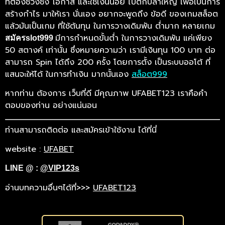
ที่ต้องช่วงชิง โอกาส และใช้เงินน้อย ไปตกปลาใหญ่ เพื่อเป็นการ
สร้างกำไร มาให้เรา นั่นเอง อยากจะพูดถึง ข้อดี ของเกมสล็อต
แล้วมันเป็นเกม ที่ใช้ต้นทุน ในการวางเดิมพัน ต่ำมาก หลายเกม
มีการกำหนดขั้นต่ำ ในการวางเดิมพัน แค่เพียง
สมัครslot999
50 สตางค์ เท่านั้น ซึ่งหมายความว่า เรามีเงินทุน 100 บาท ต่อ
สามารถ Spin ได้ถึง 200 ครั้ง โดยการตั้ง เป็นระบบออโต้ ที่
แสนจะให้ได้ ในการทำเงิน มากนั้นเอง
สล็อต999
หากท่าน ต้องการ เว็บที่ดี มีคุณภาพ UFABET123 เราคือคำ
ตอบของท่าน อย่างแน่นอน
ท่านสามารถติดต่อ และสมัครเข้าใช้งาน ได้ที่นี่
website :
UFABET
LINE @ :
@VIP123s
อ่านบทความอื่นๆได้ที่>>>
UFABET123