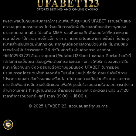
เพลิดเพลินไปกับประสบการณ์การเดิมพันเต็มรูปแบบที่ UFABET เราขอนำเสนอ
ความสนุกแบบครบวงจร ไม่ว่าจะเป็นการเดิมพันกีฬายอดนิยมอย่าง ฟุตบอล
บาสเกตบอล เทนนิส ไปจนถึง MMA รวมถึงเกมเดิมพันออนไลน์ที่หลากหลาย
เช่น สล็อต โป๊กเกอร์ แบล็คแจ็ค บาคาร่า และคาสิโนสดจากค่ายชั้นนำ ที่นี่คือจุด
หมายสำหรับนักเดิมพันทุกระดับ หากคุณต้องการความช่วยเหลือ ทีมงานของ
เราพร้อมให้บริการตลอด 24 ชั่วโมงทุกวัน ผ่านช่องทาง สายด่วน
+66612933721 อีเมล
support@ufabet123.best
แชทสด ติดต่อเจ้าหน้าที่
ได้ทันทีผ่านเว็บไซต์ เรียนรู้เพิ่มเติมเกี่ยวกับแนวทางการให้บริการของเราได้ใน
หน้า เกี่ยวกับเรา ซึ่งจะอธิบายถึงความมุ่งมั่นของ UFABET ในการมอบ
ประสบการณ์การเดิมพันที่ปลอดภัย โปร่งใส และน่าเชื่อถือ ก่อนเริ่มต้นใช้งาน
โปรดตรวจสอบ ข้อกำหนดและเงื่อนไข นโยบายความเป็นส่วนตัว และ แนวทาง
การเดิมพันอย่างมีความรับผิดชอบ เพื่อให้คุณมั่นใจและสบายใจตลอดการใช้งาน
สำนักงานใหญ่ 11 หมู่บ้านนาสวน อำเภออรัญประเทศ จังหวัดสระแก้ว 27120
เวลาทำการวันจันทร์–ศุกร์ เวลา 09.00 – 18.00 น.
© 2025 UFABET123. สงวนลิขสิทธิ์ทุกประการ