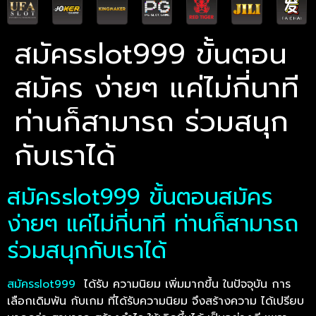
สมัครslot999 ขั้นตอน
สมัคร ง่ายๆ แค่ไม่กี่นาที
ท่านก็สามารถ ร่วมสนุก
กับเราได้
สมัครslot999 ขั้นตอนสมัคร
ง่ายๆ แค่ไม่กี่นาที ท่านก็สามารถ
ร่วมสนุกกับเราได้
สมัครslot999
ได้รับ ความนิยม เพิ่มมากขึ้น ในปัจจุบัน การ
เลือกเดิมพัน กับเกม ที่ได้รับความนิยม จึงสร้างความ ได้เปรียบ