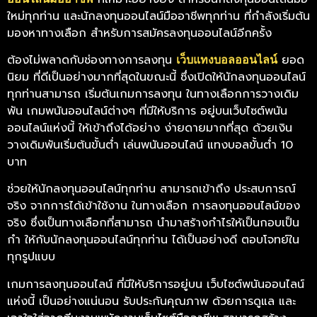
ใหม่ทุกท่าน และนักลงทุนออนไลน์มืออาชีพทุกท่าน ที่กำลังเริ่มต้น
มองหาทางเลือก สำหรับการสมัครลงทุนออนไลน์อีกครั้ง
ต้องไม่พลาดกับช่องทางการลงทุน
ยอด
เว็บแทงบอลออนไลน์
นิยม ที่ดีเป็นอย่างมากที่สุดในขณะนี้ ซึ่งเปิดให้นักลงทุนออนไลน์
ทุกท่านสามารถ เริ่มต้นเกมการลงทุน ในทางเลือกการวางเดิม
พัน เกมพนันออนไลน์ต่างๆ ที่มีให้บริการ อยู่บนเว็บไซต์พนัน
ออนไลน์แห่งนี้ ให้เข้าถึงได้อย่าง ง่ายดายมากที่สุด ด้วยเงิน
วางเดิมพันเริ่มต้นขั้นต่ำ เล่นพนันออนไลน์ แทงบอลขั้นต่ำ 10
บาท
ช่วยให้นักลงทุนออนไลน์ทุกท่าน สามารถเข้าถึง ประสบการณ์
จริง จากการได้เข้าใช้งาน ในทางเลือก การลงทุนออนไลน์ของ
จริง ซึ่งเป็นทางเลือกที่สามารถ นำมาสร้างกำไรให้เป็นกอบเป็น
กำ ให้กับนักลงทุนออนไลน์ทุกท่าน ได้เป็นอย่างดี ตอบโจทย์ใน
ทุกรูปแบบ
เกมการลงทุนออนไลน์ ที่มีให้บริการอยู่บน เว็บไซต์พนันออนไลน์
แห่งนี้ เป็นอย่างแน่นอน รับประกันคุณภาพ ด้วยการดูแล และ