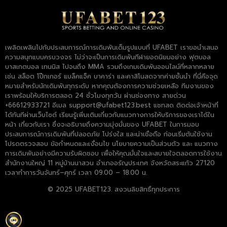
เพลิดเพลินไปกับประสบการณ์การเดิมพันเต็มรูปแบบที่ UFABET เราขอนำเสนอ
ความสนุกแบบครบวงจร ไม่ว่าจะเป็นการเดิมพันกีฬายอดนิยมอย่าง ฟุตบอล
บาสเกตบอล เทนนิส ไปจนถึง MMA รวมถึงเกมเดิมพันออนไลน์ที่หลากหลาย
เช่น สล็อต โป๊กเกอร์ แบล็คแจ็ค บาคาร่า และคาสิโนสดจากค่ายชั้นนำ ที่นี่คือจุด
หมายสำหรับนักเดิมพันทุกระดับ หากคุณต้องการความช่วยเหลือ ทีมงานของ
เราพร้อมให้บริการตลอด 24 ชั่วโมงทุกวัน ผ่านช่องทาง สายด่วน
+66612933721 อีเมล
support@ufabet123.best
แชทสด ติดต่อเจ้าหน้าที่
ได้ทันทีผ่านเว็บไซต์ เรียนรู้เพิ่มเติมเกี่ยวกับแนวทางการให้บริการของเราได้ใน
หน้า เกี่ยวกับเรา ซึ่งจะอธิบายถึงความมุ่งมั่นของ UFABET ในการมอบ
ประสบการณ์การเดิมพันที่ปลอดภัย โปร่งใส และน่าเชื่อถือ ก่อนเริ่มต้นใช้งาน
โปรดตรวจสอบ ข้อกำหนดและเงื่อนไข นโยบายความเป็นส่วนตัว และ แนวทาง
การเดิมพันอย่างมีความรับผิดชอบ เพื่อให้คุณมั่นใจและสบายใจตลอดการใช้งาน
สำนักงานใหญ่ 11 หมู่บ้านนาสวน อำเภออรัญประเทศ จังหวัดสระแก้ว 27120
เวลาทำการวันจันทร์–ศุกร์ เวลา 09.00 – 18.00 น.
© 2025 UFABET123. สงวนลิขสิทธิ์ทุกประการ