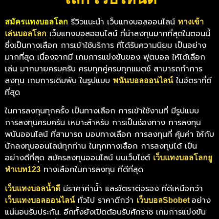
รีวิวแนะนำ เว็บแทงบอลออนไลน์
สมัครแทงบอลโลก
ทางเข้า
เว็บแทงบอลออนไลน์ ที่น่าลงทุนมากที่สุดในตอนนี้
เล่นบอลโลก
ซึ่งเป็นทางเลือก การเข้าใช้บริการ ที่ได้รับความนิยม เป็นอย่าง
มากที่สุด เนื่องจากมี เกมการแข่งขันของ ฟุตบอล ให้ได้เลือก
เล่น มากมายครบครับ ครบทุกคู่ครบทุกแมตช์ สามารถทำการ
ลงทุน เกมการเดิมพัน ในรูปแบบ
ในอัตราที่ดี
พนันบอลออนไลน์
ที่สุด
ในการลงทุนทุกครั้ง เป็นทางเลือก การเข้าใช้งานที่ มีรูปแบบ
การลงทุนครบครัน เหมาะสำหรับ การเป็นช่องทาง การลงทุน
พนันออนไลน์ ที่สามารถ มอบทางเลือก การลงทุนที่ คุ้มค่า ให้กับ
นักลงทุนออนไลน์ทุกท่าน ในทุกทางเลือก การลงทุนได้ เป็น
อย่างดีที่สุด สมัครลงทุนออนไลน์ บนเว็บไซต์
เว็บแทงบอลโลกยู
ทางเลือกในการลงทุน ที่ดีที่สุด
ฟ่าเบท123
มีราคาค่าน้ำ และอัตราต่อรอง ที่ดีเหนือกว่า
เว็บแทงบอลน้ำดี
ทั่วไป ราคาดีกว่า
อย่าง
เว็บแทงบอลออนไลน์
เว็บบอลSbobet
แน่นอนรับประกัน. อีกทั้งยังเปิดต้อนรับศักราช เกมการแข่งขัน