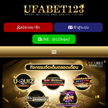
สมัครสมาชิก
เข้าสู่ระบบ
LINE : @123vipv2