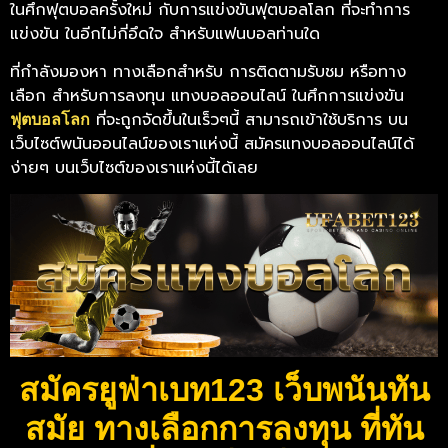
ในศึกฟุตบอลครั้งใหม่ กับการแข่งขันฟุตบอลโลก ที่จะทำการ
แข่งขัน ในอีกไม่กี่อึดใจ สำหรับแฟนบอลท่านใด
ที่กำลังมองหา ทางเลือกสำหรับ การติดตามรับชม หรือทาง
เลือก สำหรับการลงทุน แทงบอลออนไลน์ ในศึกการแข่งขัน
ที่จะถูกจัดขึ้นในเร็วๆนี้ สามารถเข้าใช้บริการ บน
ฟุตบอลโลก
เว็บไซต์พนันออนไลน์ของเราแห่งนี้ สมัครแทงบอลออนไลน์ได้
ง่ายๆ บนเว็บไซต์ของเราแห่งนี้ได้เลย
สมัครยูฟ่าเบท123 เว็บพนันทัน
สมัย ทางเลือกการลงทุน ที่ทัน