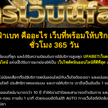
ฟ่าเบท คืออะไร เว็บที่พร้อมให้บร
ชั่วโมง 365 วัน
์แบบที่สุด และได้รับความนิยมในการใช้บริการสูงสุด
UFABETเว็บตรง
แห่งนี้ได้รับการยกย่องให้เป็น
แ
ไลน์
เว็บไซต์พนันออนไลน์ที่ดีที่สุด
่น้อยเลือกที่จะใช้บริการพนันออนไลน์กับเว็บไซต์ของเรา และแน่นอ
็บไซต์ ประสิทธิภาพของระบบ และการให้บริการ เราจึงเป็นอันดับ 1
ออนไลน์มามากกว่า 10 ปี ทำให้เราเข้าใจและสามารถดำเนินการ แล
ก-ถอน ภายใน 1 นาที ด้วยระบบอัตโนมัติ AUTO ทางเว็บไซต์เปิดรับเ
ปลา