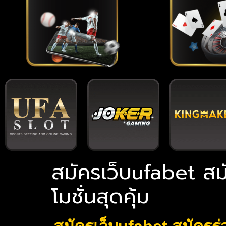
สมัครเว็บufabet ส
โมชั่นสุดคุ้ม