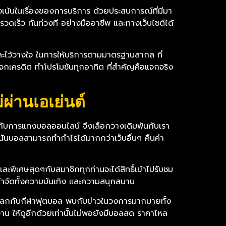
 มุ่งเน้นในเรื่องของการบริการ ด้วยประสบการณ์ที่มีมา
วดเร็ว ทันท่วงที อย่างมืออาชีพ
และทางเว็บไซต์ได้
ละไว้วางใจ ในการให้บริการตามมาตรฐานสากล ที่
กเครดิต ทำโปรโมชันทุกอาทิต ที่สำคัญคือแจกจริง
่ผ่านเอเย่นต์
่ยวกับการแทงบอลออนไลน์ จึงเลือกวางเดิมพันกับเรา
ักพนันบอลสามารถทำกำไรได้มากกว่าเว็บอื่นๆ คืนค่า
และพิเศษสุดๆกับสมาชิกทุกท่านจะได้สิทธิ์เข้าไปรับชม
ำจัดทั้งความบันเทิง และความสนุกสนาน
ั้งโลกกับกีฬาฟุตบอล พบกับข่าวในวงการมากมายทั้ง
ื่อวาน ให้ดูอีกด้วยเท่านั้นไม่พอยังมีบอลสด ราคาไหล