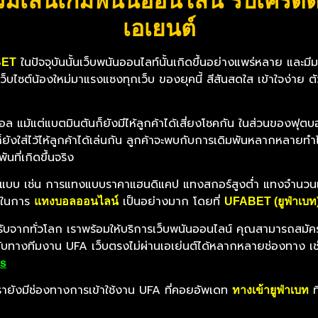
่วมเล่นเกมพนันออนไลน์ รับเครดิต
เอเยนต์
ในปัจจุบันนั้นเว็บพนันออนไลท์นั้นเกิดขึ้นอย่างแพร่หลาย และมีมา
BET
อ เว็บไซต์น้องใหม่มาแรงแซงทุกเว็บ ของยุคนี้ สีสันสดใส เข้าใจง่
ล แม้แต่แบตมินตันก็ยังมีไห้ลูกค้าได้เสี่ยงโชคกัน ในส่วนของฟุ
ังใส่ไว้ไห้ลูกค้าได้เล่นกัน ลูกค้าจะพบกับการเดิมพันหลากหลายทำไ
นที่เกิดขึ้นจริง
บบ เช่น การแทงแบบราคาแฮนดิแคป แทงสกอร์สูงต่ำ แทงจำนวนแ
ยบในการ
เป็นอย่างมาก โดยที่
แทงบอลออนไลน์
UFABET (ยูฟ่าเบท
รับจากทั่วโลก เราพร้อมให้บริการเว็บพนันออนไลน์ คุณสามารถสมัครยู
 กับทางทีมงาน UFA เว็บตรงไม่ผ่านเอเย่นต์ได้หลากหลายช่องทาง 
s
ายังมีช่องทางการเข้าใช้งาน UFA ที่คอยอัพเดท
ท
ทางเข้ายูฟ่าเบท