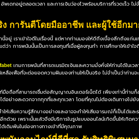
อัพเดทอยู่ตลอดเวลา และการเงินว่องไวพร้อมบริการที่รวดเร็ว ไม่จ
ริง การันตีโดยมืออาชีพ และผู้ใช้อีกมา
ู่ เราเข้าใจดีในเรื่องนี้ แต่หากท่านมองให้ดีถึงเบื้องลึกถึงแก่นเท
ต่ว่า การพนันนั้นเป็นการลงทุนที่เมื่อผู้ลงทุนทำ การศึกษาให้เข้
เกมการพนันที่สารถเนรมิตเงินและความมั่งคั่งให้ท่านได้ในเวลาเ
fabet
ด้เหลือเฟือที่จะต่อยอดความฝันของท่านให้เป็นจริง ไม่จำเป็นว่าท่าน
มือถือที่สามารถเชื่มต่อสัญญาณอินเตอร์เน็ตได้ เพียงเท่านี้ท่านก็สา
ร ได้อย่างสะดวกจากทุกที่และทุกเวลา
โดยที่คุณไม่ต้องเดินทางไปยั
ำให้เสียความรู้สึกบางอย่างและอาจจะทำให้เสียอารมณ์ก็เป็นได้แล
ุนอีกด้วย เพราะนั้นแล้วจึงมีบริการในรูปแบบออนไลน์เกิดขึ้นให้เกิ
ะได้เดิมพันในช่องทางทางเข้าที่มีคุณภาพ