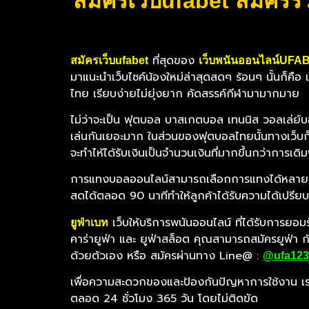
สมัครเว็บufabet สมัครร
ที่สุดของ
สมัครเว็บufabet
เว็บพนันออนไลน์UFA
มาแนะนำเว็บไซค์น้องใหม่ล่าสุดสดๆ ร้อนๆ นั้นก็คื
ไทย เรียบง่ายไม่ยุ่งยาก คัดสรรค์กีฬามามากมาย
ไม่ว่าจะเป็น ฟุตบอล บาสเกตบอล เทนนิส วอลเล่ย์บอ
เล่นกันเยอะมาก ในส่วนของฟุตบอลไทยนั้นทางเว็บก็ย
จะทำไห้ได้รับเงินเป็นจำนวนเงินที่มากขึ้นกว่าการเดิมพั
การแทงบอลออนไลน์สามารถเลือกการแทงได้หลายแ
สดได้ตลอด 90 นาทีทำให้ลูกค้าได้รับความได้เปรี
เว็บให้บริการพนันออนไลน์ ที่ได้รับการยอม
ยูฟ่าเบท
คาร่ายูฟ่า และ ยูฟ่าสล็อต คุณสามารถสมัครยูฟ่า
ด้วยตัวเอง หรือ สมัครผ่านทาง Line@ :
@ufa123
เพื่อความสะดวกของและป้องกันปัญหาการใช้งาน เร
ตลอด 24 ชั่วโมง 365 วัน โดยไม่ติดขัด