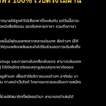
ฟรี 100% เว็บตรงไม่ผ่าน
กมายไห้ลูกค้าได้เลือกหาที่จะเล่นกัน แต่วันนี้เราจะ
าย ตัวหนังสือชัดเจน รองรับหลายภาษา รวมถึงภาษา
ตบอลนั้นมีฟุตบอลๆหลากหลายประเทศ ลีคต่างๆ มีไห้
ห้คุณเพลิดเพลินและยังได้รับส่วนลดการเดิมพันซึ่ง
ตะมุม และการแทงใบเหลืองใบแดง สามาถเล่นบอล
ได้เปิดอัตราต่อรองทุกรูปแบบทุกราคาต่อรอง
)
ฟ่าเบท เพื่อเข้าใช้บริการระบบต่างๆ อาทิเช่น บา
เช่น ทางหน้าเว็บไซต์ โดยกรอกรายละเอียดการสมัคร
ี่ช่วยให้สมาชิกที่สมัครเข้ามา สามารถเข้าเล่นได้