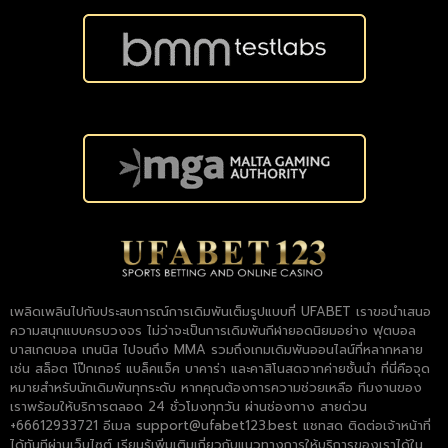
เพลิดเพลินไปกับประสบการณ์การเดิมพันเต็มรูปแบบที่ UFABET เราขอนำเสนอ
ความสนุกแบบครบวงจร ไม่ว่าจะเป็นการเดิมพันกีฬายอดนิยมอย่าง ฟุตบอล
บาสเกตบอล เทนนิส ไปจนถึง MMA รวมถึงเกมเดิมพันออนไลน์ที่หลากหลาย
เช่น สล็อต โป๊กเกอร์ แบล็คแจ็ค บาคาร่า และคาสิโนสดจากค่ายชั้นนำ ที่นี่คือจุด
หมายสำหรับนักเดิมพันทุกระดับ หากคุณต้องการความช่วยเหลือ ทีมงานของ
เราพร้อมให้บริการตลอด 24 ชั่วโมงทุกวัน ผ่านช่องทาง สายด่วน
+66612933721 อีเมล
support@ufabet123.best
แชทสด ติดต่อเจ้าหน้าที่
ได้ทันทีผ่านเว็บไซต์ เรียนรู้เพิ่มเติมเกี่ยวกับแนวทางการให้บริการของเราได้ใน