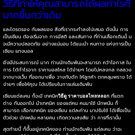
วิธีที่ทำให้คุณสามารถได้ผลกำไรที่
มากขึ้นกว่าเดิม
และไตรตรอง กับผลของ สิ่งที่เรากระทำลงไปเสมอ ดังนั้น การ
เป็นเซียน ต้องเริ่มจาก การมีสติ และเส้นทาง ที่ท่านเลือกเดินนั้ น
จะมีความปลอดภัย อย่างแน่นอน ได้แนะนำ หนทาง แห่งการเป็น
เซียน แทงบอล
ยิ่งมีประสบการณ์ มาก ท่านนักเดิมพันจะสามารถ คว้าโอกาส ใน
การ ได้กำไรจาก ราคาบอลไหล ได้ง่ายๆ โดยไม่หลงกล กลลวง
จากบางเว็บ ที่ออกมาเพื่อ วางกับดัก ให้ลูกค้า ตกหลุมพราง ได้
ง่ายๆ เพื่อให้คุณ ได้เปรียบในการเล่นเดิมพัน
เซียนแต่ละคน ก็จะมี เทคนิค
ที่แตก
วิธีดู ราคาบอลไหลหลอก
ต่าง กันออกไป นำเทคนิค ของแต่คน คนมาใช้ นักพนัน ก็
สามารถ เลือกเทคนิค ของเซียน แต่ละท่าน มาปรับใช้ ได้เพื่อเป็น
ตัวช่วย นักพนัน หลายคน เกิดความสงสัย ว่า การที่เรานั้น
สุดท้ายนี้ ก็ขึั้นอยู่เทคนิคของ ท่านนักเดิมพัน แต่ละคน ว่าจะ