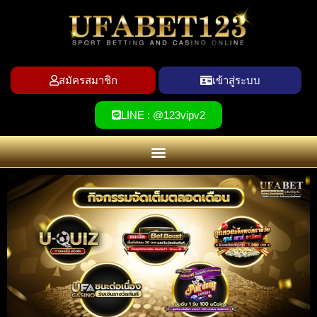
สมัครสมาชิก
เข้าสู่ระบบ
LINE : @123vipv2