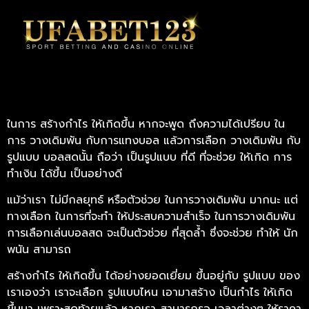
ในการ สร้างกำไร ให้เกิดขึ้น หากจะพูด ถึงความได้เปรียบ ใน
การ วางเดิมพัน กับการแทงบอล แล้วการเลือก วางเดิมพัน กับ
รูปแบบ บอลสดนั้น ถือว่า เป็นรูปแบบ ที่ดี ที่จะช่วย ให้เกิด การ
ทำเงิน ได้ขึ้น เป็นอย่างดี
แม้ว่าเรา ไม่มีกลยุทธ์ หรือตัวช่วย ในการวางเดิมพัน มากนะ แต่
ทางเลือก ในการที่จะทำ ให้ประสบความสำเร็จ ในการวางเดิมพัน
การเลือกเล่นบอลสด จะเป็นตัวช่วย ที่สุดล้ำ ซึ่งจะช่วย ทำให้ นัก
พนัน สามารถ
สร้างกำไร ให้เกิดขึ้น ได้อย่างยอดเยี่ยม ขึ้นอยู่กับ รูปแบบ ของ
เราเองว่า เราจะเลือก รูปแบบไหน เอามาสร้าง เป็นกำไร ให้เกิด