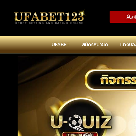
สม
UFABET
สมัครสมาชิก
แทงบอ