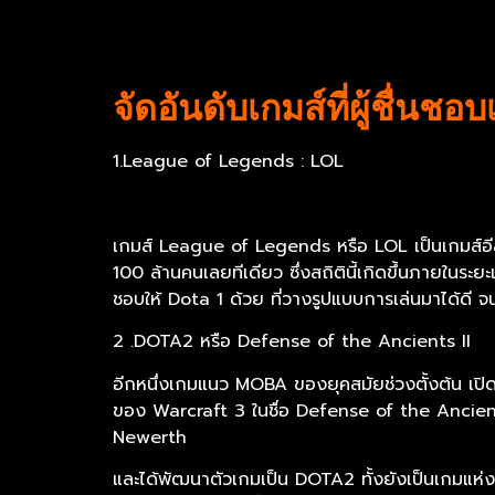
จัดอันดับเกมส์ที่ผู้ชื่นช
1.League of Legends : LOL
เกมส์ League of Legends หรือ LOL เป็นเกมส์อีสปอ
100 ล้านคนเลยทีเดียว ซึ่งสถิตินี้เกิดขึ้นภายในระ
ชอบให้ Dota 1 ด้วย ที่วางรูปแบบการเล่นมาได้ดี จ
2 .DOTA2 หรือ Defense of the Ancients II
อีกหนึ่งเกมแนว MOBA ของยุคสมัยช่วงตั้งต้น เป
ของ Warcraft 3 ในชื่อ Defense of the Ancien
Newerth
และได้พัฒนาตัวเกมเป็น DOTA2 ทั้งยังเป็นเกมแห่งย