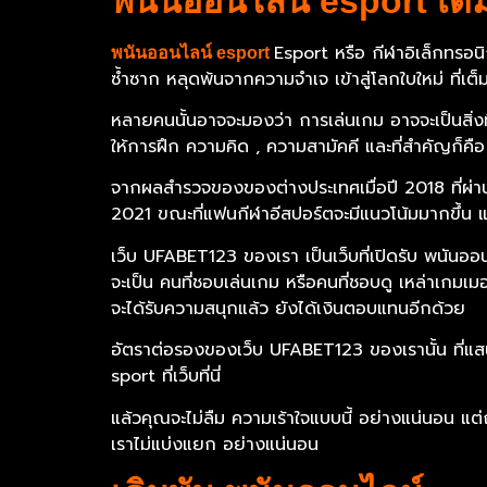
พนันออนไลน์ esport เดิมพ
Esport หรือ กีฬาอิเล็กทรอนิ
พนันออนไลน์ esport
ซ้ำซาก หลุดพ้นจากความจำเจ เข้าสู่โลกใบใหม่ ที่เต
หลายคนนั้นอาจจะมองว่า การเล่นเกม อาจจะเป็นสิ่งที่ไ
ให้การฝึก ความคิด , ความสามัคคี และที่สำคัญก็คือ 
จากผลสำรวจของของต่างประเทศเมื่อปี 2018 ที่ผ่านม
2021 ขณะที่แฟนกีฬาอีสปอร์ตจะมีแนวโน้มมากขึ้น แ
เว็บ UFABET123 ของเรา เป็นเว็บที่เปิดรับ พนันออ
จะเป็น คนที่ชอบเล่นเกม หรือคนที่ชอบดู เหล่าเกมเม
จะได้รับความสนุกแล้ว ยังได้เงินตอบแทนอีกด้วย
อัตราต่อรองของเว็บ UFABET123 ของเรานั้น ที่แสนจะ
sport ที่เว็บที่นี่
แล้วคุณจะไม่ลืม ความเร้าใจแบบนี้ อย่างแน่นอน แต่ถ
เราไม่แบ่งแยก อย่างแน่นอน