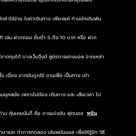
ค่าใช้จ่าย ในค่าเดินทาง เพียงแค่ ท่านนักเดิมพัน
ด อาทิ เช่น ฝากถอน ขั้นต่ำ 5 ถึง 10 บาท หรือ ฝาก
ห้ขาดทุนได้ บางเว็บจึงมี สูตรการแทงบอล จากเหล่า
่ง เนื่อง จากมันถูกใช้ งานเพื่อ เป็นทาง เข้า
ไปตามยุคสมัย เพราะไม่ต้อง เดินทาง และ เสียเวลา ไป
ๆท่าน คุ้นเคยนั่นก็ คือ การแข่งขัน ฟุตบอล
พนัน
ารศึกษาและ ทำการทดลอง
เล่นพนันบอล
เพื่อให้รู้จัก วิธี