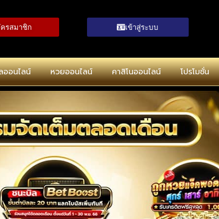
ัครสมาชิก
เข้าสู่ระบบ
ลออนไลน์
หวยออนไลน์
คาสิโนออนไลน์
โปรโมชั่น