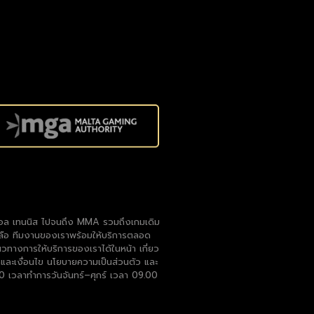
บอล เทนนิส ไปจนถึง MMA รวมถึงเกมเดิม
เหลือ ทีมงานของเราพร้อมให้บริการตลอด
ับแนวทางการให้บริการของเราได้ในหน้า เกี่ยว
ดและเงื่อนไข นโยบายความเป็นส่วนตัว และ
0 เวลาทำการวันจันทร์–ศุกร์ เวลา 09.00