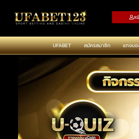
สม
UFABET
สมัครสมาชิก
แทงบอ