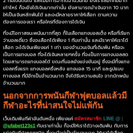
2 ทีมเป็นต้นไป และไม่มีการจำกัดจำนวนทีม ยิ่งเราเลือกทีมมาก
เท่าไหร่ ก็จะยิ่งได้เงินมากเท่านั้น ยังสามารถมำเงินจาก 10 บาท
ให้เป็นเงินหลักพันได้ และจะมีหลายราคาให้เลือก ตามความ
ต้องการของเรา หรือใครที่ต้องการได้เงิน
ที่จะมีโอกาสชนะพนันมากที่สุด ก็ในเลือกแทงบอลเต็ง หรือที่เรียก
ว่าบอลเดี่ยว ซึ่งจะเลือกได้เพียง 1 ทีมเท่านั้น และมีราคาให้เราได้
เลือก จะได้เงินเพียงแค่ 1 เท่า ของจำนวนเงินที่เดิมพัน หรือจะ
เป็นการแทงบอล ที่จะได้เงินหลายๆครั้ง ที่จะเป็นการแทงบอลสด
โดยสามารถแทงบอลได้ ขณะที่บอลยังแข่งขันอยู่ ซึ่งจะมีทั้งแทง
บอลครึ่งแรก แทงบอลครึ่งหลัง แทงบอล 15 นาที และรูปแบบ
ทางบอล ที่มีอีกเป็นจำนวนมาก จึงได้รับความสนใจ จากนักพนัน
จำนวนมาก
นอกจากการพนันกีฬาฟุตบอลแล้วมี
กีฬาอะไรที่น่าสนใจไม่แพ้กัน
เว็บเดิมพันกีฬาอันดับหนึ่ง เพียงแค่
สมัครสมาชิก
LINE @
:
กับเราเท่านั้น ก็จะมีให้เราได้วางเดิมพัน กับการ
@ufabet123s1