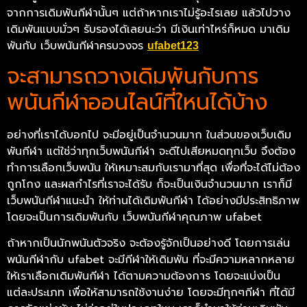
จากการเดิมพันกีฬานั้นๆ แต่ถ้าหากเราไม่รู้อะไรเลย แล้วไปวาง
เดิมพันแบบมั่วๆ รับรองได้เลยนะว่า มีเงินเท่าไหร่ก็หมด มาเดิม
พันกับ เว็บพนันกีฬาครบวงจร
ufabet123
จะสามารถวางเดิมพันกับการ
พนันกีฬาออนไลน์ที่ใหนได้บ้าง
อย่างที่เราได้บอกไป จะมีอยู่เป็นจำนวนมาก ในส่วนของเว็บเดิม
พันกีฬา แต่ใช่ว่าทุกเว็บพนันกีฬา จะดีไปเสียหมดทุกเว็บ จึงต้อง
ทำการเลือกเว็บพนัน ให้เหมาะสมกับเรามาที่สุด เพื่อที่จะได้ไม่ต้อง
ถูกโกง และผลกำไรที่เราจะได้รับ ก็จะเป็นเงินจำนวนมาก เราก็มี
เว็บพนันกีฬาแนะนำ ให้ท่านได้เดิมพันกีฬา ได้อย่างมีประสิทธิภาพ
โดยจะเป็นการเดิมพันกับ เว็บพนันกีฬาคุณภาพ ufabet
ถ้าหากเป็นนักพนันตัวจริง จะต้องรู้จักเป็นอย่างดี โดยการเล่น
พนันกีฬากับ ufabet จะมีกีฬาให้เดิมพัน ที่จะมีความหลากหลาย
ให้เราเลือกเดิมพันกีฬา ได้ตามความต้องการ โดยจะแบ่งเป็น
แต่ละประเภท เพื่อให้สามารถใช้งานง่าย โดยจะมีทุกๆกีฬา ที่ได้มี