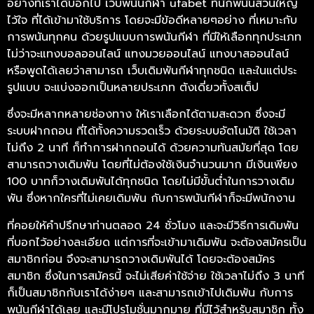
อย่างที่เราได้บอกไป เว็บพนันกีฬา ufabet ที่นักพนันส่วนใหญ่
ไว้ใจ ที่ได้เข้ามาใช้บริการ โดยจะมีข้อดีหลายๆอย่าง ที่เหมาะกับ
การพนันทุกคน ด้วยรูปแบบการพนันกีฬา ที่มีให้เลือกทุกประเภท
ไม่ว่าจะแทงบอลออนไลน์ แทงมวยออนไลน์ แทงบาสออนไลน์
หรือพูดได้เลยว่าสามารถ เว็บเดิมพันกีฬาทุกชนิด และในแต่ประ
รูปแบบ จะแบ่งออกเป็นหลายประเภท ตังเดี่ยวทั้งสเต็ป
ซึ่งจะมีหลากหลายช่องทาง ให้เราเลือกได้ตามสะดวก ซึ่งจะมี
ระบบฝากถอน ที่ได้ทั้งความรวดเร็ว ด้วยระบบอัตโนมัติ ใช้เวลา
ไม่ถึง 2 นาที ก็ทำการฝากถอนได้ ด้วยความทันสมัยที่สุด โดย
สามารถวางเดิมพัน โดยที่ไม่ต้องใช้เงินจำนวนมาก มีเงินเพียง
100 บาทก็วางเดิมพันได้ทุกชนิด โดยไม่มีขั้นต่ำในการวางเดิม
พัน ซึ่งหากใครที่ไม่เคยเดิมพัน กับการพนันกีฬาก็จะมีพนักงาน
ที่คอยให้คำปรึกษาท่านตลอด 24 ชั่วโมง และจะมีวิธีการเดิมพัน
ที่บอกไว้อย่างละเอียด แต่การที่จะเข้ามาเดิมพัน จะต้องสมัครเป็น
สมาชิกก่อน จึงจะสามารถวางเดิมพันได้ โดยจะต้องสมัคร
สมาชิก ซึ่งในการสมัครนี้ จะไม่เสียค่าใช้จ่าย ใช้เวลาไม่ถึง 3 นาที
ก็เป็นสมาชิกกับเราได้ง่ายๆ และสามารถเข้าไปเดิมพัน กับการ
พนันกีฬาได้เลย และมีโปรโมชั่นมากมาย ที่มีไว้สำหรับสมาชิก ทั้ง