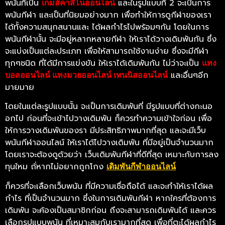
พนันที่เป็น
และในรูปแบบที่ 2 จะเป็นการ
เกมส์คาสิโนออนไลน์
พนันกีฬา และเป็นที่นิยมอย่างมาก เพื่อทำให้การดูกีฬาของเรา
ได้ทั้งความสนุกสนานและ ได้ผลกำไรไปพร้อมๆกัน โดยในการ
พนันกีฬานั้น จะมีอยู่หลากหลายกีฬา ให้เราได้วางเดิมพันกัน ซึ่ง
จะแบ่งเป็นแต่ละประเภท เพื่อให้สามารถใช้งานง่าย ซึ่งจะมีกีฬา
ทุกๆชนิด ที่ได้มีการแข่งขัน ให้เราได้เดิมพันกัน ไม่ว่าจะเป็น
แทง
และอื่นๆอีก
บอลออนไลน์ แทงมวยออนไลน์ เทนนิสออนไลน์
มายมาย
โดยในแต่ละรูปแบบนั้น จะเป็นการเดิมพันที่ มีรูปแบบที่ต่างกะนอ
อกไป ก่อนที่จะเข้าไปวางเดิมพัน ก็ควรทำความเข้าใจก่อน เพื่อ
ให้การวางเดิมพันของรา มีประสิทธิภาพมากที่สุด และจะมีเว็บ
พนันกีฬาออนไลน์ ให้เราได้ไปวางเดิมพัน ที่มีอยู่เป็นจำนวนมาก
โดยเราจะต้องดูด้วยว่า เว็บเดิมพันกีฬาที่ดีที่สุด เหมาะกับการลง
ทุนใหม ถ้่หากไม่อยากถูกโกง
เดิมพันกีฬาออนไลน์
ก็ควรที่จะเลือกเว็บพนัน ที่มีความเชื่อถือได้ และจะทำให้เราได้ผล
กำไร ที่เป็นจำนวนมาก ซึ่งในการเดิมพันกีฬา หากใครที่ต้องการ
เดิมพัน จะค้องเป็นสมาชิกก่อน ถึงจะสามารถเดิมพันได้ และควร
เลือกรูปแบบพนัน ที่เหมาะสมกับเรามากที่สุด เพื่อที่ตะได้ผลกำไร