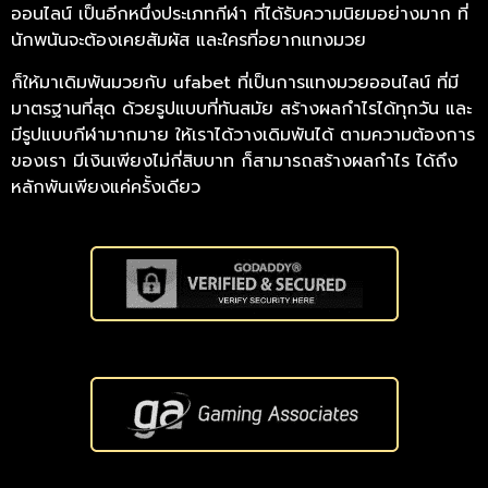
ออนไลน์ เป็นอีกหนึ่งประเภทกีฬา ที่ได้รับความนิยมอย่างมาก ที่
นักพนันจะต้องเคยสัมผัส และใครที่อยากแทงมวย
ก็ให้มาเดิมพันมวยกับ ufabet ที่เป็นการแทงมวยออนไลน์ ที่มี
มาตรฐานที่สุด ด้วยรูปแบบที่ทันสมัย สร้างผลกำไรได้ทุกวัน และ
มีรูปแบบกีฬามากมาย ให้เราได้วางเดิมพันได้ ตามความต้องการ
ของเรา มีเงินเพียงไม่กี่สิบบาท ก็สามารถสร้างผลกำไร ได้ถึง
หลักพันเพียงแค่ครั้งเดียว