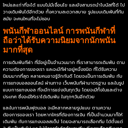
ใหม่และเก่าที่จะได้ แบบไม่มีเงื่อนไข และยังสามรถนำโบนัสที่ได้ ไป
วางเดิมพันได้อีกด้วย ทั้งความสะดวกสบาย รูปแบบเดิมพันที่ทัน
สมัย จะคนใหนที่จะไม่ชอบ
พนันกีฬาออนไลน์ การพนันกีฬาที่
ถือว่าได้รับความนิยมจากนักพนัน
มากที่สุด
การเดิมพันกีฬา ที่มีอยู่เป็นจำนวนมาก ที่เราสามารถเดิมพัน ตาม
ความต้องการของเรา และจะมีกีฬาอยู่หนึ่งชนิด ที่ได้รับความ
นิยมมากที่สุด หลายคนอาจรู้จักกันดี โดยจะเป็นการเดิมพัน กับ
การแทงบอลออนไลน์ ผ่านทาง เว็บพนันกีฬามาตรฐาน และในรูป
แบบการแทงบอล ที่จะมีการแข่งขันทุกวัน โดยจะมีทั้งในและต่าง
ประเทศ ซึ่งจะมีให้เราได้เดิมพัน ในทุกๆวันอีกด้วย
และในการพนันฟุตบอล จะมีหลากหลายรูปแบบ ตามความ
ต้องการของเรา โดยหากใครที่ต้องการเงิน ที่เป็นจำนวนมาก็ให้
เดิมพัน กับการแทงบอลสเต็ป โดยจะสามารถเลือกทีม ได้ตั้งแต่