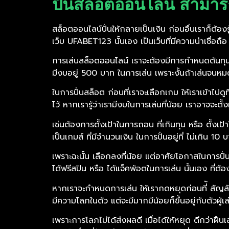
ปั่นสล็อตออนไลน์ สามารถ
สล็อตออนไลน์ปั่นให้กลายเป็นเงิน ก่อนอื่นเราก็ต้องรู
เว็บ UFABET123 นั้นเอง เป็นเว็บที่มีความน่าเชื่อถื
การเล่นสล็อตออนไลน์ เราจะต้องมีการกำหนดต้นทุน ใ
มีงบอยู่ 500 บาท ในการเล่น เพราะงั้นถ้าเล่นจนหมด
ในการปั่นสล็อต ก่อนที่เราจะเลือกเกม ให้เราเข้าไปดูที
ไว้ หากเรารู้ว่าเรามีงบในการเล่นที่น้อย เราอาจจะตั้งเ
เช่นต้องการตั้งเป้าในการถอน ที่เกินทุน หรือ ตั้ง
เป็นเกมส์ ที่มีจำนวนเงิน ในการปั่นอยู่ที่ ไม่เกิน
เพราะฉะนั้น เลือกลงที่น้อย แต่อาศัยโอกาสในการปั่น
ได้ฟรีสปิน หรือ ได้แจ็คพ้อตในการเล่น นั้นเอง ที่ต้อ
หากเราจะกำหนดการเล่น ให้เรากดหยุดก่อนที่ั สัญลั
มีความโลภในตัว แต่จะมีมากมีน้อยก็ขึ้นอยู่กับตัวผู้เ
เพราะการโลภไม่ได้ส่งผลดี เมื่อได้ให้หยุด ดีกว่าฝืน