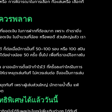
นหรือ การพิจารณาในการเลือก ที่จะเล่นหรือ เลือกที่
ไม่ควรพลาด
่ที่ยอดเงิน ในการฝากที่ต้องมาก เพราะ ถ้าเรายิ่ง
ยอดเงิน ในจำนวนที่น้อย หรือพอดี ส่วนใหญ่แล้ว เรา
้ ก็ต่อเมื่อมีการปั่นที่ 50–100 รอบ หรือ 100 สปิน
้อย่างน้อย 50 ครั้ง ขึ้นไป เพื่อที่เราจะมีโอกาสใน
จจะมีการตั้งเป้ากำไรไว้ กี่ครั้งละเท่าไหร่ในการ
้เราหยุดเล่นทันที ไม่ควรเล่นต่อ จึงจะเป็นการเล่น
ยุดทันที เพราะผู้เล่นส่วนใหญ่ มักตายน้ำตื้น แพ้
็อต
พิเศษได้แล้ววันนี้
ิกยังได้รับผลประโยชน์เพิ่มเติมต่างๆ ได้ทันที