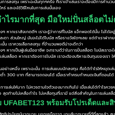
ินในการลงทุน เพราะฉะนั้นทุกๆครั้ง ที่เราเข้าเล่นเราจะต้องมีการคำนว
หร่ และจะใช้วิธีไหนในการเล่นนั้นเอง
ด้กำไรมากที่สุด มือใหม่ปั่นสล็อต
ๆ หากเราสังเกตดีๆ เราจะรู้ว่าการที่โบนัส แจ็กพอตได้นั้น ไม่ได้อยู
ต่ละตา ส่วนใหญ่ มันจะไม่ได้โบนัส หรือรางวัลใดๆเลย แต่ถ้าเราฝาก
ฉะนั้น เราควรเลือกลงทุน ที่จำนวนพอดีน่าจะดีกว่า
ๆ หากเป็นผู้เล่นมืออาชีพ จะทราบดีว่าในการปั่นสล็อต โบนัสเราจะได
เล่นสล็อต หากเราต้องการโบนัส เราจะต้องบริหารเงินทุนของเรา ให้ได
่างหนึ่ง เพราะฉะนั้น การเล่นแบบนักลงทุน คือได้กำไรให้หยุดเล่น อา
นต่ำ 300 บาท ที่สามารถถอนได้ เมื่อเราทำครบกำหนดเงินที่ถอนได้ ให
ใจ ในการเล่นให้มาก ไม่ควรตามใจตัวเองมากเกินไป เมื่อเล่นได้กำไรควรห
อ สุดท้ายไม่เหลือกำไร ไม่เหลือทุนที่เรามี แต่สิ่งสำคัญในการเล่นสล
 UFABET123 พร้อมรับโปรเด็ดและสิทธิ
บสิทธิประโยชน์มากมาย นอกเหนือจาก เกมส์มากมายที่ดีที่สุดแล้ว สมาช