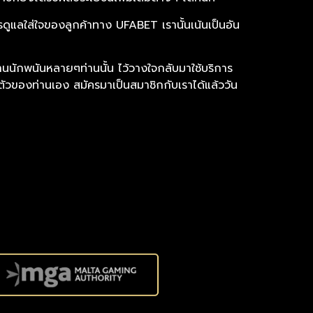
รดูแลใส่ใจของลูกค้าทาง UFABET เรานั้นเน้นเป็นอัน
้ท่านนักพนันหลายๆท่านนั้น ไว้วางใจกลับมาใช้บริการ
ตัวของท่านเอง สมัครมาเป็นสมาชิกกับเราได้แล้ววัน