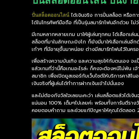
ปั่นสล็อตออนไลน์ ปั่นง่าย
ได้เงินจริง การปั่นสล็อต หรือการ
ปั่นสล็อตออนไลน์
ได้ในโทรศัพท์มือถือ ที่เป็นรุ่นสมาร์ทโฟนอีกด้วย ไม่ว่
มีเกมหลากหลายเกม มาให้ผู้เล่นทุกคน ได้เลือกเล่น
สล็อตที่มาในลักษณะบิงโก ก็ยังมีมาให้เลือกเล่นอีก
เก๋าๆ ที่มีอายุขึ้นมาหน่อย ต่างมีสมาร์ทโฟนไว้ในค
เพื่อสร้างความบันเทิง และความสุขให้กับตนเอง จะเป็น
แล้วเกมที่ว่านี้คือเกมอะไรล่ะ ก็คงจะต้องหนีไม่พ้น
สมาชิก เพื่อเปิดยูสเซอร์กับเว็บไซต์ให้บริการคาสิโน
เงินจริงที่ผู้เล่นได้ทำการฝากเงินเข้าไปนั่นเอง
และไม่ต้องกังวัลใจเลยนะคะว่า เล่นสล็อตแล้วได้เงิน
แน่นอน 100% เต็มๆไปเลยค่ะ พร้อมทั้งการันตีรางวัล
คอยตอบคำถาม และช่วยแก้ปัญหาให้คุณได้ตลอด 24 