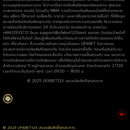
ความสนุกแบบครบวงจร ไม่ว่าจะเป็นการเดิมพันกีฬายอดนิยมอย่าง ฟุตบอล
บาสเกตบอล เทนนิส ไปจนถึง MMA รวมถึงเกมเดิมพันออนไลน์ที่หลากหลาย
เช่น สล็อต โป๊กเกอร์ แบล็คแจ็ค บาคาร่า และคาสิโนสดจากค่ายชั้นนำ ที่นี่คือจุด
หมายสำหรับนักเดิมพันทุกระดับ หากคุณต้องการความช่วยเหลือ ทีมงานของ
เราพร้อมให้บริการตลอด 24 ชั่วโมงทุกวัน ผ่านช่องทาง สายด่วน
+66612933721 อีเมล
support@ufabet123.best
แชทสด ติดต่อเจ้าหน้าที่
ได้ทันทีผ่านเว็บไซต์ เรียนรู้เพิ่มเติมเกี่ยวกับแนวทางการให้บริการของเราได้ใน
หน้า เกี่ยวกับเรา ซึ่งจะอธิบายถึงความมุ่งมั่นของ UFABET ในการมอบ
ประสบการณ์การเดิมพันที่ปลอดภัย โปร่งใส และน่าเชื่อถือ ก่อนเริ่มต้นใช้งาน
โปรดตรวจสอบ ข้อกำหนดและเงื่อนไข นโยบายความเป็นส่วนตัว และ แนวทาง
การเดิมพันอย่างมีความรับผิดชอบ เพื่อให้คุณมั่นใจและสบายใจตลอดการใช้งาน
สำนักงานใหญ่ 11 หมู่บ้านนาสวน อำเภออรัญประเทศ จังหวัดสระแก้ว 27120
เวลาทำการวันจันทร์–ศุกร์ เวลา 09.00 – 18.00 น.
© 2025 UFABET123. สงวนลิขสิทธิ์ทุกประการ
© 2025 UFABET123. สงวนลิขสิทธิ์ทุกประการ