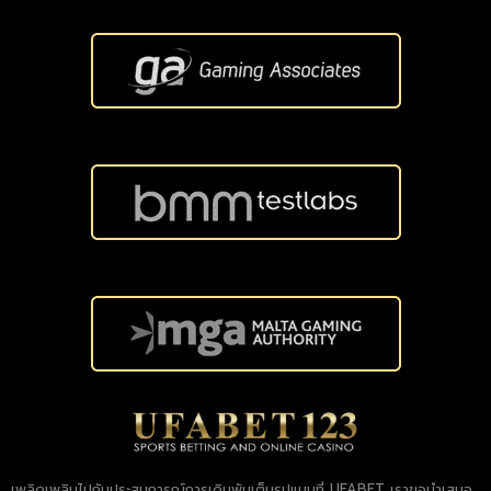
เพลิดเพลินไปกับประสบการณ์การเดิมพันเต็มรูปแบบที่ UFABET เราขอนำเสนอ