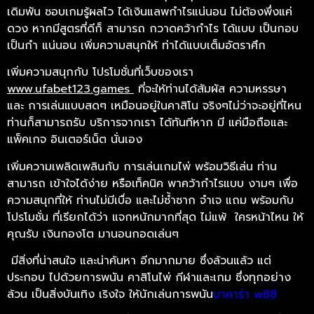
เดิมพัน ชอบเกมรู้ผลไว ได้เงินแลพกำไรแน่นอน ไม่ต้องพึ่งแค่
ดวง หากมีสูตรที่ดีก็ สามารถ กวาดคว้ากำไร ได้แบบ เป็นกอบ
เป็นกำ แน่นอน เพิ่มความสนุกให้ ท่าได้แบบเต็มอัตราศึก
เพิ่มความสนุกกับ โปรโมชั่นที่เว็บของเรา
www.ufabet123.games
ที่จะให้ท่านได้สัมผัส ความหรรษา
และ การเล่นแบบสดๆ เหมือนอยู่ในคาสิโน จริงๆไม่ว่าจะอยู่ที่ไหน
ท่านก็สามารถรับ บริการจากเรา ได้ทันทีหาก มี แค่มือถือและ
แพ็คเกจ อินเตอร์เน็ต นั่นเอง
เพิ่มความเพลิดเพลินกับ การเล่นเกมไพ่ พร้อมวิธีเล่น ท่าน
สามารถ เข้าใจได้ง่าย หรือเท็คนิค พาคว้ากำไรแบบ งามๆ เพื่อ
ความสนุกที่ให้ ท่านไม่มีเบื่อ และไม่ซ้ำซาก จำเจ แถม พร้อมกับ
โปรโมชั่น ที่เรียกได้ว่า แจกหนักมากที่สุด ไม่แพ้ ใครหน้าไหน ให้
คุณรับ เงินกองโต มานอนกอดเล่นๆ
มีสิ่งที่น่าสนใจ และน่าค้นหา อีกมากมาย ซึ่งล้วนแล้ว แต่
ประกอบ ไปด้วยการพนัน คาสิโนไพ่ กีฬาและเกม ซึ่งทุกอย่าง
ล้วน เป็นสิ่งบันเทิง เริงใจ ให้นักเล่นการพนัน
บาคาร่า w88