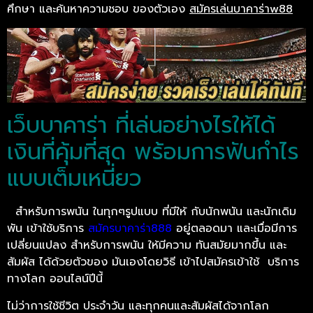
ศึกษา และค้นหาความชอบ ของตัวเอง
สมัครเล่นบาคาร่าw88
เว็บบาคาร่า ที่เล่นอย่างไรให้ได้
เงินที่คุ้มที่สุด พร้อมการฟันกำไร
แบบเต็มเหนี่ยว
สำหรับการพนัน ในทุกๆรูปแบบ ที่มีให้ กับนักพนัน และนักเดิม
​
พัน เข้าใช้บริการ
สมัครบาคาร่า888
อยู่ตลอดมา และเมื่อมีการ
เปลี่ยนแปลง สำหรับการพนัน ให้มีความ ทันสมัยมากขึ้น และ
สัมผัส ได้ด้วยตัวของ มันเองโดยวิธี เข้าไปสมัครเข้าใช้ บริการ
ทางโลก ออนไลน์ปีนี้
ไม่ว่าการใช้ชีวิต ประจำวัน และทุกคนและสัมผัสได้จากโลก