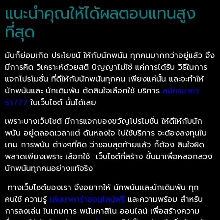
แนะนำคุณให้ได้ผลตอบแทนสูง
ที่สุด
มันก็ย่อมเกิด ประโยชน์ ให้กับนักพนัน ทุกคนมากกว่าอยู่แล้ว จึง
มีการคิด วิเคราะห์ด้วยสติ ปัญญาไม่ใช่ แค่การได้รับ วิธีในการ
แจกโปรโมชั่น ที่ดีให้กับนักพนันทุกคน เพียงแค่นั้น และจะทำให้
นักพนันและ นักเดิมพัน ตัดสินใจเลือกใช้ บริการ
สมัครบาคา
ร่า777
ในเว็บไซต์ นั้นได้เลย
เพราะบางเว็บไซต์ มีการแจกของขวัญโปรโมชั่น ให้ดีให้กับนัก
พนัน อยู่ตลอดเวลาแต่ ดันหลงใจ ไปใช้บริการ จะต้องลงทุนใน
เกม การพนัน ต่างๆที่คิด ว่าชอบสุดท้ายแล้ว ก็ต้อง สินใจผิด
พลาดเพียงเพราะ เลือกใช้ เว็บไซต์ที่สร้าง ขึ้นมาเพื่อหลอกลวง
นักพนันทุกคนอย่างแท้จริง
ทางเว็บไซต์ของเรา จึงอยากให้ นักพนันเเละนักเดิมพัน ทุก
คนใช้ ความรู้
เล่นบาคาร่าออนไลน์ฟรี
และความพร้อม สำหรับ
การลงเล่น ในเกมการ พนันคาสิโน ออนไลน์ เพื่อสร้างความ