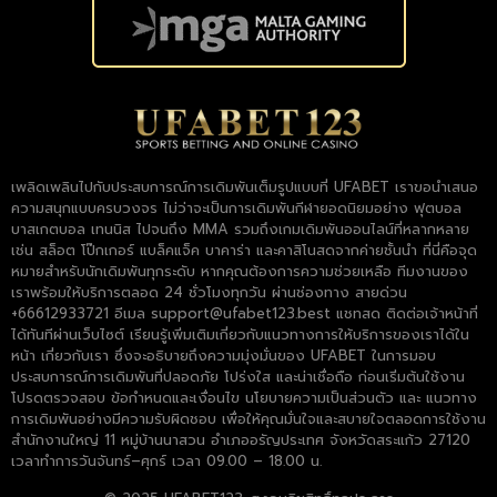
เพลิดเพลินไปกับประสบการณ์การเดิมพันเต็มรูปแบบที่ UFABET เราขอนำเสนอ
ความสนุกแบบครบวงจร ไม่ว่าจะเป็นการเดิมพันกีฬายอดนิยมอย่าง ฟุตบอล
บาสเกตบอล เทนนิส ไปจนถึง MMA รวมถึงเกมเดิมพันออนไลน์ที่หลากหลาย
เช่น สล็อต โป๊กเกอร์ แบล็คแจ็ค บาคาร่า และคาสิโนสดจากค่ายชั้นนำ ที่นี่คือจุด
หมายสำหรับนักเดิมพันทุกระดับ หากคุณต้องการความช่วยเหลือ ทีมงานของ
เราพร้อมให้บริการตลอด 24 ชั่วโมงทุกวัน ผ่านช่องทาง สายด่วน
+66612933721 อีเมล
support@ufabet123.best
แชทสด ติดต่อเจ้าหน้าที่
ได้ทันทีผ่านเว็บไซต์ เรียนรู้เพิ่มเติมเกี่ยวกับแนวทางการให้บริการของเราได้ใน
หน้า เกี่ยวกับเรา ซึ่งจะอธิบายถึงความมุ่งมั่นของ UFABET ในการมอบ
ประสบการณ์การเดิมพันที่ปลอดภัย โปร่งใส และน่าเชื่อถือ ก่อนเริ่มต้นใช้งาน
โปรดตรวจสอบ ข้อกำหนดและเงื่อนไข นโยบายความเป็นส่วนตัว และ แนวทาง
การเดิมพันอย่างมีความรับผิดชอบ เพื่อให้คุณมั่นใจและสบายใจตลอดการใช้งาน
สำนักงานใหญ่ 11 หมู่บ้านนาสวน อำเภออรัญประเทศ จังหวัดสระแก้ว 27120
เวลาทำการวันจันทร์–ศุกร์ เวลา 09.00 – 18.00 น.