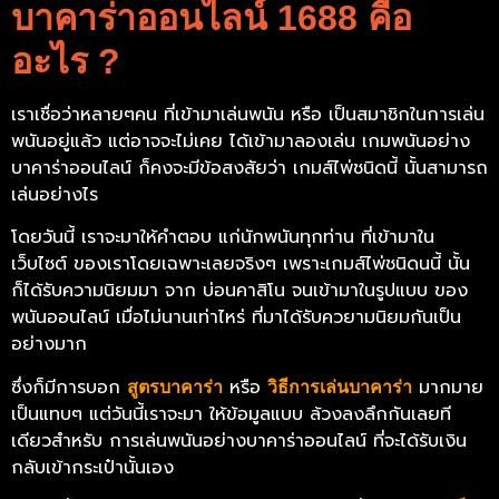
บาคาร่าออนไลน์ 1688 คือ
อะไร ?
เราเชื่อว่าหลายๆคน ที่เข้ามาเล่นพนัน หรือ เป็นสมาชิกในการเล่น
พนันอยู่แล้ว แต่อาจจะไม่เคย ได้เข้ามาลองเล่น เกมพนันอย่าง
บาคาร่าออนไลน์ ก็คงจะมีข้อสงสัยว่า เกมส์ไพ่ชนิดนี้ นั้นสามารถ
เล่นอย่างไร
โดยวันนี้ เราจะมาให้คำตอบ แก่นักพนันทุกท่าน ที่เข้ามาใน
เว็บไซต์ ของเราโดยเฉพาะเลยจริงๆ เพราะเกมส์ไพ่ชนิดนนี้ นั้น
ก็ได้รับความนิยมมา จาก บ่อนคาสิโน จนเข้ามาในรูปแบบ ของ
พนันออนไลน์ เมื่อไม่นานเท่าไหร่ ที่มาได้รับควยามนิยมกันเป็น
อย่างมาก
ซึ่งก็มีการบอก
หรือ
มากมาย
สูตรบาคาร่า
วิธีการเล่นบาคาร่า
เป็นแทบๆ แต่วันนี้เราจะมา ให้ข้อมูลแบบ ล้วงลงลึกกันเลยที
เดียวสำหรับ การเล่นพนันอย่างบาคาร่าออนไลน์ ที่จะได้รับเงิน
กลับเข้ากระเป๋านั้นเอง