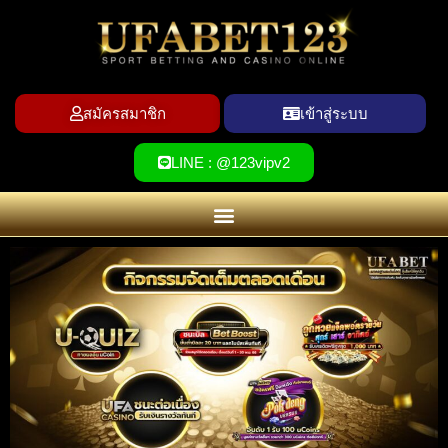
สมัครสมาชิก
เข้าสู่ระบบ
LINE : @123vipv2