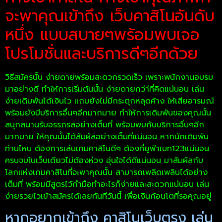
จะพาคุณเข้าถึง เว็บคาสิโนอันดับ
หนึ่ง แบบสบายๆพร้อมพบเจอ
โปรโมชั่นและบริการดีๆอีกด้วย
วิธีสมัครนั้น ง่ายดายพร้อมสะดวกรวดเร็ว เพราะพนักงานอบรม
มาอย่างดี ทำให้การเริ่มต้นนั้น ง่ายดายกว่า่ที่คิดแน่นอน เล่น
ง่ายเดิมพันได้เงินไว แถมยังไม่มีกระตุกหลุดค้าง ให้เสียอารมณ์
พร้อมยังมีบริการอื่นๆอีกมากมาย ทำให้การเดิมพันของคุณนั้น
สนุกสนานรับอรรถรสอย่างเต็มที่ พร้อมพบกับบริการอื่นๆอีก
มากมาย ให้คุณนั้นได้สัมผัสอย่างเต็มที่แน่นอน หากนักเดิมพัน
ท่านไหน ต้องการเล่นเกมคาสิโนดีๆ ต้องที่ยูฟ่าเบท123แน่นอน
ครบจบในเว็บเดียวไม่ต้องห่วง อุ่นใจได้ดีแน่นอน มาสัมผัสกับ
โลกแห่งเกมคาสิโนที่จะพาคุณนั้น สามารถเพลิดเพลินได้อย่าง
เต็มที่ พร้อมมีสูตรไว้กำมือทำอะไรก็ง่ายและสะดวกแน่นอน เล่น
ง่ายรวยไวเข้าสมัครได้เลยทันทีวันนี้ เพื่อเงินก้อนโตที่รอคุณอยู่
หากอยากเข้าถึง คาสิโนเว็บตรง เล่น