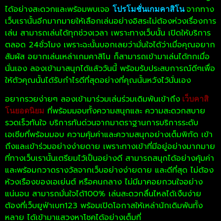
ได้อย่างสะดวกและพร้อมพบเจอ
จากทาง
โปรโมชั่นเกมคาสิโน
เว็บเรานั้นอีกมากมายให้เลือกเล่นอย่างอิสระไม่ต้องห่วงเรื่องการ
เล่น สามารถเล่นได้ทุกช่วงเวลา เพราะทางเว็บนั้น เปิดให้บริการ
ตลอด 24ชั่วโมง เพราะฉะนั้นบอกเลยว่ามั่นใจได้ว่าเมื่อคุณอยาก
สัมผัส อยากเล่นเหล่าเกมคาสิโน ก็สามารถเข้ามาเล่นได้ทกเมื่อ
นั่นเอง ลองเข้ามาสนุกได้แล้ววันนี้ พร้อมรับประสบการณ์ดีๆเพื่อ
ให้ตัวคุณนั้นได้รับกำไรดีที่สุดอย่างที่คุณนั้นหวังไว้นั่นเอง
อยากรวยง่ายๆ ลองเข้ามาร่วมเล่นร่วมเดิมพันเข้าถึง
เว็บคาสิ
ที่พร้อมมอบทั้งความสนุกและ ความสะดวกสบาย
โนยอดนิยม
รวดเร็วทันใจ บริการทันด่วนจากมาตราฐานการบริการระดับ
เอเชียที่พร้อมมอบ ความคุ้มค่าและความสนุกอย่างเต็มพิกัด เข้า
ถึงและเข้าร่วมอย่างง่ายดาย เพราะทางเข้าที่มีอยู่อย่างมากมาย
ที่ทางเว็บเรานั้นเตรียมไว้เป็นอย่างดี สามารถสนุกได้อย่างคุ้มค่า
และพร้อมกวาดรางวัลจากเว็บอย่างง่ายดาย และดีที่สุด ไม่ต้อง
ห้วงเรืองของเอเย่นต์ หรือคนกลาง ไม่มีมาคอยกวนใจอย่าง
แน่นอน สามารถมั่นใจได้100% เล่นสะดวกลื่นไหลได้เงืนง่าย
ต้องที่เว็บยูฟ่าเบท123 พร้อมเปิดโอกาสให้เหล่านักเดิมพันทั้ง
หลาย ได้เข้ามาแสวงหาโชคได้อย่างเต็มที่