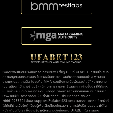
เพลิดเพลินไปกับประสบการณ์การเดิมพันเต็มรูปแบบที่ UFABET เราขอนำเสนอ
ความสนุกแบบครบวงจร ไม่ว่าจะเป็นการเดิมพันกีฬายอดนิยมอย่าง ฟุตบอล
บาสเกตบอล เทนนิส ไปจนถึง MMA รวมถึงเกมเดิมพันออนไลน์ที่หลากหลาย
เช่น สล็อต โป๊กเกอร์ แบล็คแจ็ค บาคาร่า และคาสิโนสดจากค่ายชั้นนำ ที่นี่คือจุด
หมายสำหรับนักเดิมพันทุกระดับ หากคุณต้องการความช่วยเหลือ ทีมงานของ
เราพร้อมให้บริการตลอด 24 ชั่วโมงทุกวัน ผ่านช่องทาง สายด่วน
+66612933721 อีเมล
support@ufabet123.best
แชทสด ติดต่อเจ้าหน้าที่
ได้ทันทีผ่านเว็บไซต์ เรียนรู้เพิ่มเติมเกี่ยวกับแนวทางการให้บริการของเราได้ใน
หน้า เกี่ยวกับเรา ซึ่งจะอธิบายถึงความมุ่งมั่นของ UFABET ในการมอบ