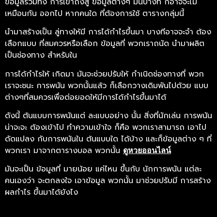
ข้อมูลรวมทั้ง การเข้าถึงสู่ ข้อมูลต่างๆ มันบางที ก็อาจจะไม่
เหมือนกัน ออกไป หากคนใด ที่ต้องการใช้ ตารางกลุ่มนี้
นำมาสร้างเป็น ลู่ทางให้มี การได้กำไรขึ้นมา บางทีอาจจะจำ ต้อง
เลือกแบบ ที่สมควรหรือเลือก ข้อมูลที่ พวกเราถนัด นำมาผลิต
เป็นช่องทาง สำหรับใน
การได้กำไรให้ เกิดมา มันจะช่วยปรับให้ กำเนิดช่องทางที่ พวก
เราจะชนะ การพนัน พวกนั้นแล้ว ก็เลือกวางเดิมพันไปด้วย แบบ
ต่างๆที่สมควรเพื่อต่อยอดให้มีการได้กำไรขึ้นมาได้
ดังนี้ ต้นแบบการพนันแต่ ละแบบอย่าง นั้น สิ่งที่นักเล่น การพนัน
น่าจะจะ ต้องเข้าไป ทำความเข้าใจ ก็คือ พวกเราสามารถ เอาไป
ดัดแปลง กับการพนันใน ต้นแบบใด ได้บ้าง และก็ข้อมูลต่าง ๆ ที่
พวกเรา มาจากตารางบอล พวกนั้น
ดูหวยออนไลน์
มันจะเป็น ข้อมูลที่ มายน้อย แค่ไหน ขึ้นกับ นักการพนัน แต่ละ
คนเองว่า จะตกลงใจ เอาข้อมูล พวกนั้น มาช่วยปรับมี การสร้าง
ผลกำไร ขึ้นมาได้ยังไง