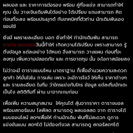
ผลบอล และ ราคาการต่อรอง พร้อม คู่ที่จะแข่ง สามารถทำให้
คุณ นั้น วางเงินเดิมพันได้อย่าง ได้เปรียบ แถมสามารถ คิด
ก่อนที่จะลง พร้อมประยุกต์ กับเทคนิคที่ตัวท่าน นักเดิมพันเอง
ชอบใช้
ยิ่งมี ผลรายละเอียด บอก ยิ่งทำให้ ท่านักเดิมพัน สามารถ
ตาราง แทงบอล
วันนี้ทำให้ เกิดความได้เปรียบ เพราะสามารถ รู้
ถึงข้อมูล แต่ละอย่าง ได้หมด จึงสามารถ วางแผน ก่อนที่จะ
ลงทุน เพิ่มความปลอดภัย และ การขาดทุน นั้น จะโอกาสน้อยลง
ไม่ว่าจะมี ตารางแบบไหน มาตราฐาน ก็เพื่ออำนวยความสะดวก
ลูกค้า ให้มั่นใจใน การเล่น เพราะ จะมีการโชว์ ให้เห็น ราคาต่างๆ
และ รายละเอียด ในทีม ว่าใครแข่งกับใคร ข้อมูล แต่ละทีมนักเตะ
เป็นไง สถิติทีมที่ ผ่าน มาจากเกมก่อน
เพื่อเพิ่ม ความสนุกสนาน ให้คุณได้ ลุ้นจากราคา ตารางบอล
พร้อมสกอร์แบบ ไลฟ์สด สามารถดู ผลบอลสด จาก ตารางได้
แบบออนไลน์ สดๆเพื่อให้ ท่านนักเดิม พันที่ไม่สะดวก ดูการ
แข่งขันแบบ สดๆได้ ไม่ต้องกังวล สามารถดู สกอร์สดๆได้