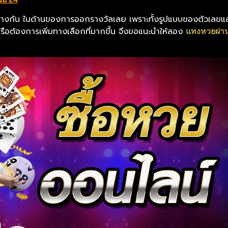
่างกัน ในด้านของการออกรางวัลเลย เพราะทั้งรูปแบบของตัวเลขและ
ือต้องการเพิ่มทางเลือกที่มากขึ้น จึงขอแนะนำให้ลอง
แทงหวยผ่าน