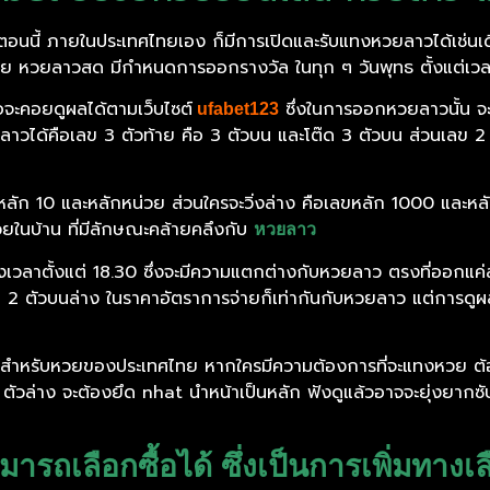
ตอนนี้ ภายในประเทศไทยเอง ก็มีการเปิดและรับแทงหวยลาวได้เช่น
้วย หวยลาวสด มีกำหนดการออกรางวัล ในทุก ๆ วันพุทธ ตั้งแต่เ
จะคอยดูผลได้ตามเว็บไซต์
ซึ่งในการออกหวยลาวนั้น จะ
ufabet123
้คือเลข 3 ตัวท้าย คือ 3 ตัวบน และโต๊ด 3 ตัวบน ส่วนเลข 2 ตั
 หลัก 10 และหลักหน่วย ส่วนใครจะวิ่งล่าง คือเลขหลัก 1000 และ
นหวยในบ้าน ที่มีลักษณะคล้ายคลึงกับ
หวยลาว
วลาตั้งแต่ 18.30 ซึ่งจะมีความแตกต่างกับหวยลาว ตรงที่ออกแค่สั
ัวบน 2 ตัวบนล่าง ในราคาอัตราการจ่ายก็เท่ากันกับหวยลาว แต่การ
ต่สำหรับหวยของประเทศไทย หากใครมีความต้องการที่จะแทงหวย ต้
 ตัวล่าง จะต้องยึด nhat นำหน้าเป็นหลัก ฟังดูแล้วอาจจะยุ่งยากซ
รถเลือกซื้อได้ ซึ่งเป็นการเพิ่มทางเลื