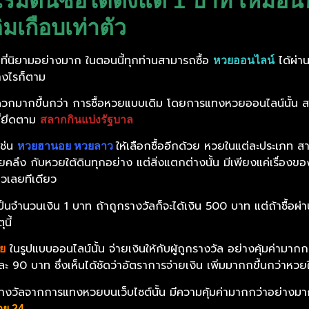
่มต้นซื้อได้ตั้งแต่ 1 บาท เหมือน
มเกือบเท่าตัว
็นที่นิยามอย่างมาก ในตอนนี้ทุกท่านสามารถซื้อ
ได้ผ่าน
หวยออนไลน์
างไรก็ตาม
ะดวกมากขึ้นกว่า การซื้อหวยแบบเดิม โดยการแทงหวยออนไลน์นั้น สา
ที่ยึดตาม
สลากกินแบ่งรัฐบาล
เช่น
ให้เลือกซื้ออีกด้วย หวยในแต่ละประเภท สาม
หวยฮานอย หวยลาว
ลึง กับหวยใต้ดินทุกอย่าง แต่สิ่งแตกต่างนั้น มีเพียงแค่เรื่อง
ยวเลยทีเดียว
็นจำนวนเงิน 1 บาท ถ้าถูกรางวัลก็จะได้เงิน 500 บาท แต่ถ้าซื้อผ่
นี้
ในรูปแบบออนไลน์นั้น จ่ายเงินให้กับผู้ถูกรางวัล อย่างคุ้มค่ามาก
ย
90 บาท ซึ่งเห็นได้ชัดว่าอัตราการจ่ายเงิน เพิ่มมากกขึ้นกว่าหวยใ
กรางวัลจากการแทงหวยบนเว็บไซต์นั้น มีความคุ้มค่ามากกว่าอย่างมาก
ย 24