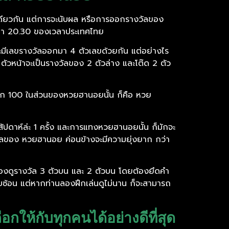
เดียวกัน แต่การจะนับผล หรือการออกรางวัลของ
วลา 20.30 ของเวลาประเทศไทย
มีเลขรางวัลออกมา 4 ตัวเลขด้วยกัน แต่อย่างไร
วหน้าจะเป็นรางวัลของ 2 ตัวล่าง และโต๊ด 2 ตัว
หลัก 100 ในส่วนของหวยฮานอยนั้น ก็คือ หวย
ปดาห์ล่ะ 1 ครั้ง และการแทงหวยฮานอยนั้น ก็มักจะ
ดูผลของ หวยฮานอย ค่อนข้างจะมีความยุ่งยาก กว่า
องดูรางวัล 3 ตัวบน และ 2 ตัวบน โดยต้องยึดคำ
ับซ้อน แต่หากท่านลองฝึกเล่นดูไม่นาน ก็จะสามารถ
อกให้กับทุกคนได้อย่างดีที่สุด