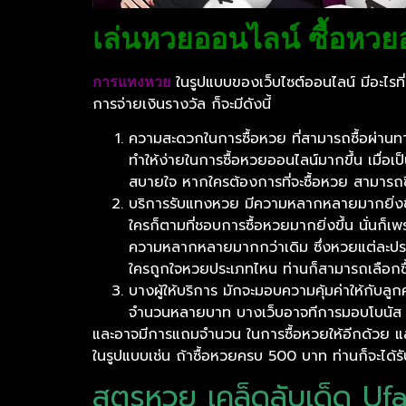
เล่นหวยออนไลน์ ซื้อหวย
ในรูปแบบของเว็บไซต์ออนไลน์ มีอะไรท
การแทงหวย
การจ่ายเงินรางวัล ก็จะมีดังนี้
ความสะดวกในการซื้อหวย ที่สามารถซื้อผ่านท
ทำให้ง่ายในการซื้อหวยออนไลน์มากขึ้น
เมื่อ
สบายใจ หากใครต้องการที่จะซื้อหวย สามารถซ
บริการรับแทงหวย มีความหลากหลายมากยิ่งขึ้น
ใครก็ตามที่ชอบการซื้อหวยมากยิ่งขึ้น นั่นก็
ความหลากหลายมากกว่าเดิม ซึ่งหวยแต่ละประเภท
ใครถูกใจหวยประเภทไหน ท่านก็สามารถเลือกซื
บางผู้ให้บริการ มักจะมอบความคุ้มค่าให้กับล
จำนวนหลายบาท บางเว็บอาจทีการมอบโบนัส 
และอาจมีการแถมจำนวน ในการซื้อหวยให้อีกด้วย และ
ในรูปแบบเช่น ถ้าซื้อหวยครบ 500 บาท ท่านก็จะได้
สูตรหวย เคล็ดลับเด็ด Uf