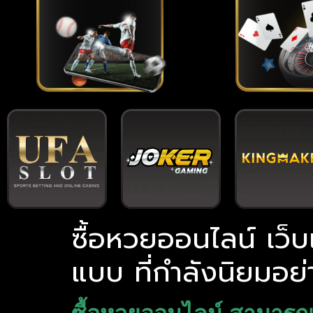
ซื้อหวยออนไลน์ เว
แบบ ที่กำลังนิยมอย