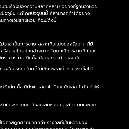
งมีในเรื่องของความหลากหลาย อย่างที่รู้กันว่าหวย
ในปัจจุบัน แต่โดยปัจจุบันนี้ ก็สามารถทำได้อย่าง
่านทางเว็บแทงหวย ก็จะมีดังนี้
ไม่ว่าจะเป็นการขาย สลากกินแบ่งของรัฐบาล ที่มี
องรัฐบาลไทยค่อนข้างมาก โดยจะมีการขายที่ ใบละ
อัตราการจ่ายเงินก็จะน้อยลงมาด้วยเช่นกัน
ของในประเทศไทยก็ไม่เชิง เพราะว่าสามารถซื้อได้
งวัลนั้น ก็จะมีตั้งแต่เลข 4 ตัวจนถึงเลข 1 ตัว ทำให้
ำหรับใครหลายคน ที่ชอบเล่นหวยอยู่แล้ว แถมในหวย
จมีโอกาสถูกยากมากกว่า รางวัลที่มีในหวยของ