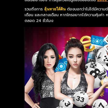
รวมถึงการ
ต้องบอกว่าไม่ได้มีความต
ลุ้นหวยใต้ดิน
เดือน และกลางเดือน หากใครอยากได้ความคุ้มค่า หร
ตลอด 24 ชั่วโมง