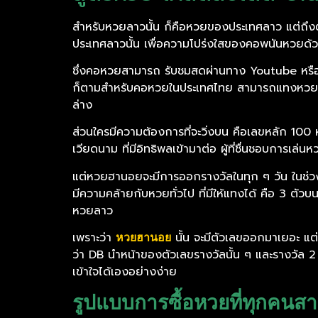
สำหรับหวยลาวนั้น ก็คือหวยของประเทศลาว แต่ถึง
ประเทศลาวนั้น เพื่อความโปร่งใสของคอพนันหวยด
ซึ่งคอหวยสามารถ รับชมสดผ่านทาง Youtube หรือ
ก็ตามสำหรับคอหวยในประเทศไทย สามารถแทงหวยลาวได
ล่าง
ส่วนใครมีความต้องการที่จะวิ่งบน คือเลขหลัก 100
เวียดนาม ที่มีอิทธิพลเข้ามาต่อ ผู้ที่ชื่นชอบการเล่
แต่หวยฮานอยจะมีการออกรางวัลในทุก ๆ วัน ในช่วงเ
มีความคล้ายกับหวยทั่วไป ที่มีให้แทงได้ คือ 3 ต
หวยลาว
เพราะว่า
นั้น จะมีตัวเลขออกมาเยอะ แ
หวยฮานอย
ว่า DB นำหน้าของตัวเลขรางวัลนั้น ๆ และรางวัล 2
เข้าใจได้เองอย่างง่าย
รูปแบบการซื้อหวยที่ทุกคนสามา