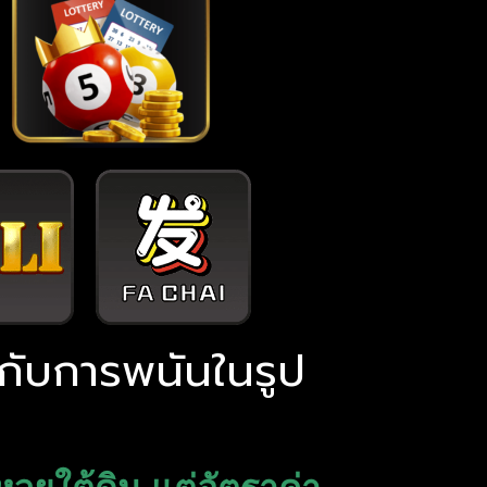
กับการพนันในรูป