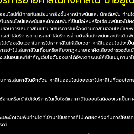
ริการย้ายคาสิโนทั้งคาสิโน มาอยู่ใน
บออนไลน์ที่มีการทันสมัยมากยิ่งขึ้นหากนักพนันและ นักเดิมพัน ท่านใ
สิโนออนไลน์และพนันและนักเดิมพันที่เป็นมือใหม่หรือเซียนพนันจะไม่ผิ
่นชอบการเล่นคาสิโนเข้ามาใช้บริการในเรื่องด้านคาสิโนออนไลน์และ
บการเข้าใช้บริการสามารถเข้าใช้บริการง่ายยิ่งขึ้นนักพนันและนักเ
ยไม่ต้องเสียเวลาในการไปหาคาสิโนให้เสียเวลา คาสิโนออนไลน์จะเป็นค
การเข้าไปเล่นคาสิโนเถื่อนหรือเสียงกฎหมายเอาผิดเสียงตำรวจจับเข
่างแน่นอนและที่สำคัญเว็บไซต์ของเราได้อัพเดทระบบให้เป็นเมนูภาษา
นชอบการเล่นคาสิโนอีกด้วย คาสิโนออนไลน์ของเราไปคาสิโนที่ตอบโจทย
งานหรือเข้าไปใช้บริการในเว็บไซต์และคาสิโนออนไลน์ของเราเป็นคาสิโน
คะและนักเดิมพันท่านใดที่เข้ามาใช้บริการก็ไม่เคยผิดหวังกับการให้บร
รณ์