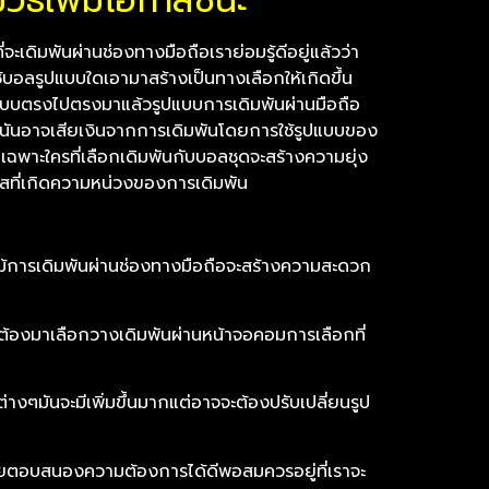
วิธีเพิ่มโอกาสชนะ
เดิมพันผ่านช่องทางมือถือเราย่อมรู้ดีอยู่แล้วว่า
้บอลรูปแบบใดเอามาสร้างเป็นทางเลือกให้เกิดขึ้น
บบตรงไปตรงมาแล้วรูปแบบการเดิมพันผ่านมือถือ
กพนันอาจเสียเงินจากการเดิมพันโดยการใช้รูปแบบของ
ฉพาะใครที่เลือกเดิมพันกับบอลชุดจะสร้างความยุ่ง
าสที่เกิดความหน่วงของการเดิมพัน
ม้การเดิมพันผ่านช่องทางมือถือจะสร้างความสะดวก
ือต้องมาเลือกวางเดิมพันผ่านหน้าจอคอมการเลือกที่
างๆมันจะมีเพิ่มขึ้นมากแต่อาจจะต้องปรับเปลี่ยนรูป
ช่วยตอบสนองความต้องการได้ดีพอสมควรอยู่ที่เราจะ