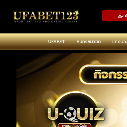
สม
UFABET
สมัครสมาชิก
แทงบอ