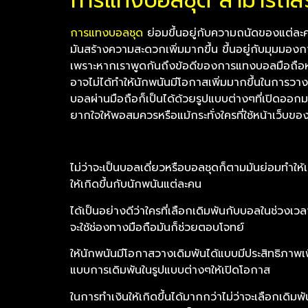
การแทงบอลชุด สามารถสร้าง
การแทงบอลชุด
ย่อมขึ้นอยู่กับความถนัดของแต่ละคน
มันสร้างความสะดวกเพิ่มมากขึ้น ขึ้นอยู่กับมุมมองก
เพราะหากเราพูดกันถึงข้อดีของการแทงบอลมือถือห
อาจไม่ได้ทำให้นักพนันมีโอกาสเพิ่มมากขึ้นในการว
บอลผ่านมือถือก็เป็นได้ด้วยรูปแบบต่างๆที่เปิดออ
ยากใจให้พอสมควรหรือแม้กระทั่งใครที่ใช้หน้าเว็บข
ไม่ว่าจะเป็นบอลเดี่ยวหรือบอลชุดก็ตามมันย่อมทำ
ให้เกิดขึ้นกับนักพนันแต่ละคน
ได้เป็นอย่างดีว่าใครที่เลือกเดิมพันกับบอลในช่วงเ
จะใช้ช่องทางมือถือมันก็ช่วยตอบโจทย์
ให้นักพนันมีโอกาสวางเดิมพันได้แบบมีประสิทธิภาพเพ
แบบการเดิมพันในรูปแบบต่างๆให้เปิดโอกาส
ในการทำเงินให้เกิดขึ้นได้มากกว่าไม่ว่าจะเลือกเด