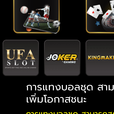
การแทงบอลชุด สามารถ
เพิ่มโอกาสชนะ