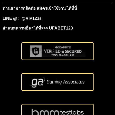
ท่านสามารถติดต่อ สมัครเข้าใช้งาน ได้ที่นี่
LINE @ :
@VIP123s
อ่านบทความอื่นๆได้ที่>>>
UFABET123