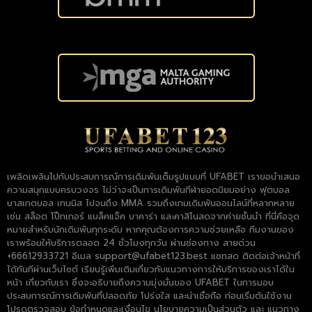
เพลิดเพลินไปกับประสบการณ์การเดิมพันเต็มรูปแบบที่ UFABET เราขอนำเสนอ
ความสนุกแบบครบวงจร ไม่ว่าจะเป็นการเดิมพันกีฬายอดนิยมอย่าง ฟุตบอล
บาสเกตบอล เทนนิส ไปจนถึง MMA รวมถึงเกมเดิมพันออนไลน์ที่หลากหลาย
เช่น สล็อต โป๊กเกอร์ แบล็คแจ็ค บาคาร่า และคาสิโนสดจากค่ายชั้นนำ ที่นี่คือจุด
หมายสำหรับนักเดิมพันทุกระดับ หากคุณต้องการความช่วยเหลือ ทีมงานของ
เราพร้อมให้บริการตลอด 24 ชั่วโมงทุกวัน ผ่านช่องทาง สายด่วน
+66612933721 อีเมล
support@ufabet123.best
แชทสด ติดต่อเจ้าหน้าที่
ได้ทันทีผ่านเว็บไซต์ เรียนรู้เพิ่มเติมเกี่ยวกับแนวทางการให้บริการของเราได้ใน
หน้า เกี่ยวกับเรา ซึ่งจะอธิบายถึงความมุ่งมั่นของ UFABET ในการมอบ
ประสบการณ์การเดิมพันที่ปลอดภัย โปร่งใส และน่าเชื่อถือ ก่อนเริ่มต้นใช้งาน
โปรดตรวจสอบ ข้อกำหนดและเงื่อนไข นโยบายความเป็นส่วนตัว และ แนวทาง